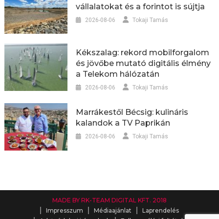
vállalatokat és a forintot is sújtja
2026-08-06
Tokaji Tamás
Kékszalag: rekord mobilforgalom
és jövőbe mutató digitális élmény
a Telekom hálózatán
2026-08-06
Tokaji Tamás
Marrákestől Bécsig: kulináris
kalandok a TV Paprikán
2026-08-06
Tokaji Tamás
MADE BY RK-TEAM DIGITAL KFT. 2018
Impresszum
Médiaajánlat
Laprendelés