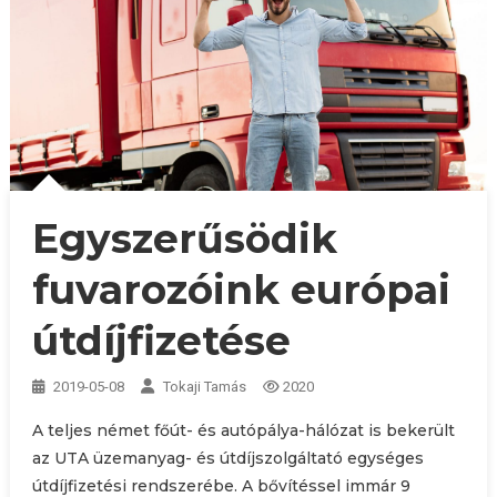
Egyszerűsödik
fuvarozóink európai
útdíjfizetése
2019-05-08
Tokaji Tamás
2020
A teljes német főút- és autópálya-hálózat is bekerült
az UTA üzemanyag- és útdíjszolgáltató egységes
útdíjfizetési rendszerébe. A bővítéssel immár 9