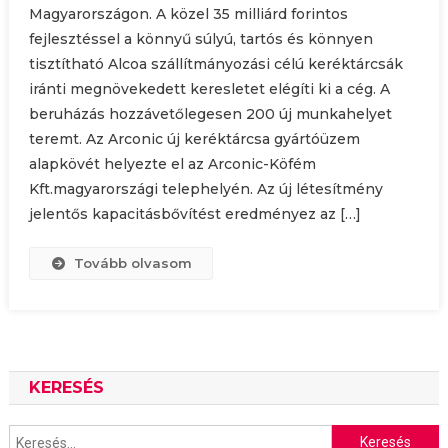
Magyarországon. A közel 35 milliárd forintos
fejlesztéssel a könnyű súlyú, tartós és könnyen
tisztítható Alcoa szállítmányozási célú keréktárcsák
iránti megnövekedett keresletet elégíti ki a cég. A
beruházás hozzávetőlegesen 200 új munkahelyet
teremt. Az Arconic új keréktárcsa gyártóüzem
alapkövét helyezte el az Arconic-Köfém
Kft.magyarországi telephelyén. Az új létesítmény
jelentős kapacitásbővítést eredményez az […]
Tovább olvasom
KERESÉS
Keresés: