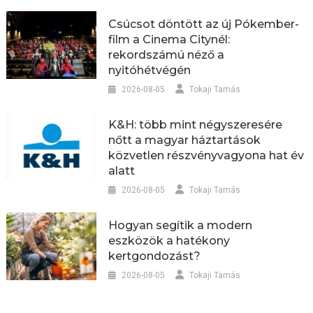
Csúcsot döntött az új Pókember-
film a Cinema Citynél:
rekordszámú néző a
nyitóhétvégén
2026-08-05
Tokaji Tamás
K&H: több mint négyszeresére
nőtt a magyar háztartások
közvetlen részvényvagyona hat év
alatt
2026-08-05
Tokaji Tamás
Hogyan segítik a modern
eszközök a hatékony
kertgondozást?
2026-08-05
Tokaji Tamás