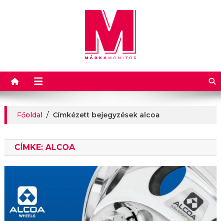
Márkamonitor
Főoldal
/
Címkézett bejegyzések alcoa
CÍMKE:
ALCOA