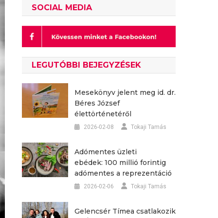
SOCIAL MEDIA
LEGUTÓBBI BEJEGYZÉSEK
Mesekönyv jelent meg id. dr.
Béres József
élettörténetéről
2026-02-08
Tokaji Tamás
Adómentes üzleti
ebédek: 100 millió forintig
adómentes a reprezentáció
2026-02-06
Tokaji Tamás
Gelencsér Tímea csatlakozik