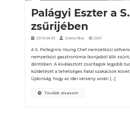
Palágyi Eszter a S
zsűrijében
2019-04-30
Doktor5ker
2347
A S. Pellegrino Young Chef nemzetközi séfver
nemzetközi gasztronómia ikonjaiból álló zsűrit, 
döntőben. A kiválasztott zsűritagok legjobb tu
küldetését a tehetséges fiatal szakácsok köve
Újdonság, hogy az idei verseny során […]
Tovább olvasom