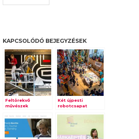
KAPCSOLÓDÓ BEJEGYZÉSEK
Feltörekvő
Két újpesti
művészek
robotcsapat
képzőművészeti
utazhat az FLL
kreációi egy pesti
közép-európai
ház belső udvarán
elődöntőjébe