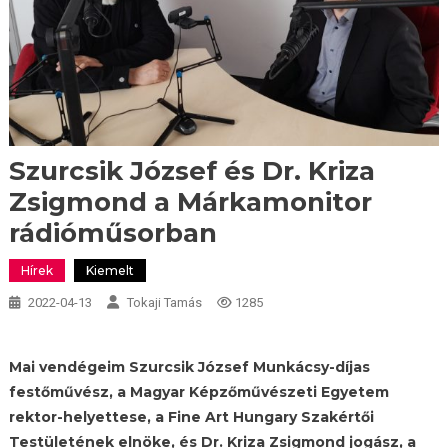
Szurcsik József és Dr. Kriza
Zsigmond a Márkamonitor
rádióműsorban
Hírek
Kiemelt
2022-04-13
Tokaji Tamás
1285
Mai vendégeim Szurcsik József Munkácsy-díjas
festőművész, a Magyar Képzőművészeti Egyetem
rektor-helyettese, a Fine Art Hungary Szakértői
Testületének elnöke, és Dr. Kriza Zsigmond jogász, a