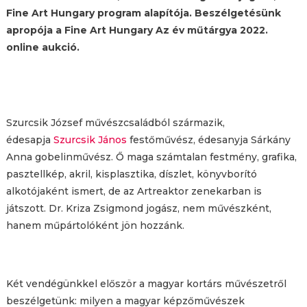
Fine Art Hungary program alapítója. Beszélgetésünk
apropója a Fine Art Hungary Az év műtárgya 2022.
online aukció.
Szurcsik József művészcsaládból származik,
édesapja
Szurcsik János
festőművész, édesanyja Sárkány
Anna gobelinművész. Ő maga számtalan festmény, grafika,
pasztellkép, akril, kisplasztika, díszlet, könyvborító
alkotójaként ismert, de az Artreaktor zenekarban is
játszott. Dr. Kriza Zsigmond jogász, nem művészként,
hanem műpártolóként jön hozzánk.
Két vendégünkkel először a magyar kortárs művészetről
beszélgetünk: milyen a magyar képzőművészek