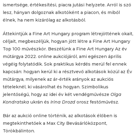
ismertsége, értékesítési, piacra jutási helyzete. Arról is szó
lesz, hányan dolgoznak alkotóként a piacon, és miből
élnek, ha nem kizárólag az alkotásból.
Áttekintjük a Fine Art Hungary program létrejöttének okait,
céljait, megbeszéljük, hogyan jött létre a Fine Art Hungary
Top 100 művészkör. Beszélünk a Fine Art Hungary Az év
műtárgya 2022. online aukciójáról, ami egészen április
végéig folytatódik. Sok praktikus kérdés merül fel ennek
kapcsán: hogyan kerül ki a résztvevő alkotások közül az Év
műtárgya, milyenek az ár-érték arányok az aukciós
tételeknél, ki vásárolhat és hogyan. Szimbolikus
jelentőségű, hogy az idei év két vendégművésze
Olga
Kondratska
ukrán és
Irina Drozd
orosz festőművész.
Bár az aukció online történik, az alkotások élőben is
megtekinthetőek a Max City Bevásárlóközpont,
Törökbálinton.