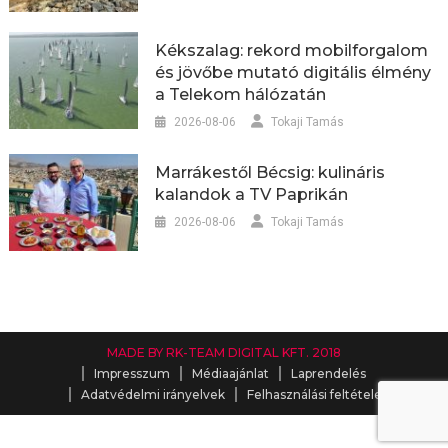
Kékszalag: rekord mobilforgalom
és jövőbe mutató digitális élmény
a Telekom hálózatán
2026-08-06
Tokaji Tamás
Marrákestől Bécsig: kulináris
kalandok a TV Paprikán
2026-08-06
Tokaji Tamás
MADE BY RK-TEAM DIGITAL KFT. 2018
Impresszum
Médiaajánlat
Laprendelés
Adatvédelmi irányelvek
Felhasználási feltételek