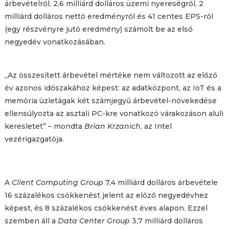
árbevételről, 2,6 milliárd dolláros üzemi nyereségről, 2
milliárd dolláros nettó eredményről és 41 centes EPS-ről
(egy részvényre jutó eredmény) számolt be az első
negyedév vonatkozásában.
„Az összesített árbevétel mértéke nem változott az előző
év azonos időszakához képest: az adatközpont, az IoT és a
memória üzletágak két számjegyű árbevétel-növekedése
ellensúlyozta az asztali PC-kre vonatkozó várakozáson aluli
keresletet” – mondta
Brian Krzanich
, az Intel
vezérigazgatója.
A
Client Computing Group
7,4 milliárd dolláros árbevétele
16 százalékos csökkenést jelent az előző negyedévhez
képest, és 8 százalékos csökkenést éves alapon. Ezzel
szemben áll a
Data Center Group
3,7 milliárd dolláros