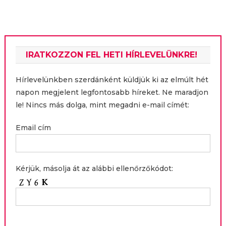
navigáció
IRATKOZZON FEL HETI HÍRLEVELÜNKRE!
Hírlevelünkben szerdánként küldjük ki az elmúlt hét
napon megjelent legfontosabb híreket. Ne maradjon
le! Nincs más dolga, mint megadni e-mail címét:
Email cím
Kérjük, másolja át az alábbi ellenőrzőkódot: