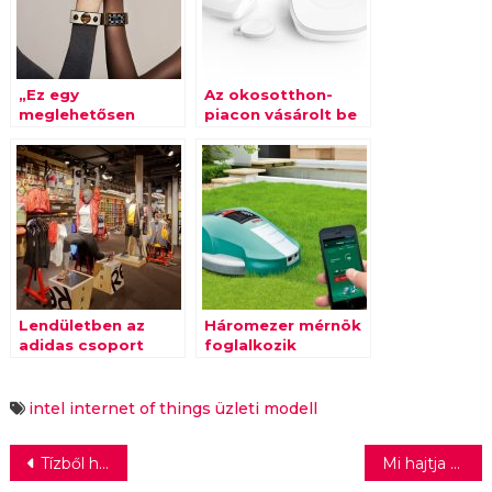
„Ez egy
Az okosotthon-
meglehetősen
piacon vásárolt be
bonyolult üzleti
a Samsung
modell”
Lendületben az
Háromezer mérnök
adidas csoport
foglalkozik
internetes
termékekkel
intel
internet of things
üzleti modell
Bejegyzés
Tízből hat vásárló az ajándékokra utazik
Mi hajtja az akvizíciókat?