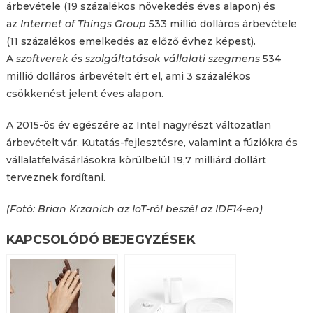
árbevétele (19 százalékos növekedés éves alapon) és
az
Internet of Things Group
533 millió dolláros árbevétele
(11 százalékos emelkedés az előző évhez képest).
A
szoftverek és szolgáltatások vállalati szegmens
534
millió dolláros árbevételt ért el, ami 3 százalékos
csökkenést jelent éves alapon.
A 2015-ös év egészére az Intel nagyrészt változatlan
árbevételt vár. Kutatás-fejlesztésre, valamint a fúziókra és
vállalatfelvásárlásokra körülbelül 19,7 milliárd dollárt
terveznek fordítani.
(Fotó: Brian Krzanich az IoT-ról beszél az IDF14-en)
KAPCSOLÓDÓ BEJEGYZÉSEK