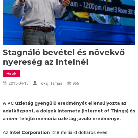
Stagnáló bevétel és növekvő
nyereség az Intelnél
Hírek
2015-04-15
Tokaji Tamás
965
A PC üzletág gyengülő eredményét ellensúlyozta az
adatközpont, a dolgok internete (Internet of Things) és
a nem-felejtő memória üzletág javuló eredménye.
Az
Intel Corporation
12,8 milliárd dolláros éves