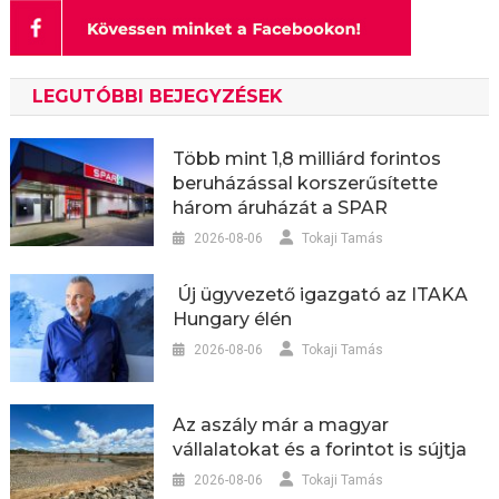
LEGUTÓBBI BEJEGYZÉSEK
Több mint 1,8 milliárd forintos
beruházással korszerűsítette
három áruházát a SPAR
2026-08-06
Tokaji Tamás
Új ügyvezető igazgató az ITAKA
Hungary élén
2026-08-06
Tokaji Tamás
Az aszály már a magyar
vállalatokat és a forintot is sújtja
2026-08-06
Tokaji Tamás