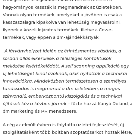
hagyományos kasszák is megmaradnak az üzletekben.
Vannak olyan termékek, amelyeket a jövőben is csak a
kasszaszalagra kipakolva van lehetőség megvásárolni,
ilyenek a közeli lejáratos termékek, illetve a Cewe-
termékek, vagy éppen a dm-ajándékkártyák.
„
A járványhelyzet idején az érintésmentes vásárlás, a
sorban állás elkerülése, a felesleges kontaktusok
mellőzése felértékelődött. A self scanning applikáció egy
új lehetőséget kínál azoknak, akik nyitottak a technikai
innovációkra. Mindeközben természetesen a személyes
tanácsadás is megmarad a dm üzleteiben, a magas
színvonalú, emberközpontú kiszolgálás és a technikai
újítások kéz a kézben járnak –
fűzte hozzá Kanyó Roland, a
dm marketing és PR menedzsere.
A cég az elmúlt évben is folytatta üzletei fejlesztését, új
szolgáltatásként több boltban szoptatósarkot hoztak létre,