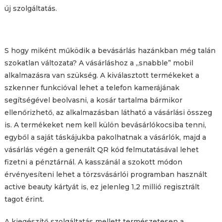
új szolgáltatás.
S hogy miként működik a bevásárlás hazánkban még talán
szokatlan változata? A vásárláshoz a „snabble” mobil
alkalmazásra van szükség. A kiválasztott termékeket a
szkenner funkcióval lehet a telefon kamerájának
segítségével beolvasni, a kosár tartalma bármikor
ellenőrizhető, az alkalmazásban látható a vásárlási összeg
is. A termékeket nem kell külön bevásárlókocsiba tenni,
egyből a saját táskájukba pakolhatnak a vásárlók, majd a
vásárlás végén a generált QR kód felmutatásával lehet
fizetni a pénztárnál. A kasszánál a szokott módon
érvényesíteni lehet a törzsvásárlói programban használt
active beauty kártyát is, ez jelenleg 1,2 millió regisztrált
tagot érint.
A kiegészítő szolgáltatás mellett természetesen a