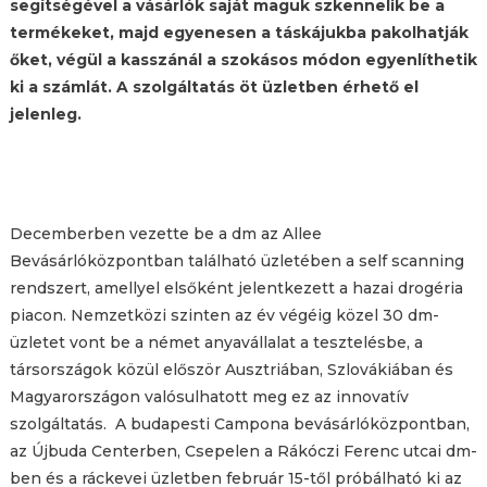
segítségével a vásárlók saját maguk szkennelik be a
termékeket, majd egyenesen a táskájukba pakolhatják
őket, végül a kasszánál a szokásos módon egyenlíthetik
ki a számlát. A szolgáltatás öt üzletben érhető el
jelenleg.
Decemberben vezette be a dm az Allee
Bevásárlóközpontban található üzletében a self scanning
rendszert, amellyel elsőként jelentkezett a hazai drogéria
piacon. Nemzetközi szinten az év végéig közel 30 dm-
üzletet vont be a német anyavállalat a tesztelésbe, a
társországok közül először Ausztriában, Szlovákiában és
Magyarországon valósulhatott meg ez az innovatív
szolgáltatás. A budapesti Campona bevásárlóközpontban,
az Újbuda Centerben, Csepelen a Rákóczi Ferenc utcai dm-
ben és a ráckevei üzletben február 15-től próbálható ki az