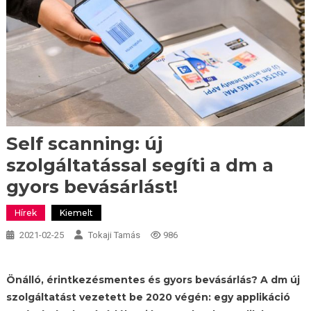
Self scanning: új
szolgáltatással segíti a dm a
gyors bevásárlást!
Hírek
Kiemelt
2021-02-25
Tokaji Tamás
986
Önálló, érintkezésmentes és gyors bevásárlás? A dm új
szolgáltatást vezetett be 2020 végén: egy applikáció