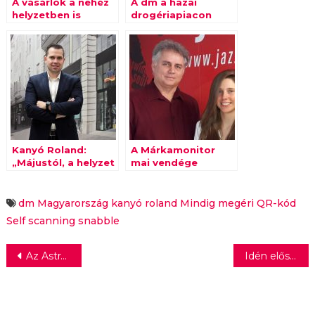
A vásárlók a nehéz
A dm a hazai
helyzetben is
drogériapiacon
bizalmat szavaztak
elsőként
a dm-nek
megkezdte a
csomagolásmentes
értékesítést
Kanyó Roland:
A Márkamonitor
„Májustól, a helyzet
mai vendége
normalizálását
Hittner Krisztina
követően már újra
növekedéssel
dm Magyarország
kanyó roland
Mindig megéri
QR-kód
tervezünk”
Self scanning
snabble
Bejegyzés
Az AstraZeneca leszállítja a vállalt 180 millió vakcinát
Idén először indul önálló magyar FIRST LEGO League verseny
navigáció