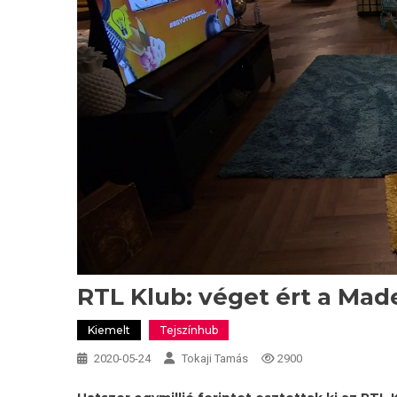
RTL Klub: véget ért a Mad
Kiemelt
Tejszínhub
2020-05-24
Tokaji Tamás
2900