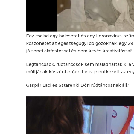
Egy család egy balesetet és egy koronavírus-szűr
köszönetet az egészségügyi dolgozóknak, egy 29 é
jó zenei aláfestéssel és nem kevés kreativitással!
Légtáncosok, rúdtáncosok sem maradhattak ki a ve
múltjának köszönhetően be is jelentkezett az eg
Gáspár Laci és Sztarenki Dóri rúdtáncosnak áll?