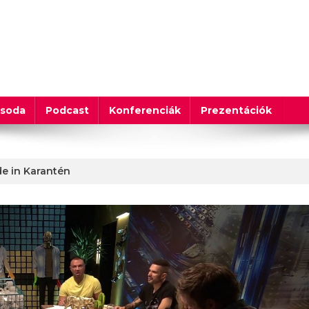
csoda
Podcast
Konferenciák
Prezentációk
de in Karantén