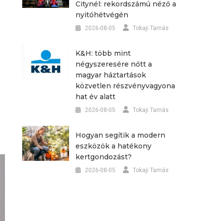
Citynél: rekordszámú néző a
nyitóhétvégén
2026-08-05
Tokaji Tamás
K&H: több mint
négyszeresére nőtt a
magyar háztartások
közvetlen részvényvagyona
hat év alatt
2026-08-05
Tokaji Tamás
Hogyan segítik a modern
eszközök a hatékony
kertgondozást?
2026-08-05
Tokaji Tamás