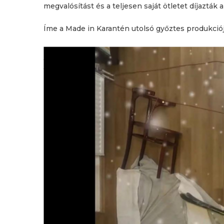
megvalósítást és a teljesen saját ötletet díjazták a
Íme a Made in Karantén utolsó győztes produkciój