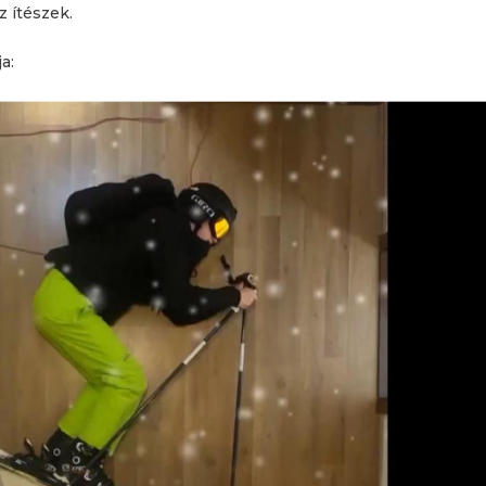
z ítészek.
a: