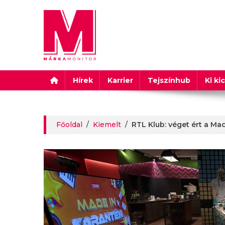
Márkamonitor
Hírek
Karrier
Tejszínhub
Ki ki
Főoldal
/
Kiemelt
/
RTL Klub: véget ért a Ma