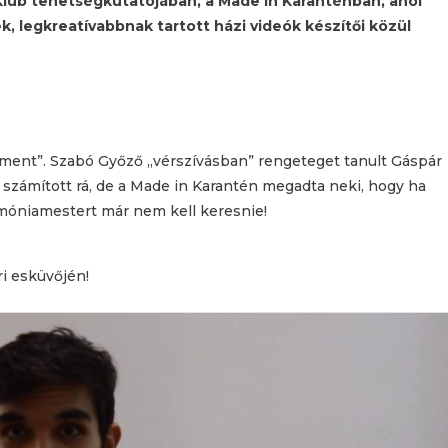
 Klub tehetségkutatójában, a Made in Karanténban, ahol
k, legkreatívabbnak tartott házi videók készítői közül
 ment”. Szabó Győző „vérszívásban” rengeteget tanult Gáspár
s számított rá, de a Made in Karantén megadta neki, hogy ha
emóniamestert már nem kell keresnie!
ri esküvőjén!