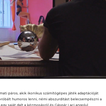
rmati páros, akik ikonikus számítógépes játék adaptációját
 próbált humoros lenni, némi abszurditást belecsempészni a
egy saját dalt a kézmosásról és Gáspár Laci angolul