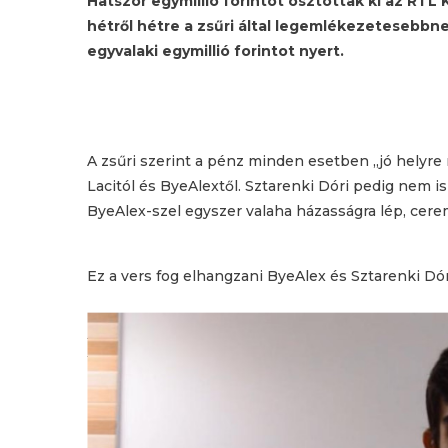
Hatszor egymillió forintot osztottak ki az RTL
hétről hétre a zsűri által legemlékezetesebbne
egyvalaki egymillió forintot nyert.
A zsűri szerint a pénz minden esetben „jó helyre
Lacitól és ByeAlextől. Sztarenki Dóri pedig nem i
ByeAlex-szel egyszer valaha házasságra lép, cer
Ez a vers fog elhangzani ByeAlex és Sztarenki Dó