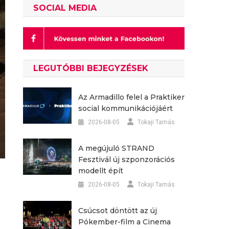
SOCIAL MEDIA
LEGUTÓBBI BEJEGYZÉSEK
Az Armadillo felel a Praktiker
social kommunikációjáért
2026-08-05
Tokaji Tamás
A megújuló STRAND
Fesztivál új szponzorációs
modellt épít
2026-08-05
Tokaji Tamás
Csúcsot döntött az új
Pókember-film a Cinema