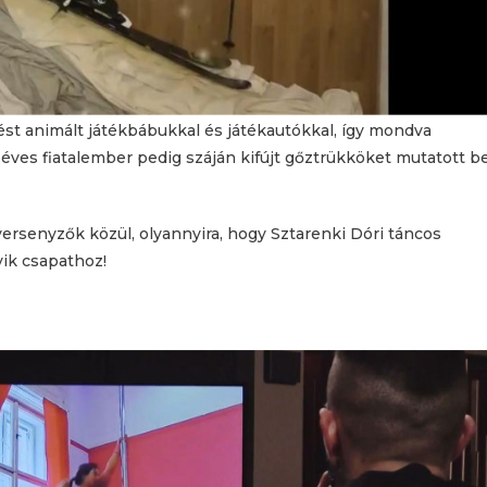
ést animált játékbábukkal és játékautókkal, így mondva
ves fiatalember pedig száján kifújt gőztrükköket mutatott be
rsenyzők közül, olyannyira, hogy Sztarenki Dóri táncos
yik csapathoz!