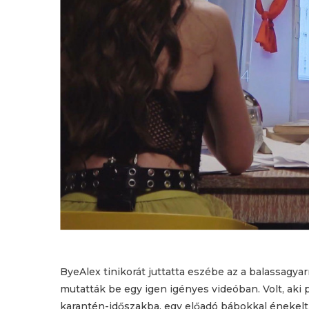
ByeAlex tinikorát juttatta eszébe az a balassagya
mutatták be egy igen igényes videóban. Volt, aki
karantén-időszakba, egy előadó bábokkal énekelt 