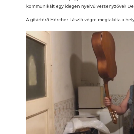
kommunikált egy idegen nyelvű versenyzővel! De e
A gitártörő Hörcher László végre megtalálta a hely