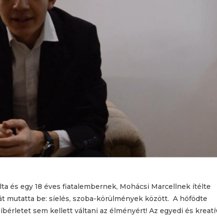
álta és egy 18 éves fiatalembernek, Mohácsi Marcellnek ítélte
gát mutatta be: síelés, szoba-körülmények között. A hófödte
bérletet sem kellett váltani az élményért! Az egyedi és kreatí