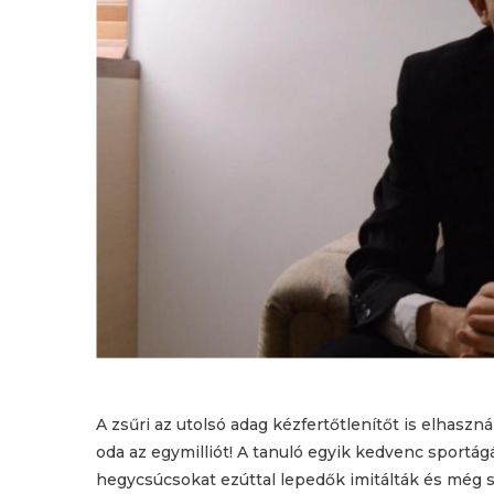
A zsűri az utolsó adag kézfertőtlenítőt is elhaszn
oda az egymilliót! A tanuló egyik kedvenc sportá
hegycsúcsokat ezúttal lepedők imitálták és még sí