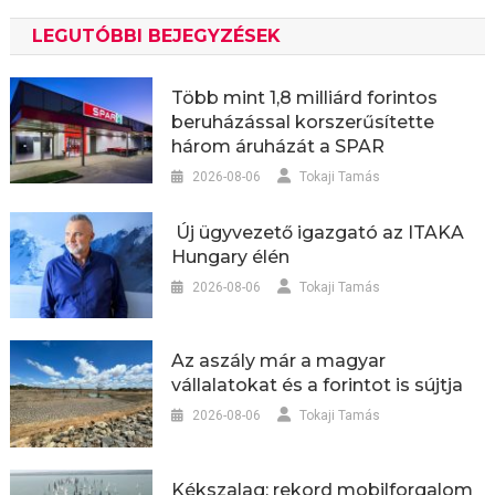
LEGUTÓBBI BEJEGYZÉSEK
Több mint 1,8 milliárd forintos
beruházással korszerűsítette
három áruházát a SPAR
2026-08-06
Tokaji Tamás
Új ügyvezető igazgató az ITAKA
Hungary élén
2026-08-06
Tokaji Tamás
Az aszály már a magyar
vállalatokat és a forintot is sújtja
2026-08-06
Tokaji Tamás
Kékszalag: rekord mobilforgalom