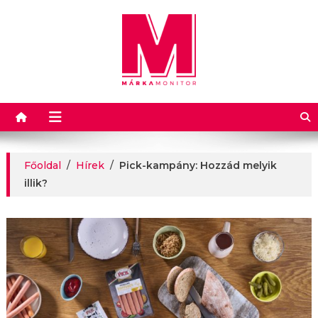
Márkamonitor
Főoldal
/
Hírek
/
Pick-kampány: Hozzád melyik
illik?