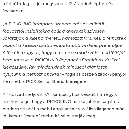
a felnőttekig – a jól megszokott PICK minőségben és
ízvilágban.
„A PICKOLINO kampány üzenete erős és validált
fogyasztói insightokra épül: a gyerekek szívesen
választják a kisebb méretű, hámozott virsliket, a felnőttek
viszont a klasszikusabb és laktatóbb virsliket preferálják.
A fő célunk így az, hogy a termékcsalád széles portfólióját
bemutassuk, a PICKOLINO Roppanós Frankfurti virslivel
kiegészülve, így mindenkinek minőségi ajánlatot
nyújtunk a hétköznapokra”
– foglalta össze Szabó-Spanyol
Henriett, a PICK Senior Brand Managere.
A “Hozzád melyik illik?” kampányhoz készült film egyik
érdekessége, hogy a PICKOLINO márka játékosságát és
modern stílusát a mobil applikációk vizuális világában már
jól ismert “match” technikával mutatják meg.