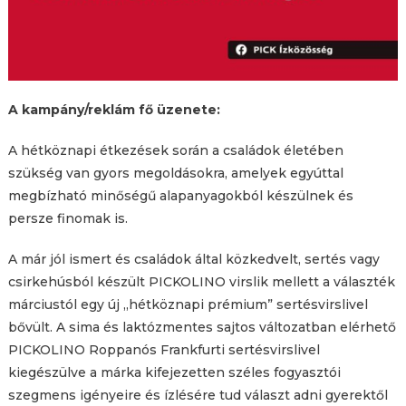
A kampány/reklám fő üzenete:
A hétköznapi étkezések során a családok életében
szükség van gyors megoldásokra, amelyek egyúttal
megbízható minőségű alapanyagokból készülnek és
persze finomak is.
A már jól ismert és családok által közkedvelt, sertés vagy
csirkehúsból készült PICKOLINO virslik mellett a választék
márciustól egy új „hétköznapi prémium” sertésvirslivel
bővült. A sima és laktózmentes sajtos változatban elérhető
PICKOLINO Roppanós Frankfurti sertésvirslivel
kiegészülve a márka kifejezetten széles fogyasztói
szegmens igényeire és ízlésére tud választ adni gyerektől