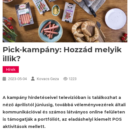
Pick-kampány: Hozzád melyik
illik?
Hírek
2023-05-04
Kovacs Geza
1223
A kampány hirdetéseivel televízióban is találkozhat a
néző áprilistól júniusig, továbbá véleményvezérek általi
kommunikációval és számos látványos online felületen
is támogatják a portfóliót, az eladáshelyi kiemelt POS
aktivitások mellett.