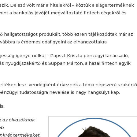
zik. De szó volt már a hitelekről – köztük a slágerterméknek
lamint a bankolás jövőjét megváltoztató fintech cégekről és
dő hallgatottságot produkált, több ezren tájékozódtak már az
ovábbra is érdemes odafigyelni az elhangzottakra.
jesség igénye nélkül – Papszt Kriszta pénzügyi tanácsadó,
ás nyugdíjszakértő és Suppan Márton, a hazai fintech egyik
terítéken lesz, vendégként érkeznek a téma népszerű szakértői
énzügyi tudatosságra nevelése is nagy hangsúlyt kap.
is.
nk az olvasóknak
bb
onkrét termékeket