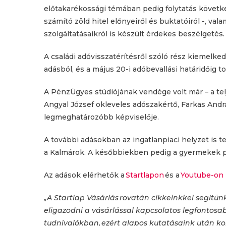
előtakarékossági témában pedig folytatás követke
számító zöld hitel előnyeiről és buktatóiról -, va
szolgáltatásaikról is készült érdekes beszélgetés.
A családi adóvisszatérítésről szóló rész kiemelke
adásból, és a május 20-i adóbevallási határidőig t
A PénzÜgyes stúdiójának vendége volt már – a tel
Angyal József okleveles adószakértő, Farkas Andr
legmeghatározóbb képviselője.
A további adásokban az ingatlanpiaci helyzet is 
a Kalmárok. A későbbiekben pedig a gyermekek p
Az adások elérhetők a
Startlapon
és a
Youtube-on
„A Startlap Vásárlás rovatán cikkeinkkel segítü
eligazodni a vásárlással kapcsolatos legfontosa
tudnivalókban, ezért alapos kutatásaink után k