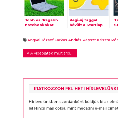
Jobb és drágább
Régi-új taggal
T
notebookokat
bővült a Startlap-
St
vesznek a
csoport
o
magyarok, mint
tavaly
Angyal József
Farkas András
Papszt Kriszta
Pé
Bejegyzés
A videojáték múltjáról, jelenéről és jövőjéről tart múzeumi témanapot a Neumann Társaság
navigáció
IRATKOZZON FEL HETI HÍRLEVELÜNK
Hírlevelünkben szerdánként küldjük ki az elm
le! Nincs más dolga, mint megadni e-mail címét