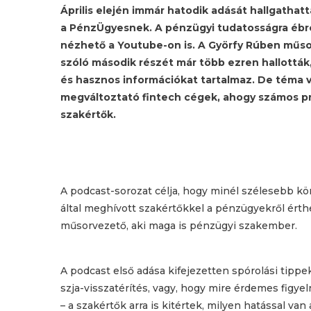
Április elején immár hatodik adását hallgathat
a PénzÜgyesnek. A pénzügyi tudatosságra ébre
nézhető a Youtube-on is. A Györfy Rúben műsor
szóló második részét már több ezren hallották,
és hasznos információkat tartalmaz. De téma vo
megváltoztató fintech cégek, ahogy számos pra
szakértők.
A podcast-sorozat célja, hogy minél szélesebb kö
által meghívott szakértőkkel a pénzügyekről ért
műsorvezető, aki maga is pénzügyi szakember.
A podcast első adása kifejezetten spórolási tippek
szja-visszatérítés, vagy, hogy mire érdemes figyel
– a szakértők arra is kitértek, milyen hatással van