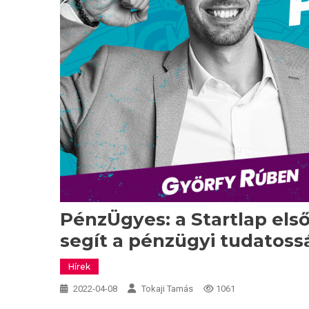
PénzÜgyes: a Startlap els
segít a pénzügyi tudatos
Hírek
2022-04-08
Tokaji Tamás
1061