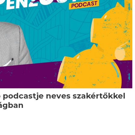
ő podcastje neves szakértőkkel
ságban