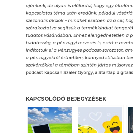
ajánlunk, de olyan is előfordul, hogy egy általáno
kapcsolatos téma után eredünk, például vásárlás
szezonális akciók – mindkét esetben az a cél, ho
szórakoztatva segítsük a termékkínálat tengerébe
tudatos vásárlásban. Ehhez elengedhetetlen a 
tudatosság, a pénzügyi tervezés is, ezért a rovat
indítottuk el a PénzÜgyes podcast-sorozatot, a
a pénzügyekről érthetően, könnyed stílusban be
szakértőkkel a témában szintén jártas műsorvez
podcast kapcsán Száler György, a Startlap digitális
KAPCSOLÓDÓ BEJEGYZÉSEK