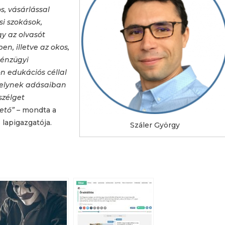
s, vásárlással
i szokások,
gy az olvasót
n, illetve az okos,
pénzügyi
on edukációs céllal
melynek adásaiban
szélget
ető” –
mondta a
 lapigazgatója.
Száler György