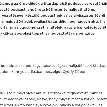
ták meg az érdeklődők a Startlap első podcast-sorozatának
sztő podcast január óta kéthetente hallgatható és
vezetésével készülő podcastnek az szja-visszatérítésről
 a május 20-i adóbevallási határidőig még nagyon aktuális
lt már a nyugdíjhelyzet, a hitelek, vagy a bankolás jövőjét
ktikus spórolási tippet is megosztottak a pénzügyi
rben ébressze pénzügyi tudatosságra a hallgatókat. A Startlap
hetően, könnyed stílusban beszélget Györfy Rúben
ről szólt, majd olyan aktuális témákkal foglalkozott, mint az
ni az adóbevallásban, illetve, hogy milyen most a nyugdíjhelyz
 az orosz-ukrán háború, a növekvő infláció a nyugdíjakra -, az