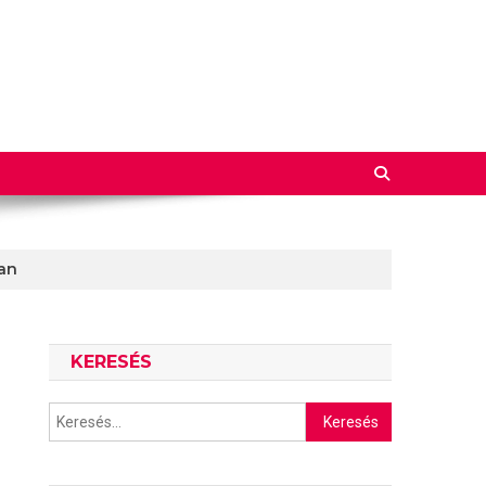
ban
KERESÉS
Keresés: