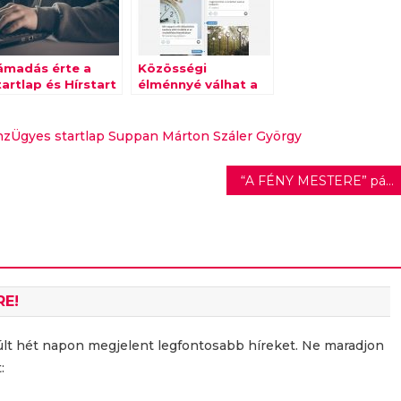
ámadás érte a
Közösségi
artlap és Hírstart
élménnyé válhat a
ldalakat
hírkeresés
nzÜgyes
startlap
Suppan Márton
Száler György
“A FÉNY MESTERE” pályázaton különdíjat nyert az ETELE Cinema
RE!
últ hét napon megjelent legfontosabb híreket. Ne maradjon
: