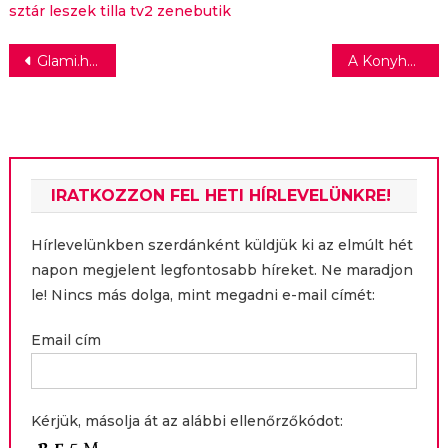
sztár leszek
tilla
tv2
zenebutik
Bejegyzés
Glami.hu: ezek most a legfelkapottabb árucikkek a divatwebáruházakban
A Konyhafőnök VIP – Tóth Vera sírva hagyta el a stúdiót!
navigáció
IRATKOZZON FEL HETI HÍRLEVELÜNKRE!
Hírlevelünkben szerdánként küldjük ki az elmúlt hét
napon megjelent legfontosabb híreket. Ne maradjon
le! Nincs más dolga, mint megadni e-mail címét:
Email cím
Kérjük, másolja át az alábbi ellenőrzőkódot: