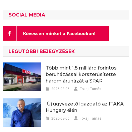
SOCIAL MEDIA
LEGUTÓBBI BEJEGYZÉSEK
Több mint 1,8 milliárd forintos
beruházással korszerűsítette
három áruházát a SPAR
2026-08-06
Tokaji Tamás
Új ügyvezető igazgató az ITAKA
Hungary élén
2026-08-06
Tokaji Tamás