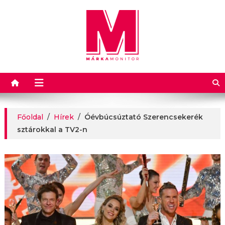
Márkamonitor
Főoldal
/
Hírek
/
Óévbúcsúztató Szerencsekerék
sztárokkal a TV2-n