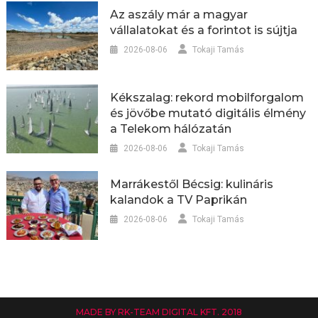
Az aszály már a magyar
vállalatokat és a forintot is sújtja
2026-08-06
Tokaji Tamás
Kékszalag: rekord mobilforgalom
és jövőbe mutató digitális élmény
a Telekom hálózatán
2026-08-06
Tokaji Tamás
Marrákestől Bécsig: kulináris
kalandok a TV Paprikán
2026-08-06
Tokaji Tamás
MADE BY RK-TEAM DIGITAL KFT. 2018