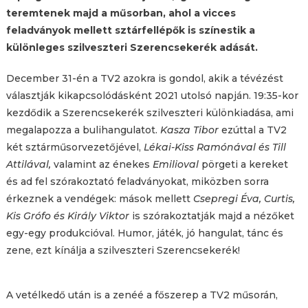
teremtenek majd a műsorban, ahol a vicces
feladványok mellett sztárfellépők is színestik a
különleges szilveszteri Szerencsekerék adását.
December 31-én a TV2 azokra is gondol, akik a tévézést
választják kikapcsolódásként 2021 utolsó napján. 19:35-kor
kezdődik a Szerencsekerék szilveszteri különkiadása, ami
megalapozza a bulihangulatot.
Kasza Tibor
ezúttal a TV2
két sztárműsorvezetőjével,
Lékai-Kiss Ramónával és Till
Attilával,
valamint az énekes
Emilioval
pörgeti a kereket
és ad fel szórakoztató feladványokat, miközben sorra
érkeznek a vendégek: mások mellett
Csepregi Éva, Curtis,
Kis Grófo és Király Viktor
is szórakoztatják majd a nézőket
egy-egy produkcióval. Humor, játék, jó hangulat, tánc és
zene, ezt kínálja a szilveszteri Szerencsekerék!
A vetélkedő után is a zenéé a főszerep a TV2 műsorán,