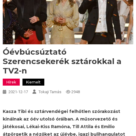
Óévbúcsúztató
Szerencsekerék sztárokkal a
TV2-n
Hírek
Kiemelt
2021-12-17
Tokaji Tamás
2948
Kasza Tibi és sztárvendégei felhőtlen szórakozást
kínálnak az óév utolsó óráiban. A műsorvezető és
játékosai, Lékai-Kiss Ramóna, Till Attila és Emilio
átpörgetik a nézőket az újévbe, igazi bulihangulatot