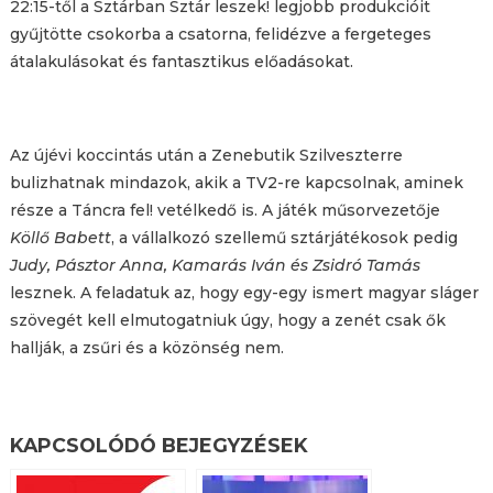
22:15-től a Sztárban Sztár leszek! legjobb produkcióit
gyűjtötte csokorba a csatorna, felidézve a fergeteges
átalakulásokat és fantasztikus előadásokat.
Az újévi koccintás után a Zenebutik Szilveszterre
bulizhatnak mindazok, akik a TV2-re kapcsolnak, aminek
része a Táncra fel! vetélkedő is. A játék műsorvezetője
Köllő Babett
, a vállalkozó szellemű sztárjátékosok pedig
Judy, Pásztor Anna, Kamarás Iván és Zsidró Tamás
lesznek. A feladatuk az, hogy egy-egy ismert magyar sláger
szövegét kell elmutogatniuk úgy, hogy a zenét csak ők
hallják, a zsűri és a közönség nem.
KAPCSOLÓDÓ BEJEGYZÉSEK