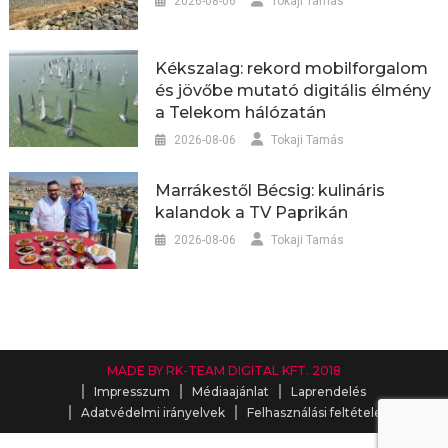
2026-08-06
Tokaji Tamás
Kékszalag: rekord mobilforgalom
és jövőbe mutató digitális élmény
a Telekom hálózatán
2026-08-06
Tokaji Tamás
Marrákestől Bécsig: kulináris
kalandok a TV Paprikán
2026-08-06
Tokaji Tamás
MADE BY RK-TEAM DIGITAL KFT. 2018
Impresszum
Médiaajánlat
Laprendelés
Adatvédelmi irányelvek
Felhasználási feltételek