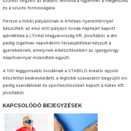
szűrést végzett az átadón, felhívva a figyelmet a megelőzés
és a szűrés fontosságára.
Persze a többi pályázónak is értékes nyereménnyel
készültek: az első 400 pályázó óvoda naptejet kapott
ajándékba a L’Oréal Magyarország Kft. jóvoltából, a dm
pedig izgalmas napvédelmi társasjátékkal készült a
gyerekeknek, amelynek elkészítésében az Igazgyöngy
Alapítvánnyal működtek együtt.
A 100 leggyorsabb óvodának a STABILO kreatív rajzoló
készlettel kedveskedett, a legtöbb szavazatot begyűjtő ovi
pedig szandálokat és sporteszközöket kapott a Katex Kft.
jóvoltából.
KAPCSOLÓDÓ BEJEGYZÉSEK