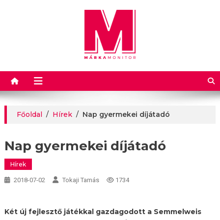
Márkamonitor
Főoldal
/
Hírek
/
Nap gyermekei díjátadó
Nap gyermekei díjátadó
Hírek
2018-07-02
Tokaji Tamás
1734
Két új fejlesztő játékkal gazdagodott a Semmelweis