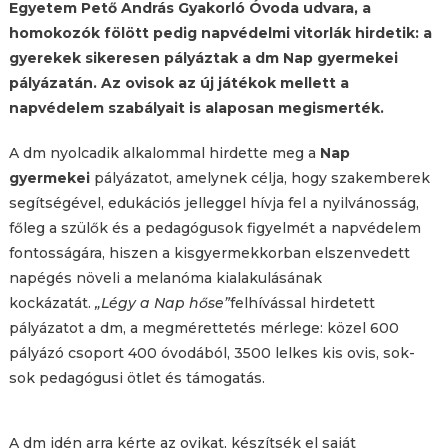
Egyetem Pető András Gyakorló Óvoda udvara, a
homokozók fölött pedig napvédelmi vitorlák hirdetik: a
gyerekek sikeresen pályáztak a dm Nap gyermekei
pályázatán. Az ovisok az új játékok mellett a
napvédelem szabályait is alaposan megismerték.
A dm nyolcadik alkalommal hirdette meg a
Nap
gyermekei
pályázatot, amelynek célja, hogy szakemberek
segítségével, edukációs jelleggel hívja fel a nyilvánosság,
főleg a szülők és a pedagógusok figyelmét a napvédelem
fontosságára, hiszen a kisgyermekkorban elszenvedett
napégés növeli a melanóma kialakulásának
kockázatát.
„Légy a Nap hőse”
felhívással hirdetett
pályázatot a dm, a megmérettetés mérlege: közel 600
pályázó csoport 400 óvodából, 3500 lelkes kis ovis, sok-
sok pedagógusi ötlet és támogatás.
A dm idén arra kérte az ovikat, készítsék el saját