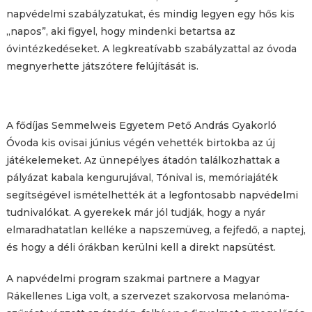
napvédelmi szabályzatukat, és mindig legyen egy hős kis
„napos”, aki figyel, hogy mindenki betartsa az
óvintézkedéseket. A legkreatívabb szabályzattal az óvoda
megnyerhette játszótere felújítását is.
A fődíjas Semmelweis Egyetem Pető András Gyakorló
Óvoda kis ovisai június végén vehették birtokba az új
játékelemeket. Az ünnepélyes átadón találkozhattak a
pályázat kabala kengurujával, Tónival is, memóriajáték
segítségével ismételhették át a legfontosabb napvédelmi
tudnivalókat. A gyerekek már jól tudják, hogy a nyár
elmaradhatatlan kelléke a napszemüveg, a fejfedő, a naptej,
és hogy a déli órákban kerülni kell a direkt napsütést.
A napvédelmi program szakmai partnere a Magyar
Rákellenes Liga volt, a szervezet szakorvosa melanóma-