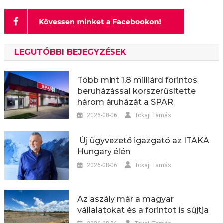
LEGUTÓBBI BEJEGYZÉSEK
Több mint 1,8 milliárd forintos
beruházással korszerűsítette
három áruházát a SPAR
2026-08-06
Tokaji Tamás
Új ügyvezető igazgató az ITAKA
Hungary élén
2026-08-06
Tokaji Tamás
Az aszály már a magyar
vállalatokat és a forintot is sújtja