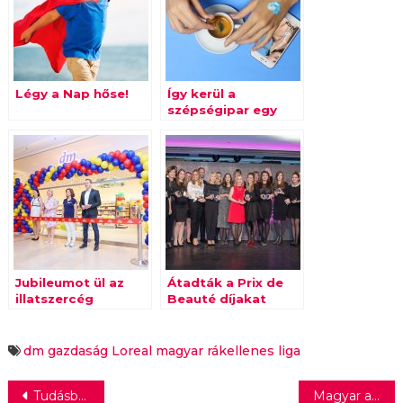
Légy a Nap hőse!
Így kerül a
szépségipar egy
techkiállításra!
Jubileumot ül az
Átadták a Prix de
illatszercég
Beauté díjakat
dm
gazdaság
Loreal
magyar rákellenes liga
Bejegyzés
Tudásbázis épül a hazai startupokról
Magyar agrár startup segíti a Katasztrófavédelem munkáját