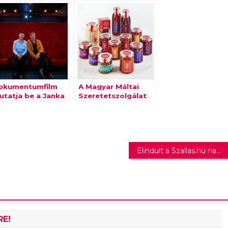
okumentumfilm
A Magyar Máltai
utatja be a Janka
Szeretetszolgálat
anya autista
kézműves
ataljait
termékeit kínálja a
SPAR
Elindult a Szallas.hu nagy nyári kampánya
RE!