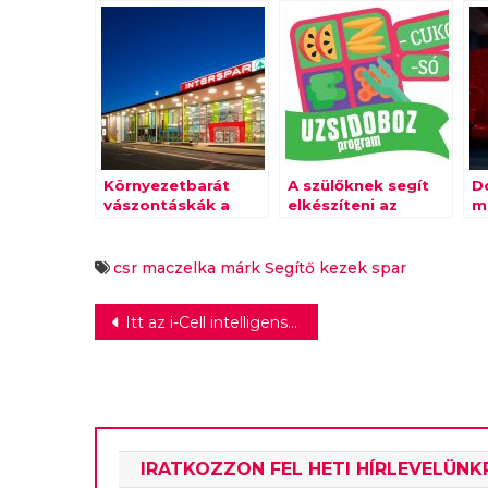
Környezetbarát
A szülőknek segít
D
vászontáskák a
elkészíteni az
m
Magyar Máltai
uzsonnát a SPAR
T
Szeretetszolgálat
programja
fi
javára
csr
maczelka márk
Segítő kezek
spar
Bejegyzés
Itt az i-Cell intelligens parkolási rendszere
navigáció
IRATKOZZON FEL HETI HÍRLEVELÜNK