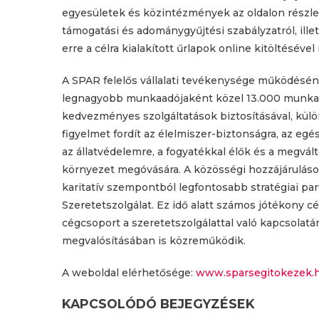
egyesületek és közintézmények az oldalon részlete
támogatási és adománygyűjtési szabályzatról, ille
erre a célra kialakított űrlapok online kitöltésév
A SPAR felelős vállalati tevékenysége működéséne
legnagyobb munkaadójaként közel 13.000 munkavá
kedvezményes szolgáltatások biztosításával, külön
figyelmet fordít az élelmiszer-biztonságra, az eg
az állatvédelemre, a fogyatékkal élők és a megvá
környezet megóvására. A közösségi hozzájárulások
karitatív szempontból legfontosabb stratégiai pa
Szeretetszolgálat. Ez idő alatt számos jótékony c
cégcsoport a szeretetszolgálattal való kapcsolat
megvalósításában is közreműködik.
A weboldal elérhetősége:
www.sparsegitokezek.
KAPCSOLÓDÓ BEJEGYZÉSEK