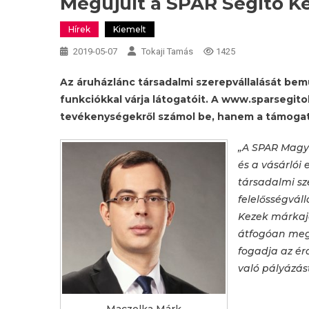
Megújult a SPAR Segítő K
Hírek
Kiemelt
2019-05-07
Tokaji Tamás
1425
Az áruházlánc társadalmi szerepvállalását bemut
funkciókkal várja látogatóit. A www.sparsegito
tevékenységekről számol be, hanem a támogatá
„A
SPAR Magya
és a vásárlói
társadalmi sze
felelősségvál
Kezek márkaje
átfogóan megú
fogadja az ér
való pályázást
Maczelka Márk