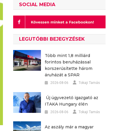
SOCIAL MEDIA
LEGUTÓBBI BEJEGYZÉSEK
Több mint 1,8 milliárd
forintos beruházással
korszerűsítette három
áruházát a SPAR
2026-08-06
Tokaji Tamás
Új ügyvezető igazgató az
ITAKA Hungary élén
2026-08-06
Tokaji Tamás
Az aszály már a magyar