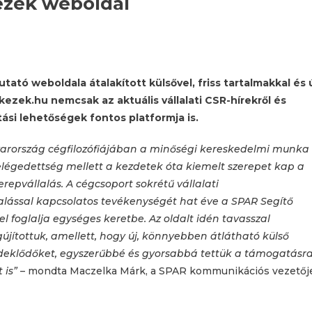
ezek weboldal
ató weboldala átalakított külsővel, friss tartalmakkal és 
kezek.hu nemcsak az aktuális vállalati CSR-hírekről és
si lehetőségek fontos platformja is.
rország cégfilozófiájában a minőségi kereskedelmi munka
 elégedettség mellett a kezdetek óta kiemelt szerepet kap a
repvállalás. A cégcsoport sokrétű vállalati
lalással kapcsolatos tevékenységét hat éve a SPAR Segítő
l foglalja egységes keretbe. Az oldalt idén tavasszal
jítottuk, amellett, hogy új, könnyebben átlátható külső
deklődőket, egyszerűbbé és gyorsabbá tettük a támogatásr
 is”
– mondta Maczelka Márk, a SPAR kommunikációs vezetőj