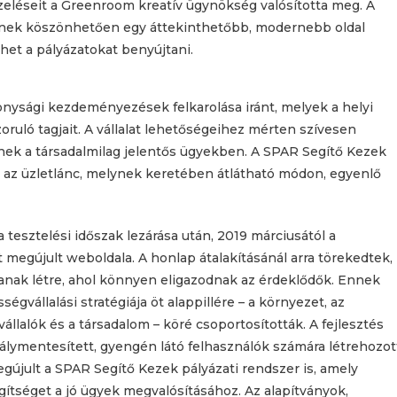
eléseit a Greenroom kreatív ügynökség valósította meg. A
nek köszönhetően egy áttekinthetőbb, modernebb oldal
het a pályázatokat benyújtani.
nysági kezdeményezések felkarolása iránt, melyek a helyi
ruló tagjait. A vállalat lehetőségeihez mérten szívesen
nek a társadalmilag jelentős ügyekben. A SPAR Segítő Kezek
e az üzletlánc, melynek keretében átlátható módon, egyenlő
 tesztelési időszak lezárása után, 2019 márciusától a
t megújult weboldala. A honlap átalakításánál arra törekedtek,
zanak létre, ahol könnyen eligazodnak az érdeklődők. Ennek
gvállalási stratégiája öt alappillére – a környezet, az
llalók és a társadalom – köré csoportosították. A fejlesztés
lymentesített, gyengén látó felhasználók számára létrehozot
gújult a SPAR Segítő Kezek pályázati rendszer is, amely
ítséget a jó ügyek megvalósításához. Az alapítványok,