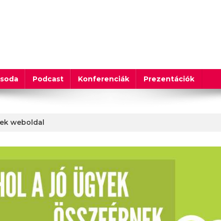
csoda
Podcast
Konferenciák
Prezentációk
zek weboldal