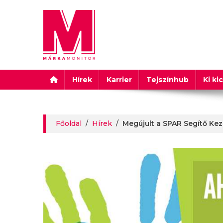
Márkamonitor
Hírek
Karrier
Tejszínhub
Ki ki
Főoldal
/
Hírek
/
Megújult a SPAR Segítő Ke