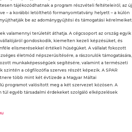
sen tájékozódhatnak a program részvételi feltételeiről, az új
tve – a korábbi letölthető formanyomtatvány helyett – a külön
el nyújthatják be az adománygyűjtési és támogatási kérelmeiket
k valamennyi területét áthatja. A cégcsoport az ország egyik
llalójáról gondoskodik, kiemelten kezeli képzésüket, és
féle elismerésekkel értékeli hűségüket. A vállalat fokozott
észséges életmód népszerűsítésére, a rászorulók támogatására,
ltozott munkaképességűek segítésére, valamint a természeti
 szintén a cégfilozófia szerves részét képezik. A SPAR
rtnere több mint két évtizede a Magyar Máltai
élú programot valósított meg a két szervezet közösen. A
án túl egyéb társadalmi érdekeket szolgáló elképzelések
hu