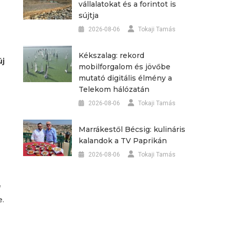
vállalatokat és a forintot is
sújtja
2026-08-06
Tokaji Tamás
Kékszalag: rekord
új
mobilforgalom és jövőbe
mutató digitális élmény a
Telekom hálózatán
2026-08-06
Tokaji Tamás
Marrákestől Bécsig: kulináris
kalandok a TV Paprikán
2026-08-06
Tokaji Tamás
a
e.