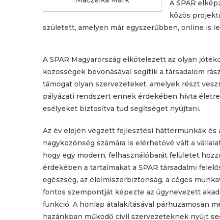
A SPAR elképz
közös projekt
született, amelyen már egyszerűbben, online is le
A SPAR Magyarország elkötelezett az olyan jótéko
közösségek bevonásával segítik a társadalom rászo
támogat olyan szervezeteket, amelyek részt vesz
pályázati rendszert ennek érdekében hívta életr
esélyeket biztosítva tud segítséget nyújtani.
Az év elején végzett fejlesztési háttérmunkák és a
nagyközönség számára is elérhetővé vált a vállala
hogy egy modern, felhasználóbarát felületet hoz
érdekében a tartalmakat a SPAR társadalmi felelőssé
egészség, az élelmiszerbiztonság, a céges munkavá
fontos szempontját képezte az úgynevezett akadá
funkció. A honlap átalakításával párhuzamosan me
hazánkban működő civil szervezeteknek nyújt seg