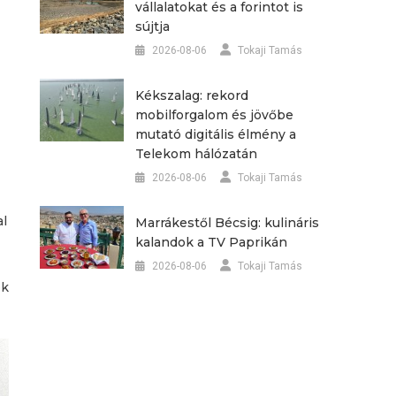
vállalatokat és a forintot is
sújtja
2026-08-06
Tokaji Tamás
Kékszalag: rekord
mobilforgalom és jövőbe
mutató digitális élmény a
Telekom hálózatán
2026-08-06
Tokaji Tamás
al
Marrákestől Bécsig: kulináris
kalandok a TV Paprikán
2026-08-06
Tokaji Tamás
ek