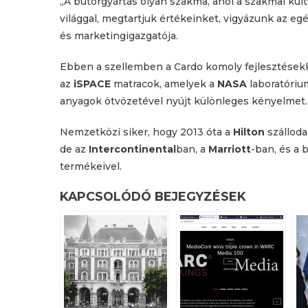
„A bútorgyártás olyan szakma, ahol a szakmai kult
világgal, megtartjuk értékeinket, vigyázunk az e
és marketingigazgatója.
Ebben a szellemben a Cardo komoly fejlesztésekk
az
iSPACE
matracok, amelyek a
NASA
laboratóriu
anyagok ötvözetével nyújt különleges kényelmet.
Nemzetközi siker, hogy 2013 óta a
Hilton
szálloda
de az
Intercontinental
ban, a
Marriott
-ban, és a
termékeivel.
KAPCSOLÓDÓ BEJEGYZÉSEK