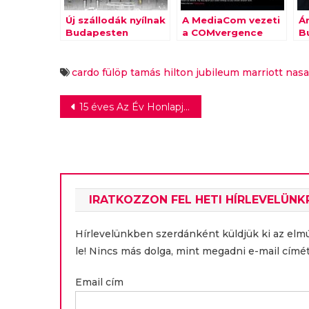
Új szállodák nyílnak
A MediaCom vezeti
Ár
Budapesten
a COMvergence
B
üzletszerzési
S
listáját
cardo
fülöp tamás
hilton
jubileum
marriott
nasa
Bejegyzés
15 éves Az Év Honlapja pályázat
navigáció
IRATKOZZON FEL HETI HÍRLEVELÜNK
Hírlevelünkben szerdánként küldjük ki az elm
le! Nincs más dolga, mint megadni e-mail címét
Email cím