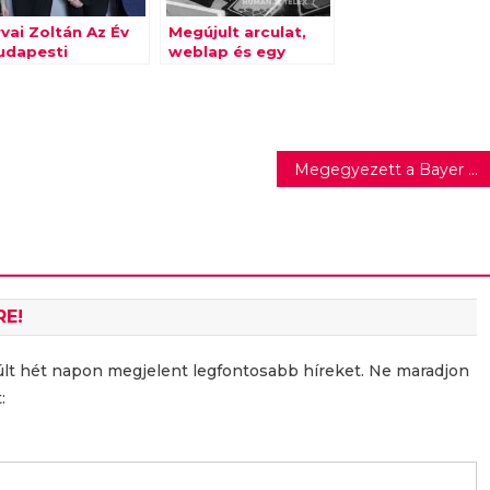
vai Zoltán Az Év
Megújult arculat,
udapesti
weblap és egy
zállodása
óriási graffiti
készült a Human
Telex jubileumára
Megegyezett a Bayer és a Monsanto
RE!
últ hét napon megjelent legfontosabb híreket. Ne maradjon
: