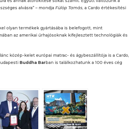
úra és annak átörökítése sokat számít. Együtt változunk a
gészséges alvásra” – mondja
Fülöp Tamás
, a Cardo értékesítési
el olyan termékek gyártásába is belefogott, mint
mában az amerikai űrhajósoknak kifejlesztett technológiák és
lánc közép-kelet európai matrac- és ágybeszállítója is a Cardo,
 budapesti
Buddha Bar
ban is találkozhatunk a 100 éves cég