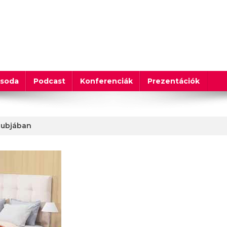
csoda
Podcast
Konferenciák
Prezentációk
lubjában