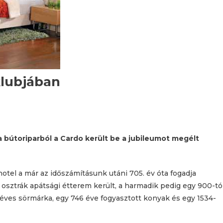
klubjában
 a bútoriparból a Cardo került be a jubileumot megélt
otel a már az időszámításunk utáni 705. év óta fogadja
osztrák apátsági étterem került, a harmadik pedig egy 900-tó
 éves sörmárka, egy 746 éve fogyasztott konyak és egy 1534-