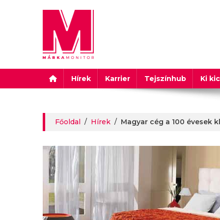
Márkamonitor
Hírek
Karrier
Tejszínhub
Ki ki
Főoldal
/
Hírek
/
Magyar cég a 100 évesek k