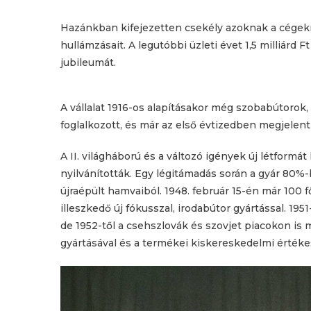
Hazánkban kifejezetten csekély azoknak a cégekn
hullámzásait. A legutóbbi üzleti évet 1,5 milliárd F
jubileumát.
A vállalat 1916-os alapításakor még szobabútorok,
foglalkozott, és már az első évtizedben megjelent
A II. világháború és a változó igények új létformá
nyilvánították. Egy légitámadás során a gyár 80%
újraépült hamvaiból. 1948. február 15-én már 100 f
illeszkedő új fókusszal, irodabútor gyártással. 1951
de 1952-től a csehszlovák és szovjet piacokon is
gyártásával és a termékei kiskereskedelmi értékes