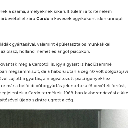
ek a száma, amelyeknek sikerült túlélni a történelem
t árbevétellel záró
Cardo
a kevesek egyikeként idén ünnepli
 ládák gyártásával, valamint épületasztalos munkákkal
 az olasz, holland, német és angol piacokon.
t kívántak meg a Cardotól is, így a gyárat is hadiüzemmé
-ban megsemmisült, de a háború után a cég 40 volt dolgozójáv
ővel zajlott a gyártás, a megváltozott piaci igényekhez
-re már a belföldi bútorgyártás jelentette a fő bevételi forrást,
 megjelentek a Cardo termékek. 1968-ban lakberendezési cikk
ítésével újabb szintre ugrott a cég.