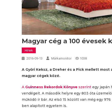
Magyar cég a 100 évesek 
Hírek
2016-09-13
Márkamonitor
1038
A Győri Keksz, a Dreher és a Pick mellett most
magyar cégek közé.
A
Guinness Rekordok Könyve
szerint
egy japán h
vendégeit. A második helyre egy 803 óta üzemelő 
működő ír bár. Az első 15 között van még egy 976
ben alapított egyetem is.