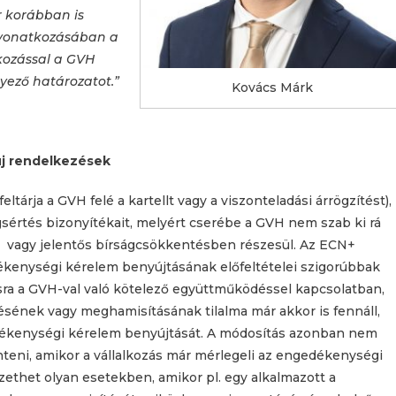
r korábban is
k vonatkozásában a
kozással a GVH
yező határozatot.”
Kovács Márk
j rendelkezések
tárja a GVH felé a kartellt vagy a viszonteladási árrögzítést),
sértés bizonyítékait, melyért cserébe a GVH nem szab ki rá
t- vagy jelentős bírságcsökkentésben részesül. Az ECN+
kenységi kérelem benyújtásának előfeltételei szigorúbbak
sra a GVH-val való kötelező együttműködéssel kapcsolatban,
ésének vagy meghamisításának tilalma már akkor is fennáll,
edékenységi kérelem benyújtását. A módosítás azonban nem
nteni, amikor a vállalkozás már mérlegeli az engedékenységi
ethet olyan esetekben, amikor pl. egy alkalmazott a