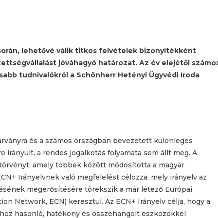
orán, lehetővé válik titkos felvételek bizonyítékként
ettségvállalást jóváhagyó határozat. Az év elejétől számo
sabb tudnivalókról a Schönherr Hetényi Ügyvédi Iroda
járványra és a számos országban bevezetett különleges
 irányult, a rendes jogalkotás folyamata sem állt meg. A
törvényt, amely többek között módosította a magyar
CN+ Irányelvnek való megfelelést célozza, mely irányelv az
sének megerősítésére törekszik a már létező Európai
n Network, ECN) keresztül. Az ECN+ Irányelv célja, hogy a
hoz hasonló, hatékony és összehangolt eszközökkel