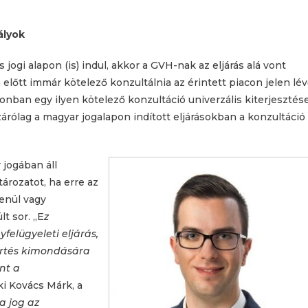
ályok
jogi alapon (is) indul, akkor a GVH-nak az eljárás alá vont
 előtt immár kötelező konzultálnia az érintett piacon jelen lé
zonban egy ilyen kötelező konzultáció univerzális kiterjesztés
árólag a magyar jogalapon indított eljárásokban a konzultáció
 jogában áll
ározatot, ha erre az
lenül vagy
t sor. „E
z
yfelügyeleti eljárás,
értés kimondására
nt a
 ki Kovács Márk, a
 a jog az