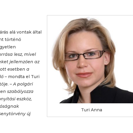
árás alá vontak által
ént történő
egyetlen
orrása lesz, mivel
yeket jellemzően az
dott esetben a
elő
– mondta el Turi
ője. –
A polgári
sen szabályozza
nyítási eszköz,
íróságnak
Turi Anna
senytörvény új