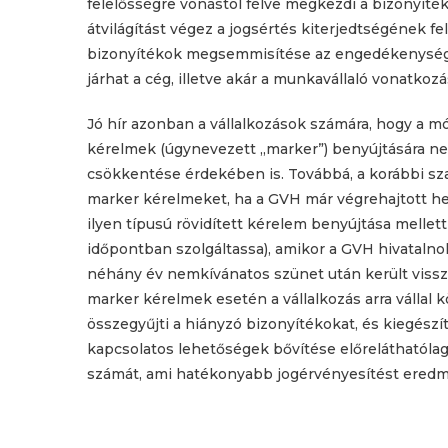
felelősségre vonástól félve megkezdi a bizonyít
átvilágítást végez a jogsértés kiterjedtségének 
bizonyítékok megsemmisítése az engedékenység si
járhat a cég, illetve akár a munkavállaló vonatkozá
Jó hír azonban a vállalkozások számára, hogy a 
kérelmek (úgynevezett „marker”) benyújtására nem
csökkentése érdekében is. Továbbá, a korábbi szab
marker kérelmeket, ha a GVH már végrehajtott he
ilyen típusú rövidített kérelem benyújtása mellet
időpontban szolgáltassa), amikor a GVH hivatalnok
néhány év nemkívánatos szünet után került vissz
marker kérelmek esetén a vállalkozás arra vállal 
összegyűjti a hiányzó bizonyítékokat, és kiegés
kapcsolatos lehetőségek bővítése előreláthatóla
számát, ami hatékonyabb jogérvényesítést ered