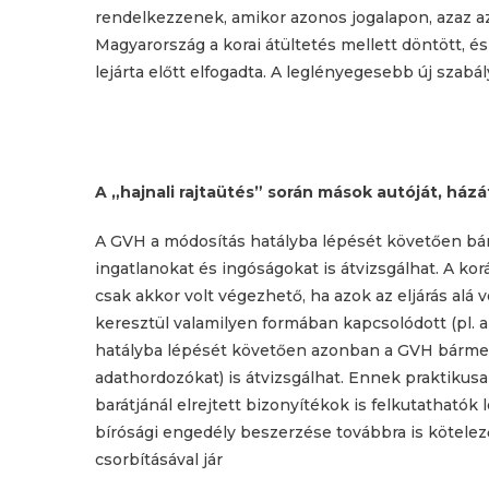
rendelkezzenek, amikor azonos jogalapon, azaz az
Magyarország a korai átültetés mellett döntött, é
lejárta előtt elfogadta. A leglényegesebb új szabál
A „hajnali rajtaütés” során mások autóját, házá
A GVH a módosítás hatályba lépését követően bárm
ingatlanokat és ingóságokat is átvizsgálhat. A ko
csak akkor volt végezhető, ha azok az eljárás alá
keresztül valamilyen formában kapcsolódott (pl. a
hatályba lépését követően azonban a GVH bármel
adathordozókat) is átvizsgálhat. Ennek praktikusan
barátjánál elrejtett bizonyítékok is felkutathatók
bírósági engedély beszerzése továbbra is kötelez
csorbításával jár