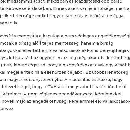
ékok megsemmisítését, miközben az igazgatóság épp belső
feltérképezése érdekében. Ennek azért van jelentősége, mert a
kertelensége mellett egyébiránt súlyos eljárási bírsággal
sában is.
módosítás megnyitja a kapukat a nem végleges engedékenység
csak a bírság alóli teljes mentesség, hanem a bírság
ályokkal ellentétben, a vállalkozások akkor is benyújthatják
lyszíni kutatást az ügyben. Azaz cég még akkor is dönthet eg
t (mely lehetőséget ad, hogy a bizonyítékokat csak egy később
ai megjelentek nála ellenőrzés céljából. Ez utóbbi lehetőség
a a magyar Versenytörvénybe. A módosítás tisztázza, hogy
kötelezettséget, hogy a GVH által megszabott határidőn belül
zíti kérelmét. A nem végleges engedékenységi kérelmekkel
g növeli majd az engedékenységi kérelemmel élő vállalkozáso
ményez.