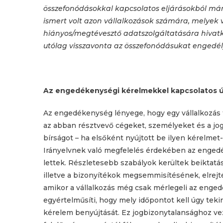
összefonódásokkal kapcsolatos eljárásokból má
ismert volt azon vállalkozások számára, melye
hiányos/megtévesztő adatszolgáltatására hivat
utólag visszavonta az összefonódásukat engedél
Az engedékenységi kérelmekkel kapcsolatos ú
Az engedékenység lényege, hogy egy vállalkozás fel
az abban résztvevő cégeket, személyeket és a jog
bírságot – ha elsőként nyújtott be ilyen kérelme
Irányelvnek való megfelelés érdekében az engedé
lettek. Részletesebb szabályok kerültek beiktatá
illetve a bizonyítékok megsemmisítésének, elrejt
amikor a vállalkozás még csak mérlegeli az eng
egyértelműsíti, hogy mely időpontot kell úgy teki
kérelem benyújtását. Ez jogbizonytalansághoz vez