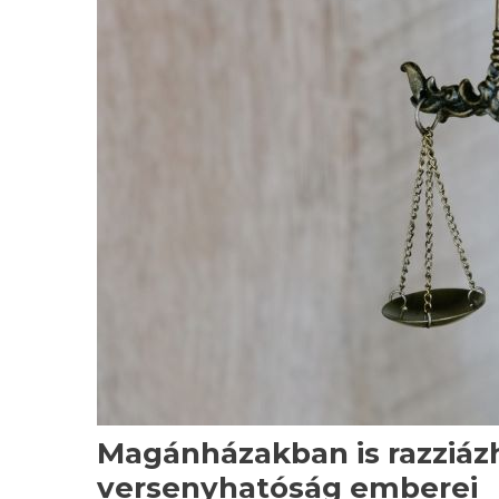
Magánházakban is razziázh
versenyhatóság emberei