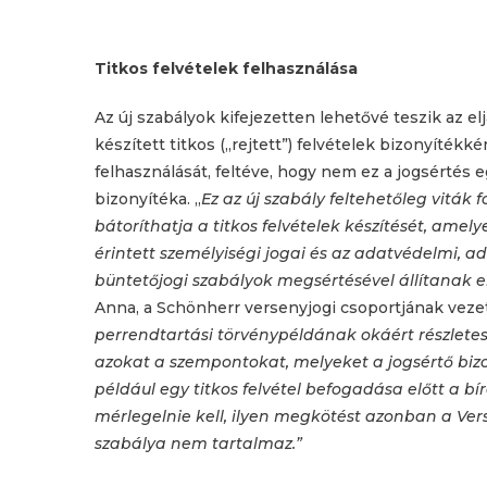
Titkos felvételek felhasználása
Az új szabályok kifejezetten lehetővé teszik az elj
készített titkos („rejtett”) felvételek bizonyítékk
felhasználását, feltéve, hogy nem ez a jogsértés 
bizonyítéka. „
Ez az új szabály feltehetőleg viták f
bátoríthatja a titkos felvételek készítését, amel
érintett személyiségi jogai és az adatvédelmi, a
büntetőjogi szabályok megsértésével állítanak 
Anna, a Schönherr versenyjogi csoportjának vezet
perrendtartási törvénypéldának okáért részlete
azokat a szempontokat, melyeket a jogsértő bizo
például egy titkos felvétel befogadása előtt a b
mérlegelnie kell, ilyen megkötést azonban a Ver
szabálya nem tartalmaz.”