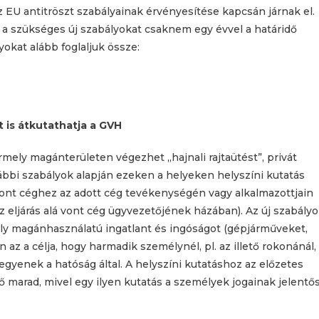
 EU antitröszt szabályainak érvényesítése kapcsán járnak el.
s a szükséges új szabályokat csaknem egy évvel a határidő
yokat alább foglaljuk össze:
t is átkutathatja a GVH
ely magánterületen végezhet „hajnali rajtaütést”, privát
rábbi szabályok alapján ezeken a helyeken helyszíni kutatás
 vont céghez az adott cég tevékenységén vagy alkalmazottjain
z eljárás alá vont cég ügyvezetőjének házában). Az új szabály
y magánhasználatú ingatlant és ingóságot (gépjárműveket,
 az a célja, hogy harmadik személynél, pl. az illető rokonánál,
 legyenek a hatóság által. A helyszíni kutatáshoz az előzetes
ő marad, mivel egy ilyen kutatás a személyek jogainak jelentő