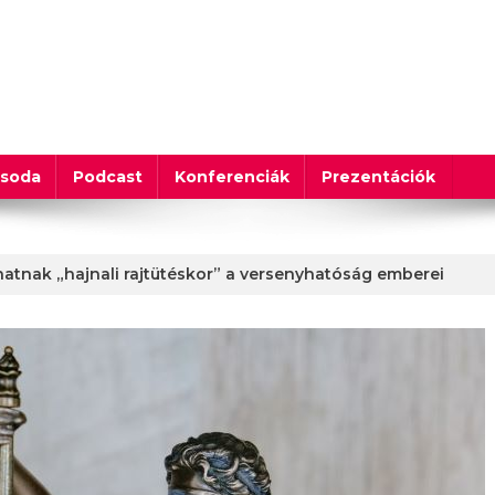
csoda
Podcast
Konferenciák
Prezentációk
atnak „hajnali rajtütéskor” a versenyhatóság emberei