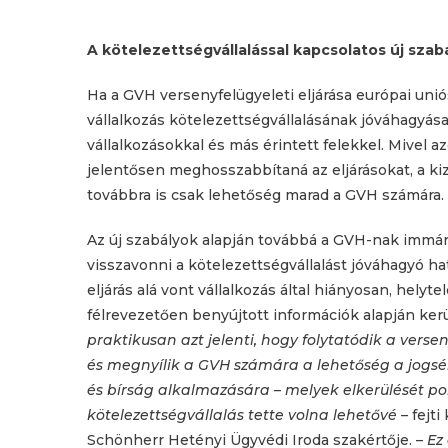
A kötelezettségvállalással kapcsolatos új szab
Ha a GVH versenyfelügyeleti eljárása európai uniós 
vállalkozás kötelezettségvállalásának jóváhagyása
vállalkozásokkal és más érintett felekkel. Mivel a
jelentősen meghosszabbítaná az eljárásokat, a kiz
továbbra is csak lehetőség marad a GVH számára.
Az új szabályok alapján továbbá a GVH-nak immár
visszavonni a kötelezettségvállalást jóváhagyó hat
eljárás alá vont vállalkozás által hiányosan, helyte
félrevezetően benyújtott információk alapján kerül
praktikusan azt jelenti, hogy folytatódik a versen
és megnyílik a GVH számára a lehetőség a jogs
és bírság alkalmazására – melyek elkerülését po
kötelezettségvállalás tette volna lehetővé
– fejti
Schönherr Hetényi Ügyvédi Iroda szakértője. –
Ez