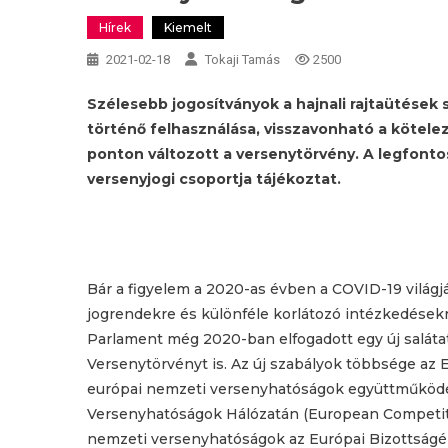
Hírek
Kiemelt
2021-02-18
Tokaji Tamás
2500
Szélesebb jogosítványok a hajnali rajtaütések s
történő felhasználása, visszavonható a kötelez
ponton változott a versenytörvény. A legfonto
versenyjogi csoportja tájékoztat.
Bár a figyelem a 2020-as évben a COVID-19 világ
jogrendekre és különféle korlátozó intézkedésekre
Parlament még 2020-ban elfogadott egy új saláta
Versenytörvényt is. Az új szabályok többsége az E
európai nemzeti versenyhatóságok együttműködé
Versenyhatóságok Hálózatán (European Competitio
nemzeti versenyhatóságok az Európai Bizottságé