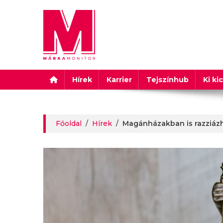
Márkamonitor
Hírek
Karrier
Tejszínhub
Ki ki
Főoldal
/
Hírek
/
Magánházakban is razziázh