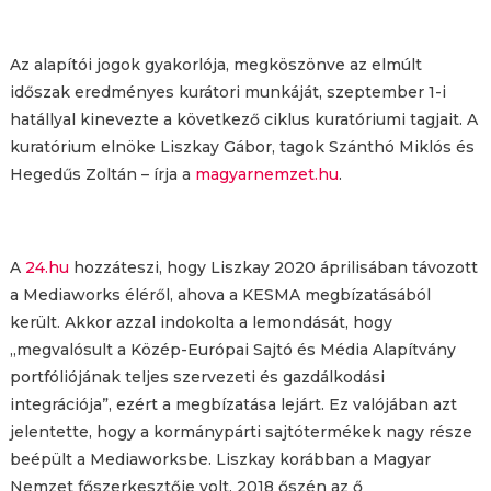
Az alapítói jogok gyakorlója, megköszönve az elmúlt
időszak eredményes kurátori munkáját, szeptember 1-i
hatállyal kinevezte a következő ciklus kuratóriumi tagjait. A
kuratórium elnöke Liszkay Gábor, tagok Szánthó Miklós és
Hegedűs Zoltán – írja a
magyarnemzet.hu
.
A
24.hu
hozzáteszi, hogy Liszkay 2020 áprilisában távozott
a Mediaworks éléről, ahova a KESMA megbízatásából
került. Akkor azzal indokolta a lemondását, hogy
„megvalósult a Közép-Európai Sajtó és Média Alapítvány
portfóliójának teljes szervezeti és gazdálkodási
integrációja”, ezért a megbízatása lejárt. Ez valójában azt
jelentette, hogy a kormánypárti sajtótermékek nagy része
beépült a Mediaworksbe. Liszkay korábban a Magyar
Nemzet főszerkesztője volt, 2018 őszén az ő