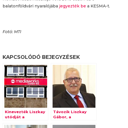
balatonföldvári nyaralójába
jegyezték be
a KESMA-t.
Fotó: MTI
KAPCSOLÓDÓ BEJEGYZÉSEK
Kinevezték Liszkay
Távozik Liszkay
utódját a
Gábor, a
Mediaworks élén
Mediaworks elnök-
vezérigazgatója