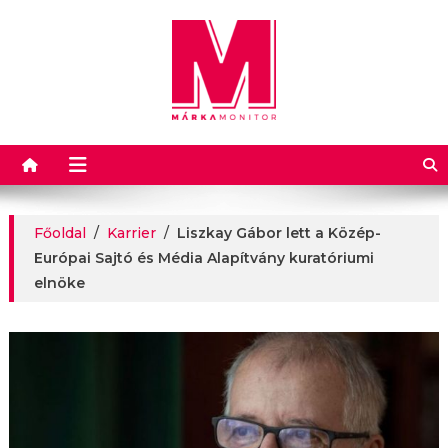
Márkamonitor
Főoldal
/
Karrier
/
Liszkay Gábor lett a Közép-
Európai Sajtó és Média Alapítvány kuratóriumi
elnöke