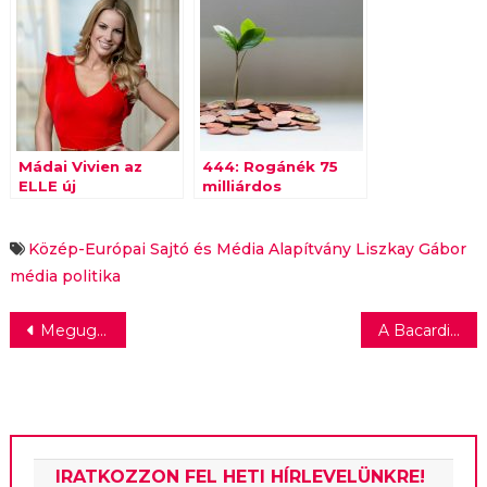
Mádai Vivien az
444: Rogánék 75
ELLE új
milliárdos
főszerkesztője
kommunikációs
keretmegállapodást
kötöttek a Balásy
Közép-Európai Sajtó és Média Alapítvány
Liszkay Gábor
Gyula-féle
média
politika
cégcsoporttal
Bejegyzés
Megugrott a szépségápolási és háztartási cikkek webes értékesítése
A Bacardi-Martini termékek kizárólagos hazai forgalmazója lett a Coca-Cola HBC Magyarország
navigáció
IRATKOZZON FEL HETI HÍRLEVELÜNKRE!