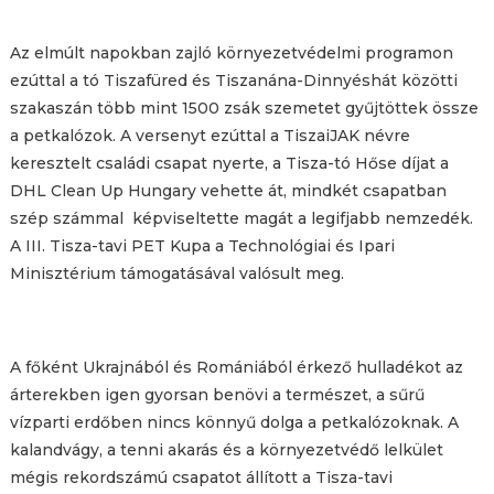
Az elmúlt napokban zajló környezetvédelmi programon
ezúttal a tó Tiszafüred és Tiszanána-Dinnyéshát közötti
szakaszán több mint 1500 zsák szemetet gyűjtöttek össze
a petkalózok. A versenyt ezúttal a TiszaiJAK névre
keresztelt családi csapat nyerte, a Tisza-tó Hőse díjat a
DHL Clean Up Hungary vehette át, mindkét csapatban
szép számmal képviseltette magát a legifjabb nemzedék.
A III. Tisza-tavi PET Kupa a Technológiai és Ipari
Minisztérium támogatásával valósult meg.
A főként Ukrajnából és Romániából érkező hulladékot az
árterekben igen gyorsan benövi a természet, a sűrű
vízparti erdőben nincs könnyű dolga a petkalózoknak. A
kalandvágy, a tenni akarás és a környezetvédő lelkület
mégis rekordszámú csapatot állított a Tisza-tavi