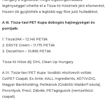
legénységgel vihette el a Tisza-tó Hősének járó elismerést,
hiszen ők gyűjtötték a legtöbb egy főre jutó hulladékot.
A III. Tisza-tavi PET Kupa dobogós hajóegységei és
pontjaik:
1. TiszaiJAK – 12.145 PETák
2. ERSTE Green – 11.175 PETák
3. Decathlon – 10.895 PETák
Tisza-tó Hőse díj: DHL Clean Up Hungary
A III. Tisza-tavi PET Kupa további résztvevői voltak:
CsiPET Csapat, Ex Ante, KALL Ingredients, KÖTIVIZIG,
Magyar Bankholding, Pelikánok (Gödöllői Waldorf Iskola),
Porontyok, Prezi, Zábrák, PETagógusok (nemzetközi
csapat).