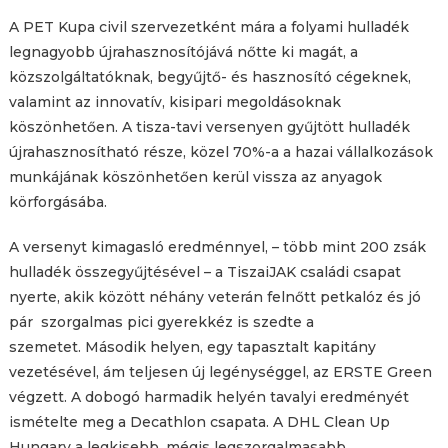
A PET Kupa civil szervezetként mára a folyami hulladék
legnagyobb újrahasznosítójává nőtte ki magát, a
közszolgáltatóknak, begyűjtő- és hasznosító cégeknek,
valamint az innovatív, kisipari megoldásoknak
köszönhetően. A tisza-tavi versenyen gyűjtött hulladék
újrahasznosítható része, közel 70%-a a hazai vállalkozások
munkájának köszönhetően kerül vissza az anyagok
körforgásába.
A versenyt kimagasló eredménnyel, – több mint 200 zsák
hulladék összegyűjtésével – a TiszaiJAK családi csapat
nyerte, akik között néhány veterán felnőtt petkalóz és jó
pár szorgalmas pici gyerekkéz is szedte a
szemetet. Második helyen, egy tapasztalt kapitány
vezetésével, ám teljesen új legénységgel, az ERSTE Green
végzett. A dobogó harmadik helyén tavalyi eredményét
ismételte meg a Decathlon csapata. A DHL Clean Up
Hungary a legkisebb, mégis legszorgalmasabb