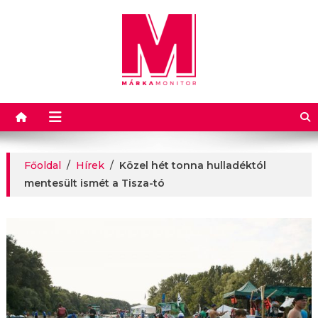
Márkamonitor
Főoldal
/
Hírek
/
Közel hét tonna hulladéktól
mentesült ismét a Tisza-tó