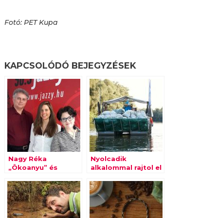
Fotó: PET Kupa
KAPCSOLÓDÓ BEJEGYZÉSEK
Nagy Réka
Nyolcadik
„Ökoanyu” és
alkalommal rajtol el
Hittner Krisztina a
a Tiszai PET Kupa
Márkamonitor ma
esti műsorában