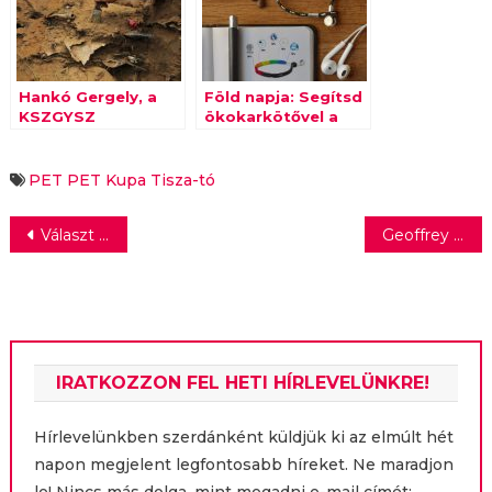
Hankó Gergely, a
Föld napja: Segítsd
KSZGYSZ
ökokarkötővel a
ügyvezető
hazai
igazgatója a
környezetvédelmet!
Márkamonitor
PET
PET Kupa
Tisza-tó
rádióműsorban
Bejegyzés
Választ adni a jövő kihívásaira
Geoffrey Rush Kristályglóbuszt kap életművéért Karlovy Varyban
navigáció
IRATKOZZON FEL HETI HÍRLEVELÜNKRE!
Hírlevelünkben szerdánként küldjük ki az elmúlt hét
napon megjelent legfontosabb híreket. Ne maradjon
le! Nincs más dolga, mint megadni e-mail címét: