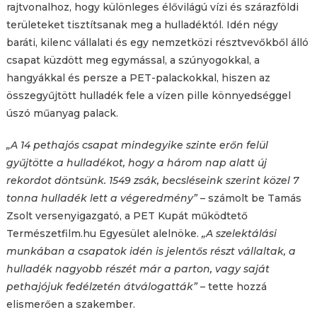
rajtvonalhoz, hogy különleges élővilágú vízi és szárazföldi
területeket tisztítsanak meg a hulladéktól. Idén négy
baráti, kilenc vállalati és egy nemzetközi résztvevőkből álló
csapat küzdött meg egymással, a szúnyogokkal, a
hangyákkal és persze a PET-palackokkal, hiszen az
összegyűjtött hulladék fele a vízen pille könnyedséggel
úszó műanyag palack.
„A 14 pethajós csapat mindegyike szinte erőn felül
gyűjtötte a hulladékot, hogy a három nap alatt új
rekordot döntsünk. 1549 zsák, becsléseink szerint közel 7
tonna hulladék lett a végeredmény”
– számolt be Tamás
Zsolt versenyigazgató, a PET Kupát működtető
Természetfilm.hu Egyesület alelnöke.
„A szelektálási
munkában a csapatok idén is jelentős részt vállaltak, a
hulladék nagyobb részét már a parton, vagy saját
pethajójuk fedélzetén átválogatták”
– tette hozzá
elismerően a szakember.