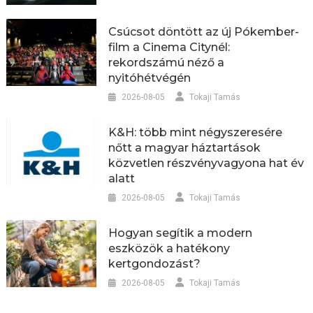
Csúcsot döntött az új Pókember-
film a Cinema Citynél:
rekordszámú néző a
nyitóhétvégén
2026-08-05
Tokaji Tamás
K&H: több mint négyszeresére
nőtt a magyar háztartások
közvetlen részvényvagyona hat év
alatt
2026-08-05
Tokaji Tamás
Hogyan segítik a modern
eszközök a hatékony
kertgondozást?
2026-08-05
Tokaji Tamás