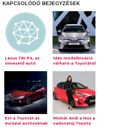
KAPCSOLÓDÓ BEJEGYZÉSEK
Lexus TRI-P4, az
Idén modellinvázió
önvezető autó
várható a Toyotától
Ezt a Toyotát az
Molnár Andi a lesz a
európai autósoknak
vadonatúj Toyota