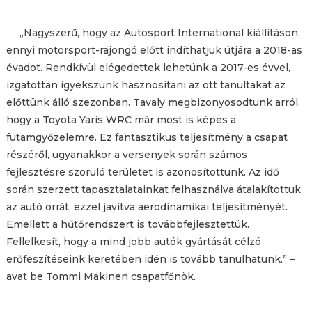
„Nagyszerű, hogy az Autosport International kiállításon,
ennyi motorsport-rajongó előtt indíthatjuk útjára a 2018-as
évadot. Rendkívül elégedettek lehetünk a 2017-es évvel,
izgatottan igyekszünk hasznosítani az ott tanultakat az
előttünk álló szezonban. Tavaly megbizonyosodtunk arról,
hogy a Toyota Yaris WRC már most is képes a
futamgyőzelemre. Ez fantasztikus teljesítmény a csapat
részéről, ugyanakkor a versenyek során számos
fejlesztésre szoruló területet is azonosítottunk. Az idő
során szerzett tapasztalatainkat felhasználva átalakítottuk
az autó orrát, ezzel javítva aerodinamikai teljesítményét.
Emellett a hűtőrendszert is továbbfejlesztettük.
Fellelkesít, hogy a mind jobb autók gyártását célzó
erőfeszítéseink keretében idén is tovább tanulhatunk.” –
avat be Tommi Mäkinen csapatfőnök.