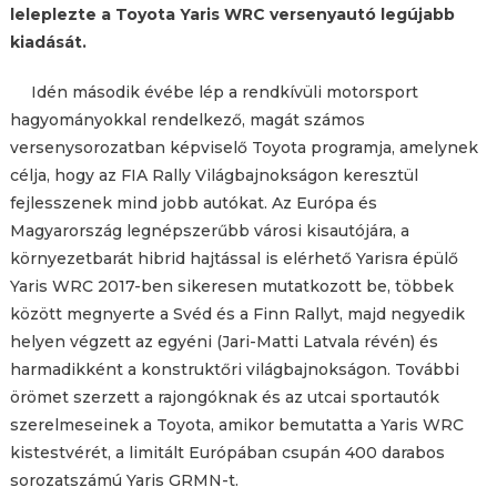
leleplezte a Toyota Yaris WRC versenyautó legújabb
kiadását.
Idén második évébe lép a rendkívüli motorsport
hagyományokkal rendelkező, magát számos
versenysorozatban képviselő Toyota programja, amelynek
célja, hogy az FIA Rally Világbajnokságon keresztül
fejlesszenek mind jobb autókat. Az Európa és
Magyarország legnépszerűbb városi kisautójára, a
környezetbarát hibrid hajtással is elérhető Yarisra épülő
Yaris WRC 2017-ben sikeresen mutatkozott be, többek
között megnyerte a Svéd és a Finn Rallyt, majd negyedik
helyen végzett az egyéni (Jari-Matti Latvala révén) és
harmadikként a konstruktőri világbajnokságon. További
örömet szerzett a rajongóknak és az utcai sportautók
szerelmeseinek a Toyota, amikor bemutatta a Yaris WRC
kistestvérét, a limitált Európában csupán 400 darabos
sorozatszámú Yaris GRMN-t.