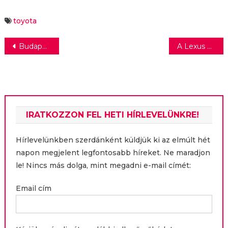
szánták
Yaris
márkanagykövete
toyota
Bejegyzés
Budapest Airport: egymillió plusz ülőhely 2018 nyarától
A Lexus bemutatja a jövő crossoverét
navigáció
IRATKOZZON FEL HETI HÍRLEVELÜNKRE!
Hírlevelünkben szerdánként küldjük ki az elmúlt hét
napon megjelent legfontosabb híreket. Ne maradjon
le! Nincs más dolga, mint megadni e-mail címét:
Email cím