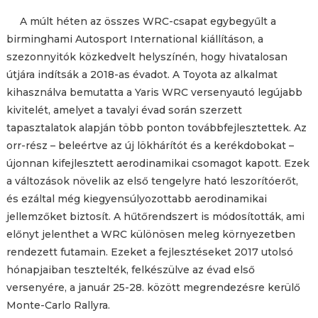
A múlt héten az összes WRC-csapat egybegyűlt a
birminghami Autosport International kiállításon, a
szezonnyitók közkedvelt helyszínén, hogy hivatalosan
útjára indítsák a 2018-as évadot. A Toyota az alkalmat
kihasználva bemutatta a Yaris WRC versenyautó legújabb
kivitelét, amelyet a tavalyi évad során szerzett
tapasztalatok alapján több ponton továbbfejlesztettek. Az
orr-rész – beleértve az új lökhárítót és a kerékdobokat –
újonnan kifejlesztett aerodinamikai csomagot kapott. Ezek
a változások növelik az első tengelyre ható leszorítóerőt,
és ezáltal még kiegyensúlyozottabb aerodinamikai
jellemzőket biztosít. A hűtőrendszert is módosították, ami
előnyt jelenthet a WRC különösen meleg környezetben
rendezett futamain. Ezeket a fejlesztéseket 2017 utolsó
hónapjaiban tesztelték, felkészülve az évad első
versenyére, a január 25-28. között megrendezésre kerülő
Monte-Carlo Rallyra.