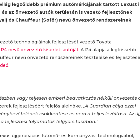
 világ legzöldebb prémium autómárkájának tartott Lexust i
a és az önvezető autók területén is vezető fejlesztőnek
yal) és Chauffeur (Sofőr) nevű önvezető rendszereinek
vezető technológiáinak fejlesztését vezető Toyota
P4 nevű önvezető kísérleti autóját
. A P4 alapja a legfrissebb
auffeur nevű önvezető rendszereinek tesztelése és fejlesztés
ideó
.
y részben vagy teljesen emberi beavatkozás nélküli önvezetés 
erek fejlesztéséért felelős alelnöke.
„A Guardian célja ezzel
énybevételének csökkentése és nem a teljes leváltása. Az új
a fejlesztési folyamatok felgyorsításában.”
Lexus újgenerációs futómű- és kormányzási technológiáiból,