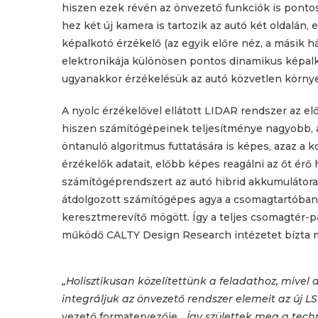
hiszen ezek révén az önvezető funkciók is pontos
hez két új kamera is tartozik az autó két oldalán,
képalkotó érzékelő (az egyik előre néz, a másik há
elektronikája különösen pontos dinamikus képalko
ugyanakkor érzékelésük az autó közvetlen körny
A nyolc érzékelővel ellátott LIDAR rendszer az elő
hiszen számítógépeinek teljesítménye nagyobb
öntanuló algoritmus futtatására is képes, azaz a 
érzékelők adatait, előbb képes reagálni az őt érő h
számítógéprendszert az autó hibrid akkumulátora t
átdolgozott számítógépes agya a csomagtartóban 
keresztmerevítő mögött. Így a teljes csomagtér-
működő CALTY Design Research intézetet bízta m
„Holisztikusan közelítettünk a feladathoz, mivel
integráljuk az önvezető rendszer elemeit az új LS
vezető formatervezője.
„Így születtek meg a techn