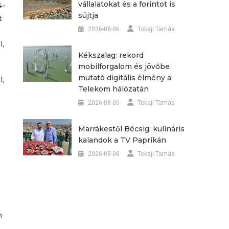
vállalatokat és a forintot is
4-
sújtja
t
2026-08-06
Tokaji Tamás
l,
Kékszalag: rekord
mobilforgalom és jövőbe
mutató digitális élmény a
l,
Telekom hálózatán
2026-08-06
Tokaji Tamás
Marrákestől Bécsig: kulináris
kalandok a TV Paprikán
2026-08-06
Tokaji Tamás
h