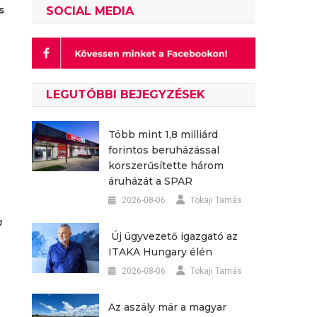
s
SOCIAL MEDIA
LEGUTÓBBI BEJEGYZÉSEK
e
Több mint 1,8 milliárd
forintos beruházással
korszerűsítette három
áruházát a SPAR
2026-08-06
Tokaji Tamás
a
Új ügyvezető igazgató az
ITAKA Hungary élén
,
2026-08-06
Tokaji Tamás
Az aszály már a magyar