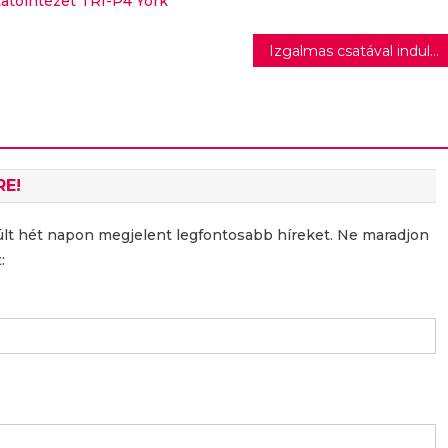
atóintézet
TRI-P4
York
Izgalmas csatával indult a Rally Világbajnokság évada
RE!
últ hét napon megjelent legfontosabb híreket. Ne maradjon
: