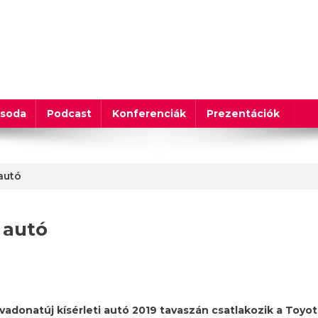
csoda
Podcast
Konferenciák
Prezentációk
autó
 autó
 vadonatúj kísérleti autó 2019 tavaszán csatlakozik a Toyo