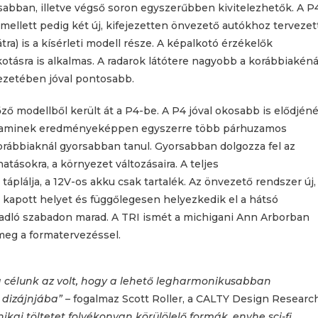
abban, illetve végső soron egyszerűbben kivitelezhetők. A P
 emellett pedig két új, kifejezetten önvezető autókhoz tervezet
tra) is a kísérleti modell része. A képalkotó érzékelők
tásra is alkalmas. A radarok látótere nagyobb a korábbiakéná
ezetében jóval pontosabb.
ző modellből került át a P4-be. A P4 jóval okosabb is elődjéné
, aminek eredményeképpen egyszerre több párhuzamos
korábbiaknál gyorsabban tanul. Gyorsabban dolgozza fel az
atásokra, a környezet változásaira. A teljes
áplálja, a 12V-os akku csak tartalék. Az önvezető rendszer új,
kapott helyet és függőlegesen helyezkedik el a hátsó
padló szabadon marad. A TRI ismét a michigani Ann Arborban
eg a formatervezéssel.
 a célunk az volt, hogy a lehető legharmonikusabban
 dizájnjába”
– fogalmaz Scott Roller, a CALTY Design Researc
ikai töltetet folyékonyan körülölelő formák, enyhe sci-fi