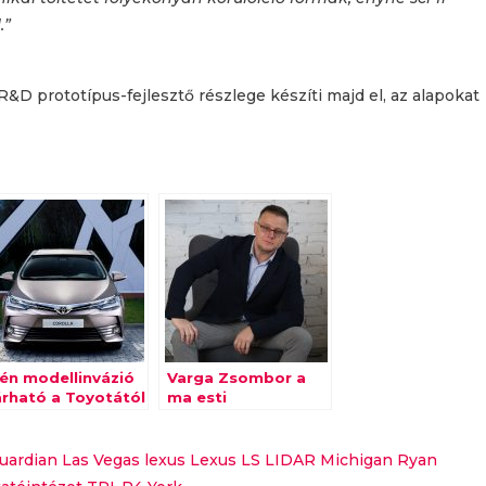
.”
 prototípus-fejlesztő részlege készíti majd el, az alapokat
dén modellinvázió
Varga Zsombor a
árható a Toyotától
ma esti
Márkamonitor
rádióműsorban
uardian
Las Vegas
lexus
Lexus LS
LIDAR
Michigan
Ryan