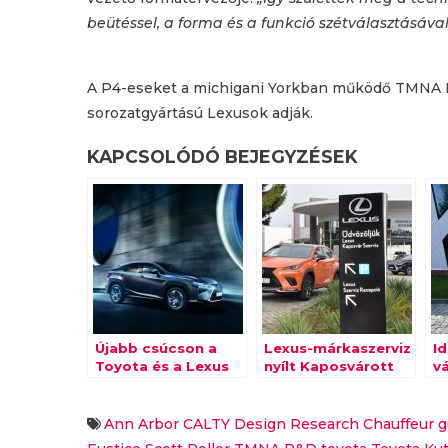
beütéssel, a forma és a funkció szétválasztásával
A P4-eseket a michigani Yorkban működő TMNA R&D
sorozatgyártású Lexusok adják.
KAPCSOLÓDÓ BEJEGYZÉSEK
Újabb csúcson a
Lexus-márkaszerviz
I
Toyota és a Lexus
nyílt Kaposvárott
v
Ann Arbor
CALTY Design Research
Chauffeur
g