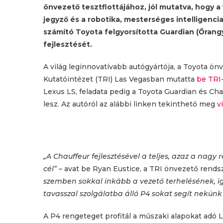
önvezető tesztflottájához, jól mutatva, hogy a
jegyző és a robotika, mesterséges intelligenci
számító Toyota felgyorsította Guardian (Őrang
fejlesztését.
A világ leginnovatívabb autógyártója, a Toyota ön
Kutatóintézet (TRI) Las Vegasban mutatta
be TRI-
Lexus LS, feladata pedig a Toyota Guardian és Ch
lesz. Az autóról az alábbi linken tekinthető meg
v
„A Chauffeur fejlesztésével a teljes, azaz a nag
cél”
– avat be Ryan Eustice, a TRI önvezető rendsz
szemben sokkal inkább a vezető terhelésének, ig
tavasszal szolgálatba álló P4 sokat segít nekünk 
A P4 rengeteget profitál a műszaki alapokat adó 