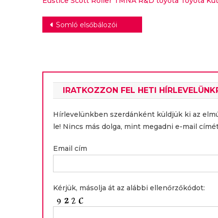
Eustice
Scott Roller
TMNA R&D
toyota
Toyota Kut
Bejegyzés
Somló elsőbálozói
navigáció
IRATKOZZON FEL HETI HÍRLEVELÜNK
Hírlevelünkben szerdánként küldjük ki az elm
le! Nincs más dolga, mint megadni e-mail címét
Email cím
Kérjük, másolja át az alábbi ellenőrzőkódot: