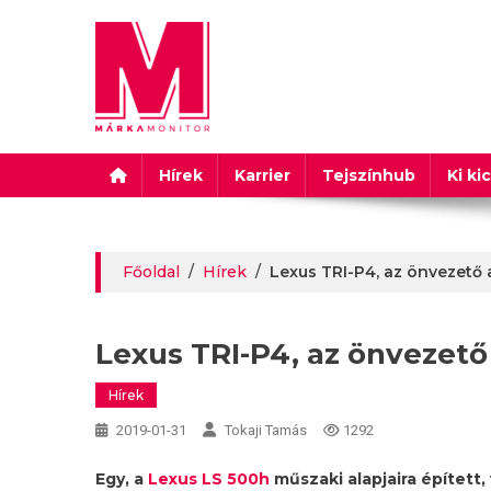
Márkamonitor
Hírek
Karrier
Tejszínhub
Ki ki
Főoldal
/
Hírek
/
Lexus TRI-P4, az önvezető 
Lexus TRI-P4, az önvezető
Hírek
2019-01-31
Tokaji Tamás
1292
Egy, a
Lexus LS 500h
műszaki alapjaira épített,