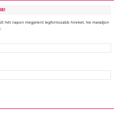
RE!
últ hét napon megjelent legfontosabb híreket. Ne maradjon
: