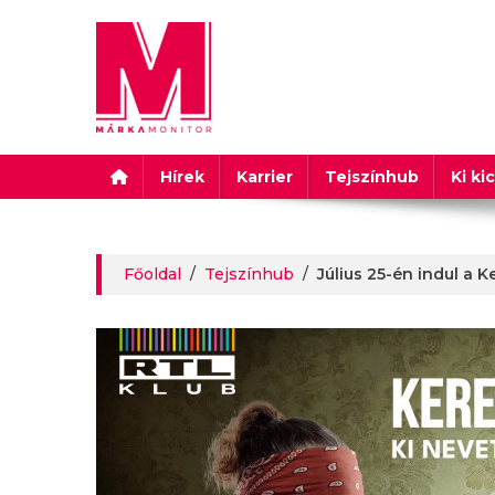
Márkamonitor
Hírek
Karrier
Tejszínhub
Ki ki
Főoldal
/
Tejszínhub
/
Július 25-én indul a