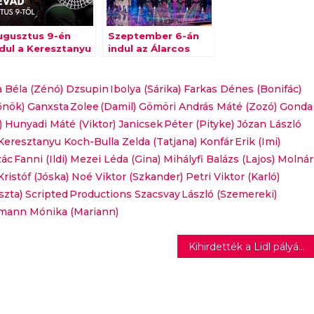
ugusztus 9-én
Szeptember 6-án
ndul a Keresztanyu
indul az Álarcos
ásodik évada
énekes második
évada
 Béla (Zénó)
Dzsupin Ibolya (Sárika)
Farkas Dénes (Bonifác)
őnök)
Ganxsta Zolee (Damil)
Gömöri András Máté (Zozó)
Gonda
)
Hunyadi Máté (Viktor)
Janicsek Péter (Pityke)
Józan László
Keresztanyu
Koch-Bulla Zelda (Tatjana)
Konfár Erik (Imi)
ác Fanni (Ildi)
Mezei Léda (Gina)
Mihályfi Balázs (Lajos)
Molnár
istóf (Jóska)
Noé Viktor (Szkander)
Petri Viktor (Karló)
szta)
Scripted Productions
Szacsvay László (Szemereki)
lmann Mónika (Mariann)
Kihirdették a Lidl pályázatának nyerteseit – kiderült, hogy kik a legügyesebb Élelmiszerhősök