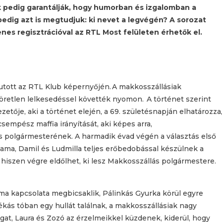
 pedig garantálják, hogy humorban és izgalomban a
dig azt is megtudjuk: ki nevet a legvégén? A sorozat
enes regisztrációval az RTL Most felületen érhetők el.
futott az RTL Klub képernyőjén. A makkosszállásiak
öretlen lelkesedéssel követték nyomon. A történet szerint
tője, aki a történet elején, a 69. születésnapján elhatározza
sempész maffia irányítását, aki képes arra,
s polgármesterének. A harmadik évad végén a választás első
ama, Damil és Ludmilla teljes erőbedobással készülnek a
, hiszen végre eldőlhet, ki lesz Makkosszállás polgármestere.
a kapcsolata megbicsaklik, Pálinkás Gyurka körül egyre
s tóban egy hullát találnak, a makkosszállásiak nagy
ogat, Laura és Zozó az érzelmeikkel küzdenek, kiderül, hogy