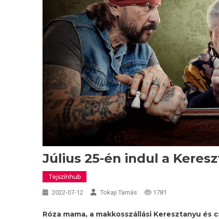
Július 25-én indul a Kere
Tejszínhub
2022-07-12
Tokaji Tamás
1781
Róza mama, a makkosszállási Keresztanyu és cs