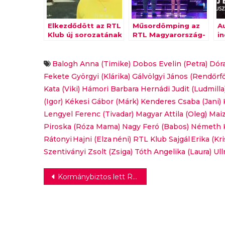
Elkezdődött az RTL
Műsordömping az
A
Klub új sorozatának
RTL Magyarország-
i
forgatása
csatornákon
m
Balogh Anna (Timike)
Dobos Evelin (Petra)
Dóra
Fekete Györgyi (Klárika)
Gálvölgyi János (Rendőrf
Kata (Viki)
Hámori Barbara
Hernádi Judit (Ludmilla
(Igor)
Kékesi Gábor (Márk)
Kenderes Csaba (Jani)
Lengyel Ferenc (Tivadar)
Magyar Attila (Oleg)
Maiz
Piroska (Róza Mama)
Nagy Feró (Babos)
Németh Kr
Rátonyi Hajni (Elza néni)
RTL Klub
Sajgál Erika (Kri
Szentiványi Zsolt (Zsiga)
Tóth Angelika (Laura)
Ul
Bejegyzés
Kormánybiztos lett Rókusfalvy Pál
navigáció