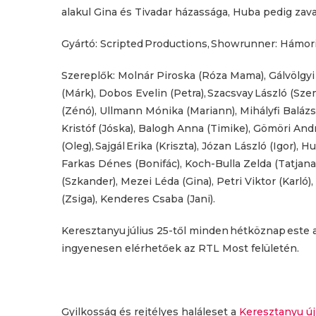
alakul Gina és Tivadar házassága, Huba pedig zav
Gyártó: Scripted Productions, Showrunner: Hámori
Szereplők: Molnár Piroska (Róza Mama), Gálvölgyi
(Márk), Dobos Evelin (Petra), Szacsvay László (Szem
(Zénó), Ullmann Mónika (Mariann), Mihályfi Balázs 
Kristóf (Jóska), Balogh Anna (Timike), Gömöri Andr
(Oleg), Sajgál Erika (Kriszta), Józan László (Igor),
Farkas Dénes (Bonifác), Koch-Bulla Zelda (Tatjana),
(Szkander), Mezei Léda (Gina), Petri Viktor (Karló),
(Zsiga), Kenderes Csaba (Jani).
Keresztanyu július 25-től minden hétköznap este 
ingyenesen elérhetőek az RTL Most felületén.
Gyilkosság és rejtélyes haláleset a
Keresztanyu ú