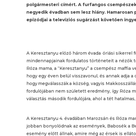
polgármesteri címért. A furfangos csempészek
negyedik évadban sem lesz hiány. Hamarosan pe
epizódjai a televíziós sugárzást követően ingy
A Keresztanyu előző három évada óriási sikerrel 
mindennapjainak fordulatos történeteit a nézők t
Róza mama, a “Keresztanyu” a csempész maffia veze
hogy egy éven belül visszavonul, és annak adja a c
hogy megválasszák a község, vagyis Makkosszállá
fordulójában nem született eredmény, így Róza m
választás második fordulójára, ahol a tét hatalmas
A Keresztanyu 4. évadában Marozsán és Róza mam
jobban bonyolódnak az események, Babosék a Béká
esemény előtt állnak, amire még az érsek is ellát