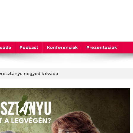
csoda
Podcast
Konferenciák
Prezentációk
 Keresztanyu negyedik évada