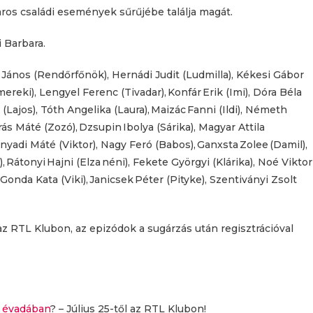
aros családi események sűrűjébe találja magát.
 Barbara.
 János (Rendőrfőnök), Hernádi Judit (Ludmilla), Kékesi Gábor
ereki), Lengyel Ferenc (Tivadar), Konfár Erik (Imi), Dóra Béla
(Lajos), Tóth Angelika (Laura), Maizác Fanni (Ildi), Németh
ás Máté (Zozó), Dzsupin Ibolya (Sárika), Magyar Attila
 Hunyadi Máté (Viktor), Nagy Feró (Babos), Ganxsta Zolee (Damil),
 Rátonyi Hajni (Elza néni), Fekete Györgyi (Klárika), Noé Viktor
 Gonda Kata (Viki), Janicsek Péter (Pityke), Szentiványi Zsolt
az RTL Klubon, az epizódok a sugárzás után regisztrációval
j évadában
? – Július 25-től az RTL Klubon!