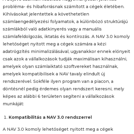
probléma- és hibaforrásnak számított a cégek életében.
Kihívásokat jelentettek a követhetetlen
számlaengedélyezési folyamatok, a különböző struktúrájú
számlákból való adatkinyerés vagy a manuális
számlafeldolgozás, iktatás és kontírozás. A NAV 3.0 komoly
lehetőséget nyitott meg a cégek számára a kézi
adatrögzítés minimalizálásával, ugyanakkor ennek előnyeit
csak azok a vállalkozások tudják maximálisan kihasználni,
amelyek olyan számlaiktató szoftvereket használnak,
amelyek kompatibilisek a NAV tavaly elindult új
rendszerével. Sokféle ilyen program van a piacon, a
döntésnél pedig érdemes olyan rendszert keresni, mely
képes az alábbi 6 területen segíteni a vállalkozások
munkáját:
Kompatibilitás a NAV 3.0 rendszerrel
A NAV 3.0 komoly lehetőséget nyitott meg a cégek