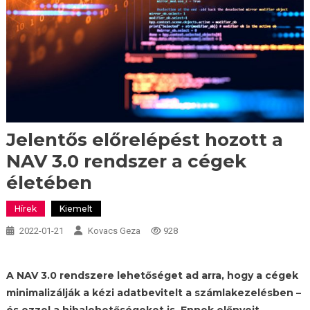
Jelentős előrelépést hozott a
NAV 3.0 rendszer a cégek
életében
Hírek
Kiemelt
2022-01-21
Kovacs Geza
928
A NAV 3.0 rendszere lehetőséget ad arra, hogy a cégek
minimalizálják a kézi adatbevitelt a számlakezelésben –
és ezzel a hibalehetőségeket is. Ennek előnyeit