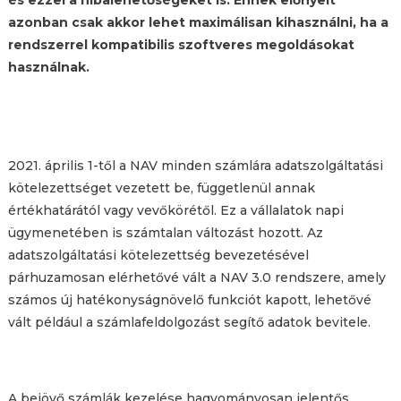
azonban csak akkor lehet maximálisan kihasználni, ha a
rendszerrel kompatibilis szoftveres megoldásokat
használnak.
2021. április 1-től a NAV minden számlára adatszolgáltatási
kötelezettséget vezetett be, függetlenül annak
értékhatárától vagy vevőkörétől. Ez a vállalatok napi
ügymenetében is számtalan változást hozott. Az
adatszolgáltatási kötelezettség bevezetésével
párhuzamosan elérhetővé vált a NAV 3.0 rendszere, amely
számos új hatékonyságnövelő funkciót kapott, lehetővé
vált például a számlafeldolgozást segítő adatok bevitele.
A bejövő számlák kezelése hagyományosan jelentős