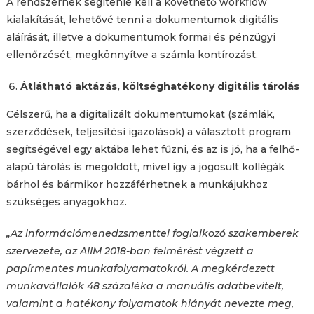
A rendszernek segítenie kell a követhető workflow
kialakítását, lehetővé tenni a dokumentumok digitális
aláírását, illetve a dokumentumok formai és pénzügyi
ellenőrzését, megkönnyítve a számla kontírozást.
Átlátható aktázás, költséghatékony digitális tárolás
Célszerű, ha a digitalizált dokumentumokat (számlák,
szerződések, teljesítési igazolások) a választott program
segítségével egy aktába lehet fűzni, és az is jó, ha a felhő-
alapú tárolás is megoldott, mivel így a jogosult kollégák
bárhol és bármikor hozzáférhetnek a munkájukhoz
szükséges anyagokhoz.
„Az információmenedzsmenttel foglalkozó szakemberek
szervezete, az AIIM 2018-ban felmérést végzett a
papírmentes munkafolyamatokról. A megkérdezett
munkavállalók 48 százaléka a manuális adatbevitelt,
valamint a hatékony folyamatok hiányát nevezte meg,