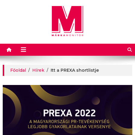
Márkamonitor
Főoldal
/
Hírek
/
Itt a PREXA shortlistje