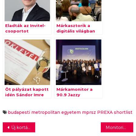
Eladták az Invitel-
Márkasztorik a
csoportot
digitális világban
Öt pályázat kapott
Márkamonitor a
idén Sándor Imre
90.9 Jazzy
PR-díjat
Rádióban: ma a
PREXA díjátadóról
beszélgetünk
budapesti metropolitan egyetem
mprsz
PREXA
shortlist
Bejegyzés
Új kortárs galéria nyílt Budapesten Hajnal Gabriella kárpitművész kiállításával
Monitoringrendszer kiépítését támogatja a Telekom az élővilág megőrzéséért