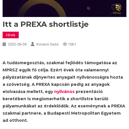
Itt a PREXA shortlistje
Hírek
2022-06-04
Kovacs Geza
1061
A tudásmegosztás, szakmai fejlődés támogatása az
MPRSZ egyik fő célja. Ezért évek óta valamennyi
pályázatának díjnyertes anyagait nyilvánosságra hozta
a szövetség. A PREXA kapcsán pedig az anyagok
elolvasása mellett, egy
nyilvános
prezentáció
keretében is megismerhetik a shortlistre kerülő
pályamunkákat az érdeklődők. Az eseménynek a PREXA
szakmai partnere, a Budapesti Metropolitan Egyetem
ad otthont.