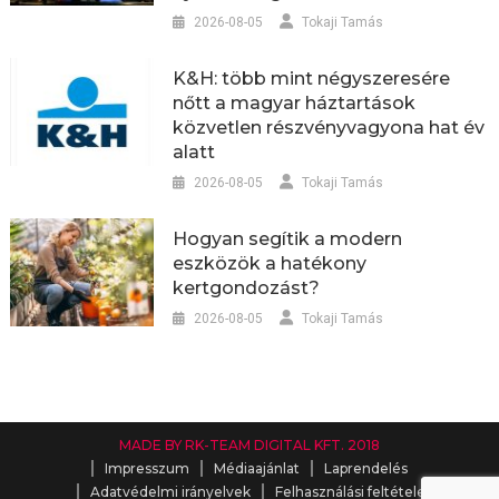
2026-08-05
Tokaji Tamás
K&H: több mint négyszeresére
nőtt a magyar háztartások
közvetlen részvényvagyona hat év
alatt
2026-08-05
Tokaji Tamás
Hogyan segítik a modern
eszközök a hatékony
kertgondozást?
2026-08-05
Tokaji Tamás
MADE BY RK-TEAM DIGITAL KFT. 2018
Impresszum
Médiaajánlat
Laprendelés
Adatvédelmi irányelvek
Felhasználási feltételek