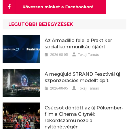
LEGUTÓBBI BEJEGYZÉSEK
Az Armadillo felel a Praktiker
social kommunikációjáért
2026-08-05
Tokaji Tamás
A megújuló STRAND Fesztivál új
szponzorációs modellt épít
2026-08-05
Tokaji Tamás
Csúcsot döntött az új Pókember-
film a Cinema Citynél:
rekordszámú néző a
nyitóhétvégén