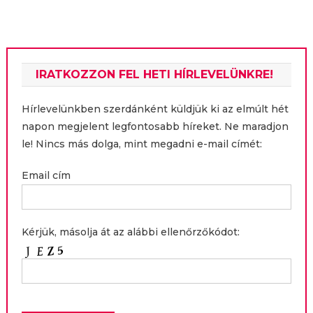
navigáció
IRATKOZZON FEL HETI HÍRLEVELÜNKRE!
Hírlevelünkben szerdánként küldjük ki az elmúlt hét
napon megjelent legfontosabb híreket. Ne maradjon
le! Nincs más dolga, mint megadni e-mail címét:
Email cím
Kérjük, másolja át az alábbi ellenőrzőkódot: