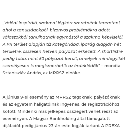
„
Valódi inspiráló, szakmai légkört szeretnénk teremteni,
ahol a tanulságokból, bizonyos problémákra adott
válaszokból tanulhatnak egymástól a szakma képviselői.
A PR terület alapján tíz kategóriába, iparág alapján hét
területre, összesen hetven pályázat érkezett. A shortlistre
pedig több, mint 50 pályázat került, amelyek mindegyikét
személyesen is megismerhetik az érdeklődők
” – mondta
Sztaniszláv András, az MPRSZ elnöke.
A június 9-ei esemény az MPRSZ tagoknak, pályázóknak
és az egyetem hallgatóinak ingyenes, de regisztrációhoz
kötött. Mindenki más jelképes összegért vehet részt az
eseményen. A Magyar Bankholding által támogatott
díjátadót pedig június 23-án este fogják tartani. A PREXA