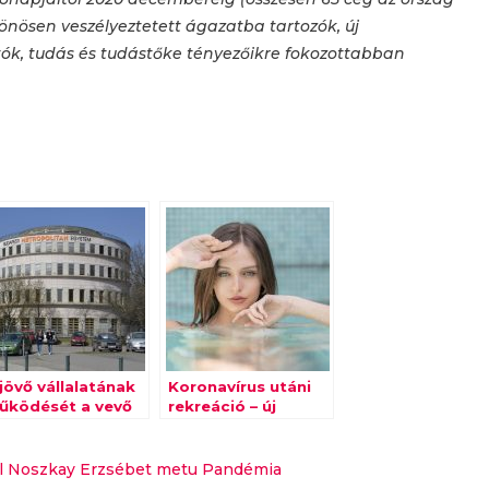
önösen veszélyeztetett ágazatba tartozók, új
tók, tudás és tudástőke tényezőikre fokozottabban
jövő vállalatának
Koronavírus utáni
űködését a vevő
rekreáció – új
ktálja
lendületet
kaphatnak a
gyógyfürdők?
il Noszkay Erzsébet
metu
Pandémia