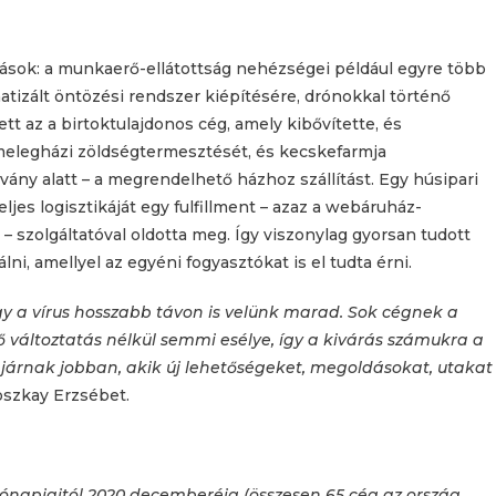
azások: a munkaerő-ellátottság nehézségei például egyre több
tizált öntözési rendszer kiépítésére, drónokkal történő
tt az a birtoktulajdonos cég, amely kibővítette, és
 melegházi zöldségtermesztését, és kecskefarmja
rvány alatt – a megrendelhető házhoz szállítást. Egy húsipari
ljes logisztikáját egy fulfillment – azaz a webáruház-
ő – szolgáltatóval oldotta meg. Így viszonylag gyorsan tudott
ni, amellyel az egyéni fogyasztókat is el tudta érni.
y a vírus hosszabb távon is velünk marad. Sok cégnek a
ő változtatás nélkül semmi esélye, így a kivárás számukra a
járnak jobban, akik új lehetőségeket, megoldásokat, utakat
oszkay Erzsébet.
hónapjaitól 2020 decemberéig
(összesen 65 cég az ország