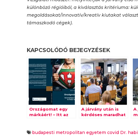
különböző régióiból, a kiválasztás kritériuma:
kül
megoldásokat/innovatív/kreatív kiutakat válasz
támaszkodó cégek).
KAPCSOLÓDÓ BEJEGYZÉSEK
Országomat egy
A járvány után is
A 
márkáért! – Itt az
kérdéses maradhat
m
első magyar nyelvű
a rendezvényipar
di
összefoglaló a
pénzügyi
versenyképes
biztonsága
budapesti metropolitan egyetem
covid
Dr. hab
országimázsról