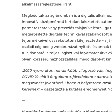
alkalmazásfejlesztései iránt.
Meglódultak az agráriumban is a digitális alkalm
innovatív középméretű birtokot késztetett automa
permetezésre vagy precíziós talajművelésre. Így te
megerősítette digitális technikával szabályozott
tejtermékeivel összekötötten kifejlesztette – a já
családi cég pedig webáruházat nyitott, és annak te
tulajdonostól a teljes logisztikai folyamatot átvev
olyan korszerű házhozszállítási megoldásokat kínál
„2020 nyara után mindinkább világossá vált, hog
COVID-19 előtti forgalomra, jövedelemre alapvet
megszűnést jelentheti.
Ebben a helyzetben azok 
keresnek” –
összegezte a kutatás eredményeit N
—
Vizsgálati módszer: mélyinterjúk
a járvány első 