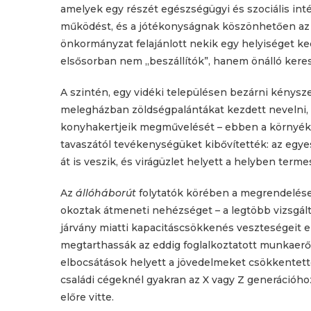
amelyek egy részét egészségügyi és szociális int
működést, és a jótékonyságnak köszönhetően az ad
önkormányzat felajánlott nekik egy helyiséget ked
elsősorban nem „beszállítók”, hanem önálló keres
A szintén, egy vidéki településen bezárni kénysze
melegházban zöldségpalántákat kezdett nevelni, 
konyhakertjeik megművelését – ebben a környéke
tavaszától tevékenységüket kibővítették: az egye
át is veszik, és virágüzlet helyett a helyben term
Az
állóháborút
folytatók körében a megrendelések
okoztak átmeneti nehézséget – a legtöbb vizsgált
járvány miatti kapacitáscsökkenés veszteségeit el
megtarthassák az eddig foglalkoztatott munkaerő
elbocsátások helyett a jövedelmeket csökkentették,
családi cégeknél gyakran az X vagy Z generációhoz
előre vitte.