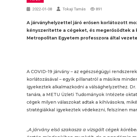
2022-01-08
Tokaji Tamás
891
A járványhelyzettel járó erősen korlátozott m
kényszerítette a cégeket, és megerősödtek a k
Metropolitan Egyetem professzora által vezete
A COVID-19 járvány – az egészségügyi rendszerek l
korlátozásával – egyik pillanatról a másikra mind
igyekeztek alkalmazkodni a válsághelyzethez. Dr
tanára, a METU Üzleti Tudományok Intézete oktatój
cégek milyen válaszokat adtak a kihívásokra, mik
stratégiákkal igyekeztek védekezni, felszínen mar
„
A járvány első szakasza a vizsgált cégek körébe