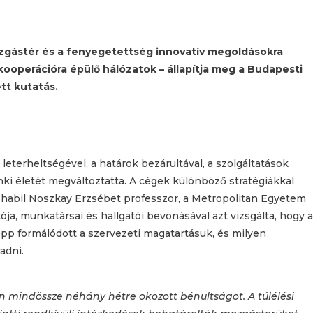
ozgástér és a fenyegetettség innovatív megoldásokra
ooperációra épülő hálózatok – állapítja meg a Budapesti
tt kutatás.
eterheltségével, a határok bezárultával, a szolgáltatások
enki életét megváltoztatta. A cégek különböző stratégiákkal
. habil Noszkay Erzsébet professzor, a Metropolitan Egyetem
a, munkatársai és hallgatói bevonásával azt vizsgálta, hogy a
épp formálódott a szervezeti magatartásuk, és milyen
adni.
n mindössze néhány hétre okozott bénultságot. A túlélési