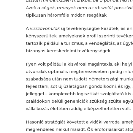
ösztön mindenkiben munkált, de a pandémia mia
Azok a cégek, amelyek nem az abszolút passzivit
tipikusan háromféle módon reagáltak.
A
visszavonulók
új tevékenységbe kezdtek, és enn
kényszerültek, amelyeknek profil szerinti tevéke
tartozik például a turizmus, a vendéglátás, az ügyf
bizonyos kereskedelmi tevékenységek.
Ilyen volt például a kisvárosi magántaxis, aki helyi
útvonalak optimális megtervezésében pedig informat
szabadsága után nem tudott németországi munkahe
fejleszteni, sőt új üzletágban gondolkodni, és í
jelleggel – komplexebb logisztikát szolgáltató kis
családokon belüli generációk szükség szülte együ
vállalkozás életében addig elképzelhetetlen volt.
Hasonló stratégiát követett a vidéki varroda, am
megrendelés nélkül maradt. Ők erőforrásaikat átcs