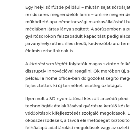
Egy helyi sörfőzde például – miután saját sörbárj
rendszeres megrendelők lenni – online megrendelés
működtető apa németországi munkavállalásból haza
médiában jártas lánya segített. A sörüzemben a
gyártósorokon felszabadult kapacitást pedig alacso
járványhelyzethez illeszkedő, kedvezőbb árú term
élelmiszerboltoknak is.
A
kitörési stratégiát
folytatók magas szinten felk
diszruptív innovációval reagálni. Ők merőben új, 
például a home office-ban dolgozókat segítő mego
fejlesztettek ki új terméket, esetleg üzletágat.
Ilyen volt a 3D nyomtatóval készült arcvédő plexi
technológiák átalakításával gyártásra kerülő kéz
védőoltások kifejlesztését szolgáló megoldások. De
okosszerződések, a távoli elérhetőséget biztosít
felhőalapú adattárolási megoldások vagy az üzlet