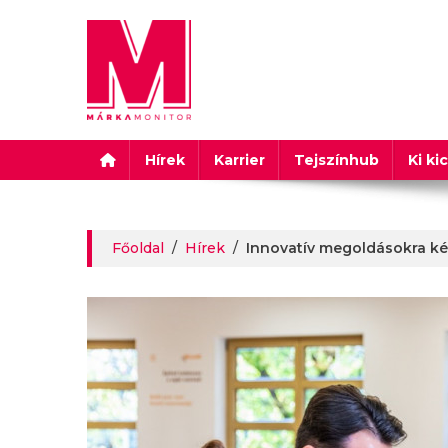
Márkamonitor
Hírek
Karrier
Tejszínhub
Ki ki
Főoldal
/
Hírek
/
Innovatív megoldásokra kén