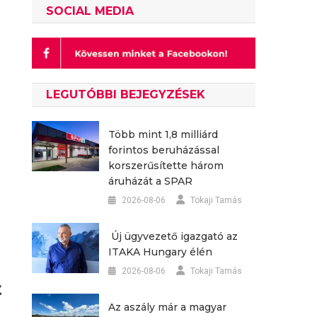
SOCIAL MEDIA
LEGUTÓBBI BEJEGYZÉSEK
Több mint 1,8 milliárd
forintos beruházással
korszerűsítette három
áruházát a SPAR
2026-08-06
Tokaji Tamás
Új ügyvezető igazgató az
ITAKA Hungary élén
2026-08-06
Tokaji Tamás
t
Az aszály már a magyar