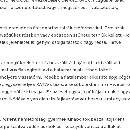
tti rendkívüli intézkedések behatárolták mozgásterüket.
ást
– a szüneteltetést vagy a megszűnést – választották,
ek érdekében átcsoportosították erőforrásaikat. Erre azok
nységüket részben vagy egészben szüneteltetniük kellett – i
elek jelenlétét is igénylő szolgáltatások nagy része, illetve
 vendéglőknek étel-házhozszállítást ajánlott, a kiszállítási
ikus fia segített, aki a határzár miatt itthon töltött
lyére visszatérni. Később a fiatalember elkezdte apja cégé
gy, az egyszemélyes KATA-s taxis, a későbbiekben már – websh
 céggé nőtte ki magát. Ez az eset egyik jó példája annak, hogy 
ttműködése olyan digitális fejlesztéseket hozhat, ami egy-egy
ely főként németországi gyermekruhaboltok beszállítójaként
oportosítva védőmaszkok és -kesztyűk varrására álltak át,