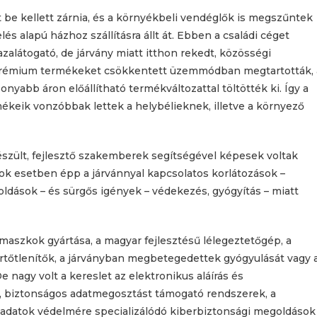
át be kellett zárnia, és a környékbeli vendéglők is megszűntek
 alapú házhoz szállításra állt át. Ebben a családi céget
látogató, de járvány miatt itthon rekedt, közösségi
 prémium termékeket csökkentett üzemmódban megtartották, 
nyabb áron előállítható termékváltozattal töltötték ki. Így a
ékeik vonzóbbak lettek a helybélieknek, illetve a környező
észült, fejlesztő szakemberek segítségével képesek voltak
sok esetben épp a járvánnyal kapcsolatos korlátozások –
ldások – és sürgős igények – védekezés, gyógyítás – miatt
 maszkok gyártása, a magyar fejlesztésű lélegeztetőgép, a
fertőtlenítők, a járványban megbetegedettek gyógyulását vagy 
 nagy volt a kereslet az elektronikus aláírás és
ó, biztonságos adatmegosztást támogató rendszerek, a
i adatok védelmére specializálódó kiberbiztonsági megoldások