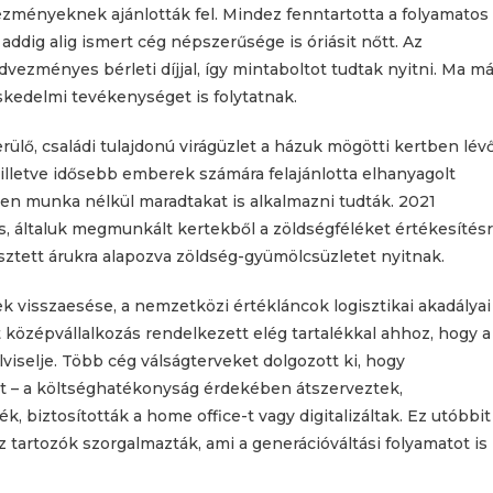
ézményeknek ajánlották fel. Mindez fenntartotta a folyamatos
dig alig ismert cég népszerűsége is óriásit nőtt. Az
vezményes bérleti díjjal, így mintaboltot tudtak nyitni. Ma má
kedelmi tevékenységet is folytatnak.
rülő, családi tulajdonú virágüzlet a házuk mögötti kertben lév
illetve idősebb emberek számára felajánlotta elhanyagolt
n munka nélkül maradtakat is alkalmazni tudták. 2021
s, általuk megmunkált kertekből a zöldségféléket értékesítés
esztett árukra alapozva zöldség-gyümölcsüzletet nyitnak.
 visszaesése, a nemzetközi értékláncok logisztikai akadályai
 középvállalkozás rendelkezett elég tartalékkal ahhoz, hogy a
viselje. Több cég válságterveket dolgozott ki, hogy
t – a költséghatékonyság érdekében átszerveztek,
 biztosították a home office-t vagy digitalizáltak. Ez utóbbit
 tartozók szorgalmazták, ami a generációváltási folyamatot is