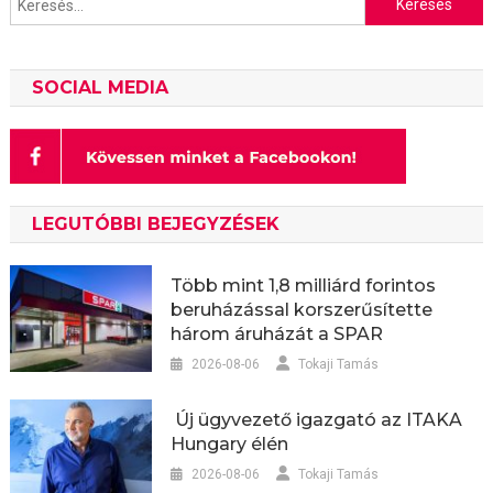
SOCIAL MEDIA
LEGUTÓBBI BEJEGYZÉSEK
Több mint 1,8 milliárd forintos
beruházással korszerűsítette
három áruházát a SPAR
2026-08-06
Tokaji Tamás
Új ügyvezető igazgató az ITAKA
Hungary élén
2026-08-06
Tokaji Tamás