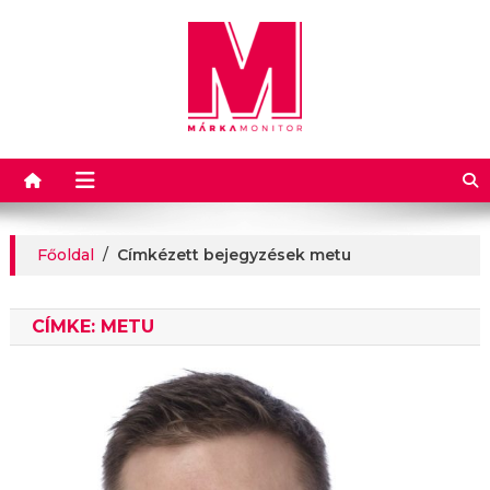
Márkamonitor
Főoldal
/
Címkézett bejegyzések metu
CÍMKE:
METU