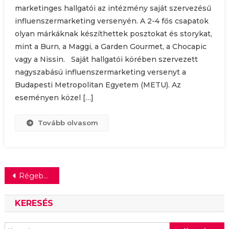
marketinges hallgatói az intézmény saját szervezésű
influenszermarketing versenyén. A 2-4 fős csapatok
olyan márkáknak készíthettek posztokat és storykat,
mint a Burn, a Maggi, a Garden Gourmet, a Chocapic
vagy a Nissin. Saját hallgatói körében szervezett
nagyszabású influenszermarketing versenyt a
Budapesti Metropolitan Egyetem (METU). Az
eseményen közel […]
Tovább olvasom
Bejegyzés
Régebbi bejegyzések
navigáció
KERESÉS
Keresés: