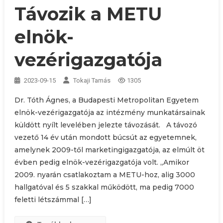
Távozik a METU
elnök-
vezérigazgatója
2023-09-15
Tokaji Tamás
1305
Dr. Tóth Ágnes, a Budapesti Metropolitan Egyetem
elnök-vezérigazgatója az intézmény munkatársainak
küldött nyílt levelében jelezte távozását. A távozó
vezető 14 év után mondott búcsút az egyetemnek,
amelynek 2009-től marketingigazgatója, az elmúlt öt
évben pedig elnök-vezérigazgatója volt. „Amikor
2009. nyarán csatlakoztam a METU-hoz, alig 3000
hallgatóval és 5 szakkal működött, ma pedig 7000
feletti létszámmal […]