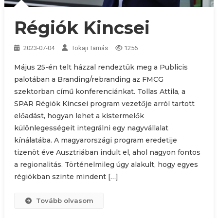
Régiók Kincsei
2023-07-04
Tokaji Tamás
1256
Május 25-én telt házzal rendeztük meg a Publicis
palotában a Branding/rebranding az FMCG
szektorban című konferenciánkat. Tollas Attila, a
SPAR Régiók Kincsei program vezetője arról tartott
előadást, hogyan lehet a kistermelők
különlegességeit integrálni egy nagyvállalat
kínálatába. A magyarországi program eredetije
tizenöt éve Ausztriában indult el, ahol nagyon fontos
a regionalitás. Történelmileg úgy alakult, hogy egyes
régiókban szinte mindent […]
Tovább olvasom