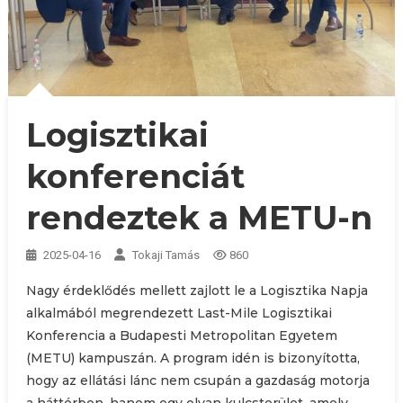
Logisztikai
konferenciát
rendeztek a METU-n
2025-04-16
Tokaji Tamás
860
Nagy érdeklődés mellett zajlott le a Logisztika Napja
alkalmából megrendezett Last-Mile Logisztikai
Konferencia a Budapesti Metropolitan Egyetem
(METU) kampuszán. A program idén is bizonyította,
hogy az ellátási lánc nem csupán a gazdaság motorja
a háttérben, hanem egy olyan kulcsterület, amely