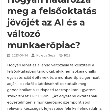
meg a felsőoktatás
jövőjét az AI és a
változó
munkaerőpiac?
2023-07-14
Kovacs Geza
1029
Hogyan lehet az állandó változásra felkészíteni a
felsőoktatásban tanulókat, akik nemsokára önálló
egzisztenciát építenek és a munkaerőpiac gerincét
adják – ezekről a kérdésekről osztották meg
gondolataikat a Budapesti Metropolitan Egyetem
szakértői az EFOTT-on. „Az egyetemi oktatásnak
egyértelműen a munkaerőpiac szempontjából
releváns készségek fejlesztése felé kell elmozdulnia.