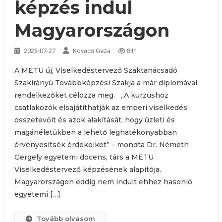
képzés indul
Magyarországon
2023-07-27
Kovacs Geza
811
A METU új, Viselkedéstervező Szaktanácsadó
Szakirányú Továbbképzési Szakja a már diplomával
rendelkezőket célozza meg. „A kurzushoz
csatlakozók elsajátíthatják az emberi viselkedés
összetevőit és azok alakítását, hogy üzleti és
magánéletükben a lehető leghatékonyabban
érvényesítsék érdekeiket” – mondta Dr. Németh
Gergely egyetemi docens, társ a METU
Viselkedéstervező képzésének alapítója.
Magyarországon eddig nem indult ehhez hasonló
egyetemi […]
Tovább olvasom