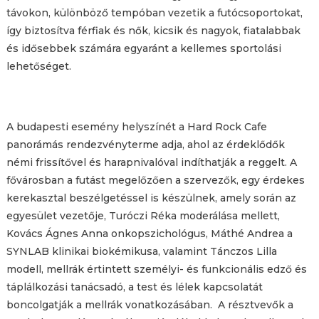
távokon, különböző tempóban vezetik a futócsoportokat,
így biztosítva férfiak és nők, kicsik és nagyok, fiatalabbak
és idősebbek számára egyaránt a kellemes sportolási
lehetőséget.
A budapesti esemény helyszínét a Hard Rock Cafe
panorámás rendezvényterme adja, ahol az érdeklődők
némi frissítővel és harapnivalóval indíthatják a reggelt. A
fővárosban a futást megelőzően a szervezők, egy érdekes
kerekasztal beszélgetéssel is készülnek, amely során az
egyesület vezetője, Turóczi Réka moderálása mellett,
Kovács Ágnes Anna onkopszichológus, Máthé Andrea a
SYNLAB klinikai biokémikusa, valamint Tánczos Lilla
modell, mellrák értintett személyi- és funkcionális edző és
táplálkozási tanácsadó, a test és lélek kapcsolatát
boncolgatják a mellrák vonatkozásában. A résztvevők a