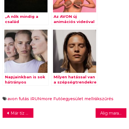
„A nők mindig a
Az AVON új
család
animációs videóval
mozgatórugói”
segíti az
emlőönvizsgálat
elvégzését
Napjainkban is sok
Milyen hatással van
hátrányos
a szépségtrendekre
megkülönböztetés
a globális
éri a nőket
gazdasági válság?
avon
futás
iRUNmore Futóegyesület
mellrákszűrés
Bejegyzés
Már tíz mozifilmre költöttek 1 milliárdnál többet a magyar nézők
Alig maradt idejük a hazai cégeknek felkészülni a karbonvám mechanizmusra
navigáció