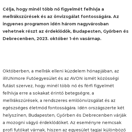
Célja, hogy minél több nő figyelmét felhívja a
mellrákszűrések és az önvizsgálat fontosságára. Az
ingyenes programon idén három nagyvárosban
vehetnek részt az érdeklődők, Budapesten, Győrben és
Debrecenben, 2023. október 1-én vasárnap.
Októberben, a mellrák elleni küzdelem hónapjában, az
iRUNmore Futóegyesület és az AVON ismét közösségi
futást szervez, hogy minél több nő és férfi figyelmét
felhívja erre a sokakat érintő betegségre, a
mellrákszűrések, a rendszeres emlőönvizsgálat és az
egészséges életmód fontosságára. Idén országszerte két
helyszínen, Budapesten, Győrben és Debrecenben várják
a mozogni vágyó érdeklődőket. Az eseményre nemcsak
profi futókat várnak, hiszen az egyesület tagjai különböző