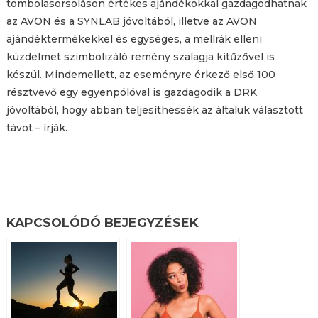
tombolasorsoláson értékes ajándékokkal gazdagodhatnak
az AVON és a SYNLAB jóvoltából, illetve az AVON
ajándéktermékekkel és egységes, a mellrák elleni
küzdelmet szimbolizáló remény szalagja kitűzővel is
készül. Mindemellett, az eseményre érkező első 100
résztvevő egy egyenpólóval is gazdagodik a DRK
jóvoltából, hogy abban teljesíthessék az általuk választott
távot – írják.
KAPCSOLÓDÓ BEJEGYZÉSEK