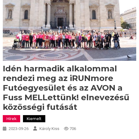
Idén harmadik alkalommal
rendezi meg az iRUNmore
Futóegyesület és az AVON a
Fuss MELLettünk! elnevezésű
közösségi futását
Hírek
Kiemelt
2023-09-26
Károly Kiss
706