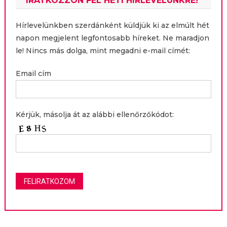
IRATKOZZON FEL HETI HÍRLEVELÜNKRE!
Hírlevelünkben szerdánként küldjük ki az elmúlt hét
napon megjelent legfontosabb híreket. Ne maradjon
le! Nincs más dolga, mint megadni e-mail címét:
Email cím
Kérjük, másolja át az alábbi ellenőrzőkódot: