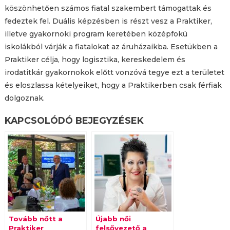
köszönhetően számos fiatal szakembert támogattak és
fedeztek fel. Duális képzésben is részt vesz a Praktiker,
illetve gyakornoki program keretében középfokú
iskolákból várják a fiatalokat az áruházaikba. Esetükben a
Praktiker célja, hogy logisztika, kereskedelem és
irodatitkár gyakornokok előtt vonzóvá tegye ezt a területet
és eloszlassa kételyeiket, hogy a Praktikerben csak férfiak
dolgoznak.
KAPCSOLÓDÓ BEJEGYZÉSEK
Tovább nőtt a
Újabb női
Praktiker
felsővezető a