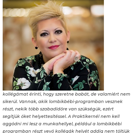
kollégámat érinti, hogy szeretne babát, de valamiért nem
sikerül. Vannak, akik lombikbébi-programban vesznek
részt, nekik több szabadidőre van szükségük, ezért
segítjük őket helyettesítéssel. A Praktikernél nem kell
aggódni mi lesz a munkahellyel, például a lombikbébi
programban részt vevő kollégák helyét addig nem töltjük