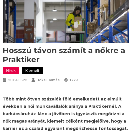
Hosszú távon számít a nőkre a
Praktiker
Hírek
Kiemelt
2019-11-25
Tokaji Tamás
1779
Több mint ötven százalék fölé emelkedett az elmúlt
években a női munkavállalók aránya a Praktikernél. A
barkácsáruház-lánc a jövőben is igyekszik megőrizni a
nők magas arányát, kiemelt célként megjelölve, hogy a
karrier és a család egyaránt megőrizhesse fontosságát.