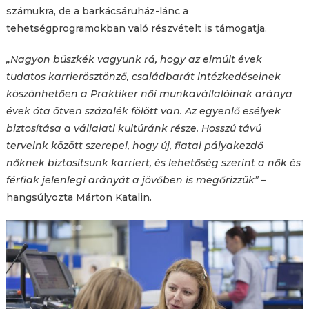
számukra, de a barkácsáruház-lánc a
tehetségprogramokban való részvételt is támogatja.
„Nagyon büszkék vagyunk rá, hogy az elmúlt évek
tudatos karrierösztönző, családbarát intézkedéseinek
köszönhetően a Praktiker női munkavállalóinak aránya
évek óta ötven százalék fölött van. Az egyenlő esélyek
biztosítása a vállalati kultúránk része. Hosszú távú
terveink között szerepel, hogy új, fiatal pályakezdő
nőknek biztosítsunk karriert, és lehetőség szerint a nők és
férfiak jelenlegi arányát a jövőben is megőrizzük”
–
hangsúlyozta Márton Katalin.