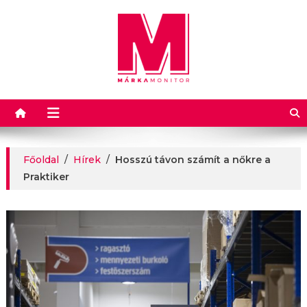
Márkamonitor
Főoldal
/
Hírek
/
Hosszú távon számít a nőkre a
Praktiker