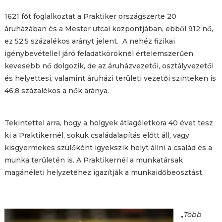
1621 főt foglalkoztat a Praktiker országszerte 20
áruházában és a Mester utcai központjában, ebből 912 nő,
ez 52,5 százalékos arányt jelent. A nehéz fizikai
igénybevétellel járó feladatköröknél értelemszerűen
kevesebb nő dolgozik, de az áruházvezetői, osztályvezetői
és helyettesi, valamint áruházi területi vezetői szinteken is
46,8 százalékos a nők aránya.
Tekintettel arra, hogy a hölgyek átlagéletkora 40 évet tesz
ki a Praktikernél, sokuk családalapítás előtt áll, vagy
kisgyermekes szülőként igyekszik helyt állni a család és a
munka területén is. A Praktikernél a munkatársak
magánéleti helyzetéhez igazítják a munkaidőbeosztást.
„Több