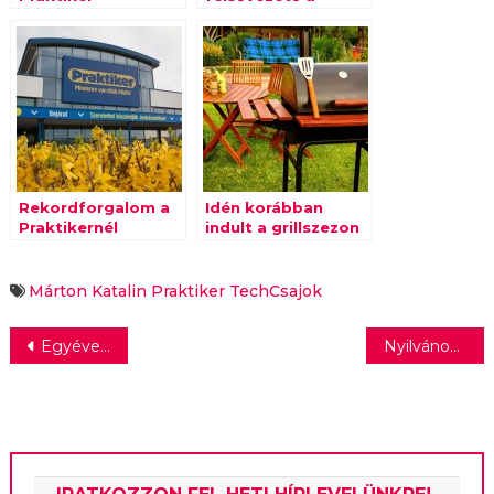
árbevétele
Praktiker
menedzsmentjében
Rekordforgalom a
Idén korábban
Praktikernél
indult a grillszezon
a Praktikernél
Márton Katalin
Praktiker
TechCsajok
Bejegyzés
Egyéves a magyar MTV brand:new
Nyilvános a Szegedi Szabadtéri jövő évi rendezőinek névsora
navigáció