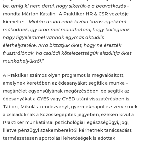
be, amíg ki nem derül, hogy sikerült-e a beavatkozás
–
mondta Márton Katalin. A Praktiker HR & CSR vezetője
kiemelte: –
Miután áruházaink kiváló közösségekként
működnek, így örömmel mondhatom, hogy kollégáink
nagy figyelemmel vannak egymás aktuális
élethelyzetére. Arra bíztatjuk őket, hogy ne érezzék
frusztrálónak, ha családi kötelezettségük elszólítja őket
munkahelyükről.”
A Praktiker számos olyan programot is megvalósított,
amelynek keretében az édesanyákat segítik a munka –
magánélet egyensúlyának megőrzésében, de segítik az
édesanyákat a GYES vagy GYED utáni visszatérésben is.
Tábort, Mikulás-rendezvényt, gyermeknapot is szerveznek
a családoknak a közösségépítés jegyében, ezeken kívül a
Praktiker munkatársai pszichológiai, egészségügyi, jogi,
illetve pénzügyi szakemberektől kérhetnek tanácsadást,
természetesen sportolási lehetőségek is adottak