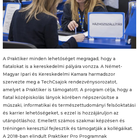
A Praktiker minden lehetőséget megragad, hogy a
fiatalokat is a kereskedelmi pályára vonzza. A Német-
Magyar Ipari és Kereskedelmi Kamara harmadszor
szervezte meg a TechCsajok rendezvénysorozatot,
amelyet a Praktiker is támogatott. A program célja, hogy a
fiatal középiskolás lányok körében népszerűsítse a
műszaki, informatikai és természettudományi felsőoktatási
és karrier lehetőségeket, s ezzel is hozzájáruljon az
utánpótláshoz. Emellett számos szakmai képzésen és
tréningen keresztül fejlesztik és támogatják a kollégáikat.
A 2018-ban elindult Praktiker Pro Programnak