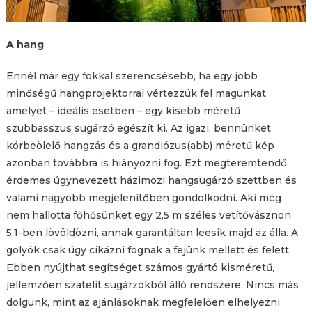
A hang
Ennél már egy fokkal szerencsésebb, ha egy jobb
minőségű hangprojektorral vértezzük fel magunkat,
amelyet – ideális esetben – egy kisebb méretű
szubbasszus sugárzó egészít ki. Az igazi, bennünket
körbeölelő hangzás és a grandiózus(abb) méretű kép
azonban továbbra is hiányozni fog. Ezt megteremtendő
érdemes úgynevezett házimozi hangsugárzó szettben és
valami nagyobb megjelenítőben gondolkodni. Aki még
nem hallotta főhősünket egy 2,5 m széles vetítővásznon
5.1-ben lövöldözni, annak garantáltan leesik majd az álla. A
golyók csak úgy cikázni fognak a fejünk mellett és felett.
Ebben nyújthat segítséget számos gyártó kisméretű,
jellemzően szatelit sugárzókból álló rendszere. Nincs más
dolgunk, mint az ajánlásoknak megfelelően elhelyezni