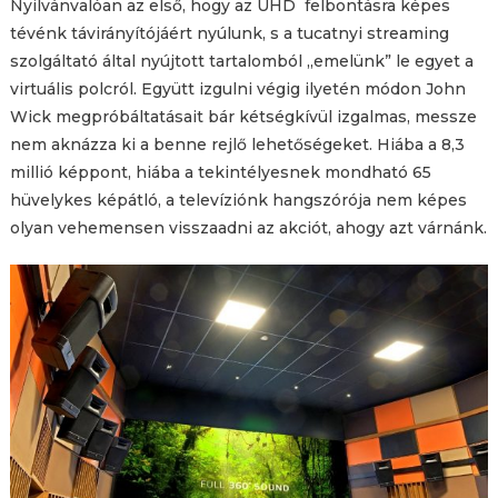
Nyilvánvalóan az első, hogy az UHD felbontásra képes
tévénk távirányítójáért nyúlunk, s a tucatnyi streaming
szolgáltató által nyújtott tartalomból „emelünk” le egyet a
virtuális polcról. Együtt izgulni végig ilyetén módon John
Wick megpróbáltatásait bár kétségkívül izgalmas, messze
nem aknázza ki a benne rejlő lehetőségeket. Hiába a 8,3
millió képpont, hiába a tekintélyesnek mondható 65
hüvelykes képátló, a televíziónk hangszórója nem képes
olyan vehemensen visszaadni az akciót, ahogy azt várnánk.