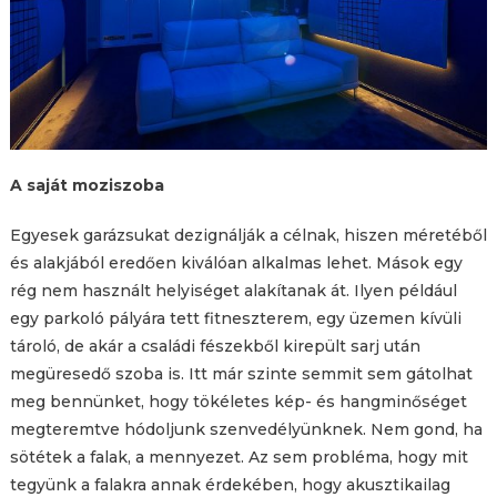
A saját moziszoba
Egyesek garázsukat dezignálják a célnak, hiszen méretéből
és alakjából eredően kiválóan alkalmas lehet. Mások egy
rég nem használt helyiséget alakítanak át. Ilyen például
egy parkoló pályára tett fitneszterem, egy üzemen kívüli
tároló, de akár a családi fészekből kirepült sarj után
megüresedő szoba is. Itt már szinte semmit sem gátolhat
meg bennünket, hogy tökéletes kép- és hangminőséget
megteremtve hódoljunk szenvedélyünknek. Nem gond, ha
sötétek a falak, a mennyezet. Az sem probléma, hogy mit
tegyünk a falakra annak érdekében, hogy akusztikailag