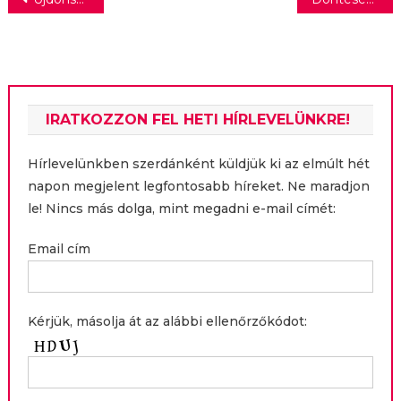
Bejegyzés
navigáció
IRATKOZZON FEL HETI HÍRLEVELÜNKRE!
Hírlevelünkben szerdánként küldjük ki az elmúlt hét
napon megjelent legfontosabb híreket. Ne maradjon
le! Nincs más dolga, mint megadni e-mail címét:
Email cím
Kérjük, másolja át az alábbi ellenőrzőkódot: