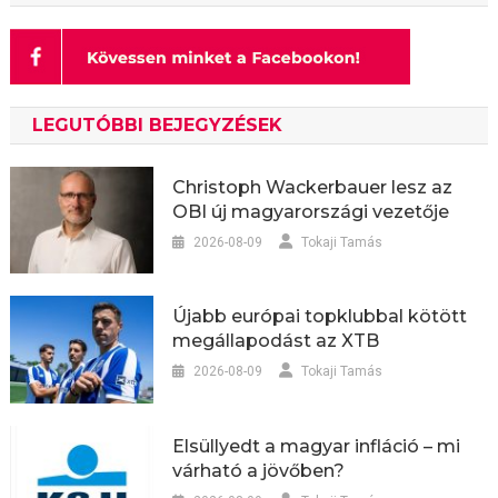
LEGUTÓBBI BEJEGYZÉSEK
Christoph Wackerbauer lesz az
OBI új magyarországi vezetője
2026-08-09
Tokaji Tamás
Újabb európai topklubbal kötött
megállapodást az XTB
2026-08-09
Tokaji Tamás
Elsüllyedt a magyar infláció – mi
várható a jövőben?