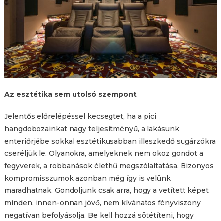
Az esztétika sem utolsó szempont
Jelentős előrelépéssel kecsegtet, ha a pici
hangdobozainkat nagy teljesítményű, a lakásunk
enteriőrjébe sokkal esztétikusabban illeszkedő sugárzókra
cseréljük le. Olyanokra, amelyeknek nem okoz gondot a
fegyverek, a robbanások élethű megszólaltatása. Bizonyos
kompromisszumok azonban még így is velünk
maradhatnak. Gondoljunk csak arra, hogy a vetített képet
minden, innen-onnan jövő, nem kívánatos fényviszony
negatívan befolyásolja. Be kell hozzá sötétíteni, hogy