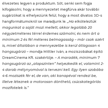
élvezetes legyen a produktum. Sőt, senki sem fogja
kifogásolni, hogy a mennyezetet megfúrva akár további
sugárzókat is elhelyezünk felül, hogy a most divatos 3D-s
hangformátumokról se maradjunk le.
„Ha elköteleztük
magunkat a saját mozi mellett, akkor legalább 20
négyzetméteres térrel érdemes számolni, és nem árt a
minimum 2 és fél méteres belmagasság – már csak azért
is, mivel általában a mennyezetbe is kerül átlagosan 4
hangsugárzó
– mondja Mittler Iván, a moziszobákat építő
DreamCinema Kft. szakértője. –
A maradék, minimum 7
hangsugárzó az „alapszinten” helyezkedik el, valamint 2-
4 darab mélynyomóval is tervezni kell. Egy ilyen szobába
4-6 moziszék fér el, de van, aki kanapéval rendezi be,
illetve léteznek a motorosan dönthető, csúcskategóriás
mozifotelek is.”