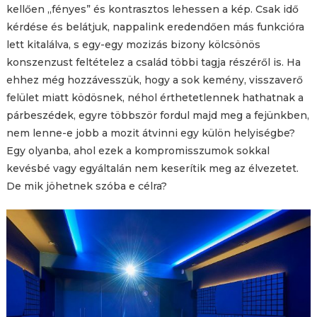
kellően „fényes” és kontrasztos lehessen a kép. Csak idő
kérdése és belátjuk, nappalink eredendően más funkcióra
lett kitalálva, s egy-egy mozizás bizony kölcsönös
konszenzust feltételez a család többi tagja részéről is. Ha
ehhez még hozzávesszük, hogy a sok kemény, visszaverő
felület miatt ködösnek, néhol érthetetlennek hathatnak a
párbeszédek, egyre többször fordul majd meg a fejünkben,
nem lenne-e jobb a mozit átvinni egy külön helyiségbe?
Egy olyanba, ahol ezek a kompromisszumok sokkal
kevésbé vagy egyáltalán nem keserítik meg az élvezetet.
De mik jöhetnek szóba e célra?