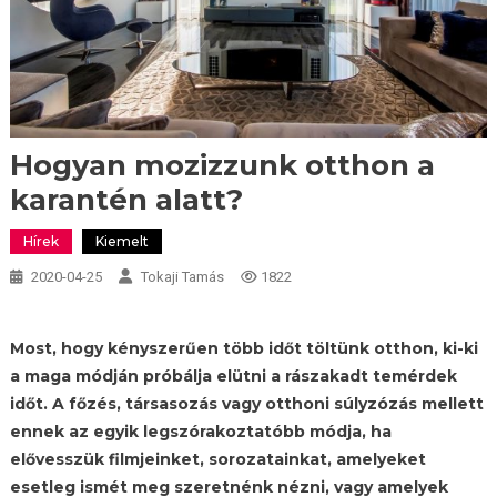
Hogyan mozizzunk otthon a
karantén alatt?
Hírek
Kiemelt
2020-04-25
Tokaji Tamás
1822
Most, hogy kényszerűen több időt töltünk otthon, ki-ki
a maga módján próbálja elütni a rászakadt temérdek
időt. A főzés, társasozás vagy otthoni súlyzózás mellett
ennek az egyik legszórakoztatóbb módja, ha
elővesszük filmjeinket, sorozatainkat, amelyeket
esetleg ismét meg szeretnénk nézni, vagy amelyek