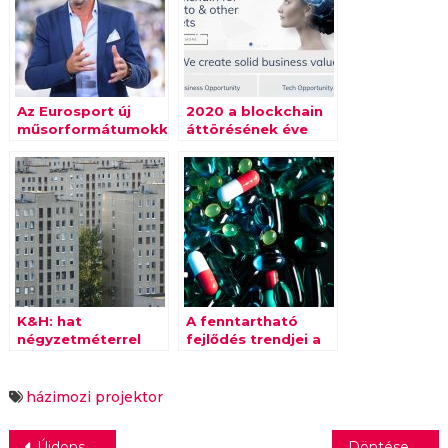
Az Eurosport új
2020 a blockchain
műsorformátumokkal
áttörésének éve
készül az Australian
Openre
K&H: hat
A fenntartható
négyzetméterrel
fejlődés trendjei a
nagyobb lakás
hazai
kellene
gyógyszeriparban
házimozi
projektor
Újdonságok a Startlap mobilverziójában
Döntések a Magyar Telekom Éves Rendes Közgyűlésének napirendjén szereplő kérdésekben