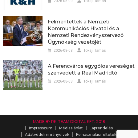
2026-08-09
Tokaji Tamás
Felmentették a Nemzeti
Kommunikációs Hivatal és a
Nemzeti Rendezvényszervező
Ügynökség vezetőjét
2026-08-08
Tokaji Tamás
A Ferencváros egygólos vereséget
szenvedett a Real Madridtól
2026-08-08
Tokaji Tamás
MADE BY RK-TEAM DIGITAL KFT. 2018
Impresszum
Médiaajánlat
Laprendelés
Adatvédelmi irányelvek
Felhasználási feltételek