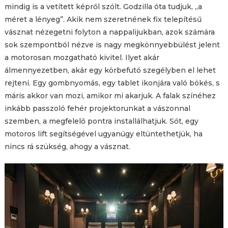
mindig is a vetített képről szólt. Godzilla óta tudjuk, „a
méret a lényeg”. Akik nem szeretnének fix telepítésű
vásznat nézegetni folyton a nappalijukban, azok számára
sok szempontból nézve is nagy megkönnyebbülést jelent
a motorosan mozgatható kivitel. Ilyet akár
álmennyezetben, akár egy körbefutó szegélyben el lehet
rejteni. Egy gombnyomás, egy tablet ikonjára való bökés, s
máris akkor van mozi, amikor mi akarjuk. A falak színéhez
inkább passzoló fehér projektorunkat a vászonnal
szemben, a megfelelő pontra installálhatjuk. Sőt, egy
motoros lift segítségével ugyanúgy eltüntethetjük, ha
nincs rá szükség, ahogy a vásznat.