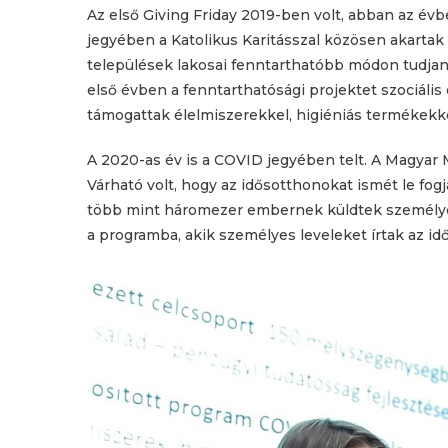
Az első Giving Friday 2019-ben volt, abban az év
jegyében a Katolikus Karitásszal közösen akartak
települések lakosai fenntarthatóbb módon tudjan
első évben a fenntarthatósági projektet szociális 
támogattak élelmiszerekkel, higiéniás termékekke
A 2020-as év is a COVID jegyében telt. A Magyar M
Várható volt, hogy az idősotthonokat ismét le fog
több mint háromezer embernek küldtek személyes 
a programba, akik személyes leveleket írtak az i