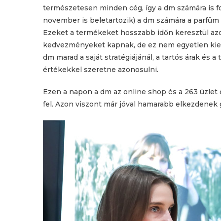
természetesen minden cég, így a dm számára is f
november is beletartozik) a dm számára a parfüm
Ezeket a termékeket hosszabb időn keresztül azo
kedvezményeket kapnak, de ez nem egyetlen kieme
dm marad a saját stratégiájánál, a tartós árak és a
értékekkel szeretne azonosulni.
Ezen a napon a dm az online shop és a 263 üzlet ö
fel. Azon viszont már jóval hamarabb elkezdenek g