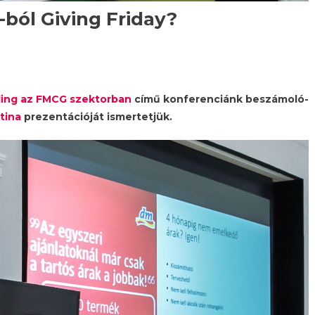
-ból Giving Friday?
ding az FMCG szektorban
című konferenciánk beszámoló-
ztina
prezentációját ismertetjük.