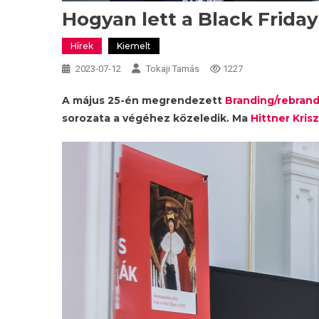
Hogyan lett a Black Friday
Hírek
Kiemelt
2023-07-12
Tokaji Tamás
1227
A május 25-én megrendezett
Branding/rebran
sorozata a végéhez közeledik. Ma
Hittner Kris