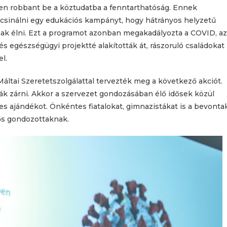
ben robbant be a köztudatba a fenntarthatóság. Ennek
 csinálni egy edukációs kampányt, hogy hátrányos helyzetű
ak élni. Ezt a programot azonban megakadályozta a COVID, az
és egészségügyi projektté alakították át, rászoruló családokat
l.
áltai Szeretetszolgálattal tervezték meg a következő akciót.
ják zárni. Akkor a szervezet gondozásában élő idősek közül
ajándékot. Önkéntes fiatalokat, gimnazistákat is a bevonta
dős gondozottaknak.