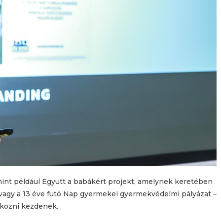
mint például Együtt a babákért projekt, amelynek keretében
 vagy a 13 éve futó Nap gyermekei gyermekvédelmi pályázat –
alkozni kezdenek.