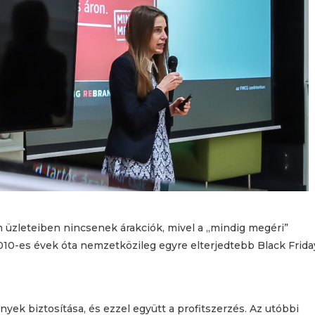
m üzleteiben nincsenek árakciók, mivel a „mindig megéri”
 2010-es évek óta nemzetközileg egyre elterjedtebb Black Frida
yek biztosítása, és ezzel együtt a profitszerzés. Az utóbbi