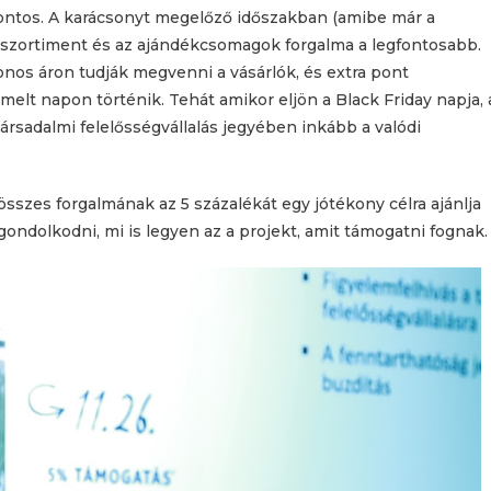
ontos. A karácsonyt megelőző időszakban (amibe már a
 szortiment és az ajándékcsomagok forgalma a legfontosabb.
nos áron tudják megvenni a vásárlók, és extra pont
lt napon történik. Tehát amikor eljön a Black Friday napja, 
 társadalmi felelősségvállalás jegyében inkább a valódi
sszes forgalmának az 5 százalékát egy jótékony célra ajánlja
ondolkodni, mi is legyen az a projekt, amit támogatni fognak.