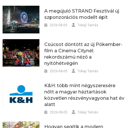
A megújuló STRAND Fesztivál új
szponzorációs modellt épít
2026-08-05
Tokaji Tamás
Csúcsot döntött az új Pókember-
film a Cinema Citynél:
rekordszámú néző a
nyitóhétvégén
2026-08-05
Tokaji Tamás
K&H: több mint négyszeresére
nőtt a magyar háztartások
közvetlen részvényvagyona hat év
alatt
2026-08-05
Tokaji Tamás
Hogyan segítik a modern