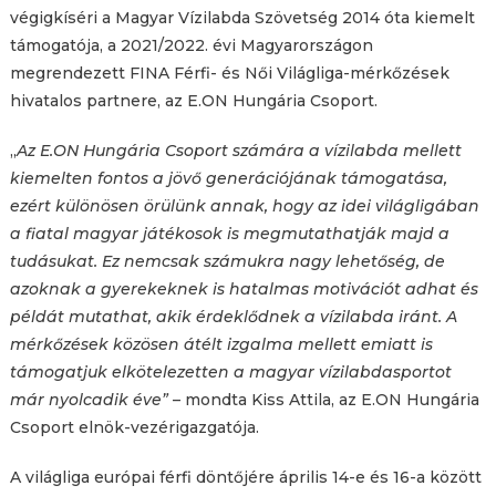
végigkíséri a Magyar Vízilabda Szövetség 2014 óta kiemelt
támogatója, a 2021/2022. évi Magyarországon
megrendezett FINA Férfi- és Női Világliga-mérkőzések
hivatalos partnere, az E.ON Hungária Csoport.
„
Az E.ON Hungária Csoport számára a vízilabda mellett
kiemelten fontos a jövő generációjának támogatása,
ezért különösen örülünk annak, hogy az idei világligában
a fiatal magyar játékosok is megmutathatják majd a
tudásukat. Ez nemcsak számukra nagy lehetőség, de
azoknak a gyerekeknek is hatalmas motivációt adhat és
példát mutathat, akik érdeklődnek a vízilabda iránt. A
mérkőzések közösen átélt izgalma mellett emiatt is
támogatjuk elkötelezetten a magyar vízilabdasportot
már nyolcadik éve”
– mondta Kiss Attila, az E.ON Hungária
Csoport elnök-vezérigazgatója.
A világliga európai férfi döntőjére április 14-e és 16-a között