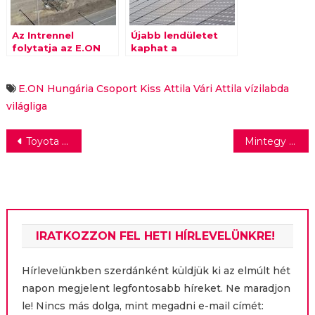
Az Intrennel
Újabb lendületet
folytatja az E.ON
kaphat a
robbanásszerűen
növekvő napelemes
piac
E.ON Hungária Csoport
Kiss Attila
Vári Attila
vízilabda
világliga
Bejegyzés
Toyota Corolla Cross: az élet apró örömeinek értékelésére buzdító kampánnyal debütál Amerikában az új modell
Mintegy 38 millió forintból vásárolhat elektromos ágyakat a Semmelweis Egyetem Alapítvány a Lidl jóvoltából
navigáció
IRATKOZZON FEL HETI HÍRLEVELÜNKRE!
Hírlevelünkben szerdánként küldjük ki az elmúlt hét
napon megjelent legfontosabb híreket. Ne maradjon
le! Nincs más dolga, mint megadni e-mail címét: