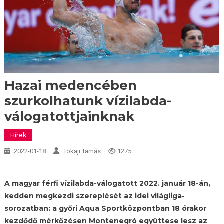
Hazai medencében
szurkolhatunk vízilabda-
válogatottjainknak
Hírek
2022-01-18
Tokaji Tamás
1275
A magyar férfi vízilabda-válogatott 2022. január 18-án,
kedden megkezdi szereplését az idei világliga-
sorozatban: a győri Aqua Sportközpontban 18 órakor
kezdődő mérkőzésen Montenegró együttese lesz az