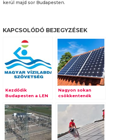
kerül majd sor Budapesten.
KAPCSOLÓDÓ BEJEGYZÉSEK
Kezdődik
Nagyon sokan
Budapesten a LEN
csökkentenék
Bajnokok Ligája
napelemmel az
rendezvénysorozat
energiaköltségeiket