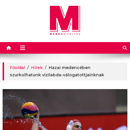
Márkamonitor
Főoldal
/
Hírek
/
Hazai medencében
szurkolhatunk vízilabda-válogatottjainknak