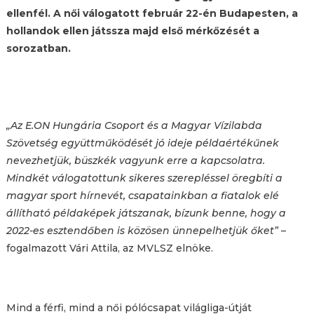
ellenfél. A női válogatott február 22-én Budapesten, a
hollandok ellen játssza majd első mérkőzését a
sorozatban.
„Az E.ON Hungária Csoport és a Magyar Vízilabda
Szövetség együttműködését jó ideje példaértékűnek
nevezhetjük, büszkék vagyunk erre a kapcsolatra.
Mindkét válogatottunk sikeres szerepléssel öregbíti a
magyar sport hírnevét, csapatainkban a fiatalok elé
állítható példaképek játszanak, bízunk benne, hogy a
2022-es esztendőben is közösen ünnepelhetjük őket”
–
fogalmazott Vári Attila, az MVLSZ elnöke.
Mind a férfi, mind a női pólócsapat világliga-útját