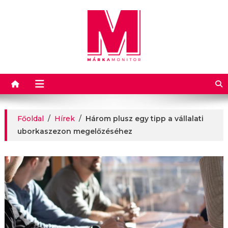
Márkamonitor
Főoldal
/
Hírek
/
Három plusz egy tipp a vállalati
uborkaszezon megelőzéséhez