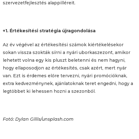
szervezetfejlesztés alappilléreit.
+1. Értékesítési stratégia újragondolása
Az év végével az értékesítési számok kiértékelésekor
sokan vissza szokták sírni a nyári uborkaszezont, amikor
lehetett volna egy kis pluszt beletenni és nem hagyni,
hogy ellaposodjon az értékesítés, csak azért, mert nyár
van. Ezt is érdemes előre tervezni, nyári promócióknak,
extra kedvezménynek, ajánlatoknak teret engedni, hogy a
legtöbbet ki lehessen hozni a szezonból.
Fotó: Dylan Gillis/unsplash.com