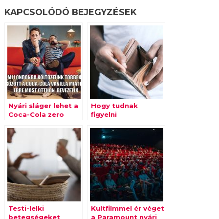
KAPCSOLÓDÓ BEJEGYZÉSEK
Nyári sláger lehet a
Hogy tudnak
Coca-Cola zero
figyelni
Vanilla
pénzügyeikre a
fiatalok
nyaraláskor?
Testi-lelki
Kultfilmmel ér véget
betegségeket
a Paramount nyári