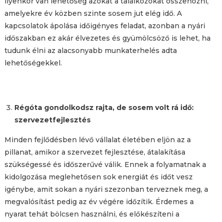
ilyenkor van lehetőség azokat a találkozókat összehozni,
amelyekre év közben szinte sosem jut elég idő. A
kapcsolatok ápolása időigényes feladat, azonban a nyári
időszakban ez akár élvezetes és gyümölcsöző is lehet, ha
tudunk élni az alacsonyabb munkaterhelés adta
lehetőségekkel.
Régóta gondolkodsz rajta, de sosem volt rá idő:
szervezetfejlesztés
Minden fejlődésben lévő vállalat életében eljön az a
pillanat, amikor a szervezet fejlesztése, átalakítása
szükségessé és időszerűvé válik. Ennek a folyamatnak a
kidolgozása meglehetősen sok energiát és időt vesz
igénybe, amit sokan a nyári szezonban terveznek meg, a
megvalósítást pedig az év végére időzítik. Érdemes a
nyarat tehát bölcsen használni, és előkészíteni a