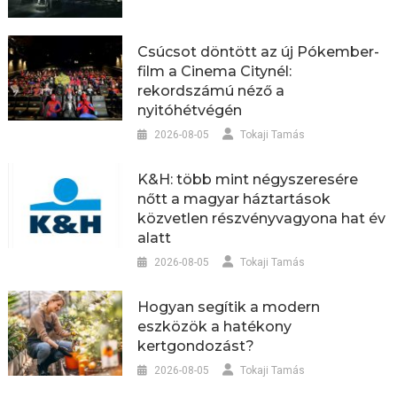
Csúcsot döntött az új Pókember-
film a Cinema Citynél:
rekordszámú néző a
nyitóhétvégén
2026-08-05
Tokaji Tamás
K&H: több mint négyszeresére
nőtt a magyar háztartások
közvetlen részvényvagyona hat év
alatt
2026-08-05
Tokaji Tamás
Hogyan segítik a modern
eszközök a hatékony
kertgondozást?
2026-08-05
Tokaji Tamás