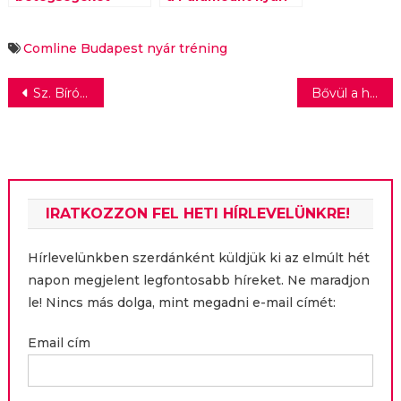
előzhet meg a nyári
mozija
digitális detox
Comline Budapest
nyár
tréning
Bejegyzés
Sz. Bíró Zoltán: Putyin háborúja
Bővül a hátrányos helyzetű gyermekek pénzügyi és szociális készségeinek fejlesztését célzó program
navigáció
IRATKOZZON FEL HETI HÍRLEVELÜNKRE!
Hírlevelünkben szerdánként küldjük ki az elmúlt hét
napon megjelent legfontosabb híreket. Ne maradjon
le! Nincs más dolga, mint megadni e-mail címét:
Email cím