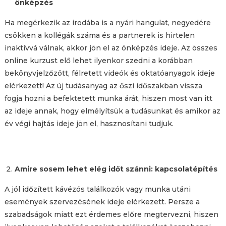
önképzés
Ha megérkezik az irodába is a nyári hangulat, negyedére
csökken a kollégák száma és a partnerek is hirtelen
inaktívvá válnak, akkor jön el az önképzés ideje. Az összes
online kurzust elő lehet ilyenkor szedni a korábban
bekönyvjelzőzött, félretett videók és oktatóanyagok ideje
elérkezett! Az új tudásanyag az őszi időszakban vissza
fogja hozni a befektetett munka árát, hiszen most van itt
az ideje annak, hogy elmélyítsük a tudásunkat és amikor az
év végi hajtás ideje jön el, hasznosítani tudjuk.
Amire sosem lehet elég időt szánni: kapcsolatépítés
A jól időzített kávézós találkozók vagy munka utáni
események szervezésének ideje elérkezett. Persze a
szabadságok miatt ezt érdemes előre megtervezni, hiszen