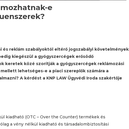
ámozhatnak-e
luenszerek?
 és reklám szabályoktól eltérő jogszabályi követelmények
 pedig kiegészül a gyógyszercégek erősödő
yok keretek közé szorítják a gyógyszercégek reklámozási
 mellett lehetséges-e a piaci szereplők számára a
almazni? A kérdést a KNP LAW Ügyvédi Iroda szakértője
kül kiadható (OTC – Over the Counter) termékek és
lag a vény nélkül kiadható és társadalombiztosítási