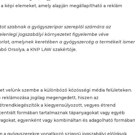
 a képi elemeket, amely alapján megállapítható a reklám
tot szabnak a gyógyszeripar szereplői számára az
jelenlegi jogszabályi környezetet figyelembe véve
lat, amelynek keretében a gyógyszercég a termékeit ismer
bó Orsolya, a KNP LAW szakértője.
et velünk szembe a különböző közösségi média felületeken.
 reklámozása jogilag megengedett, hiszen az
étrendkiegészítők a kiegyensúlyozott, vegyes étrend
centrált formában tartalmaznak tápanyagokat vagy egyéb
anyagokat, egyenként vagy kombináltan és adagolható formában
 a gyógyszerekre vonatkozó szigorú jogszabályi előírások