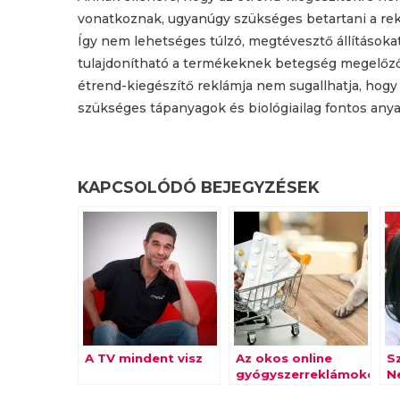
vonatkoznak, ugyanúgy szükséges betartani a re
Így nem lehetséges túlzó, megtévesztő állításokat
tulajdonítható a termékeknek betegség megelőző- 
étrend-kiegészítő reklámja nem sugallhatja, hogy
szükséges tápanyagok és biológiailag fontos anya
KAPCSOLÓDÓ BEJEGYZÉSEK
A TV mindent visz
Az okos online
S
gyógyszerreklámoké
N
a jövő, de még várni
k