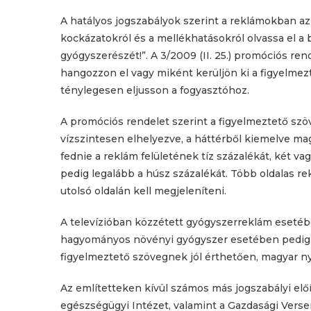
A hatályos jogszabályok szerint a reklámokban az 
kockázatokról és a mellékhatásokról olvassa el a
gyógyszerészét!”. A 3/2009 (II. 25.) promóciós r
hangozzon el vagy miként kerüljön ki a figyelme
ténylegesen eljusson a fogyasztóhoz.
A promóciós rendelet szerint a figyelmeztető szöv
vízszintesen elhelyezve, a háttérből kiemelve mag
fednie a reklám felületének tíz százalékát, két 
pedig legalább a húsz százalékát. Több oldalas 
utolsó oldalán kell megjeleníteni.
A televízióban közzétett gyógyszerreklám eseté
hagyományos növényi gyógyszer esetében pedig tí
figyelmeztető szövegnek jól érthetően, magyar ny
Az említetteken kívül számos más jogszabályi elő
egészségügyi Intézet, valamint a Gazdasági Versen