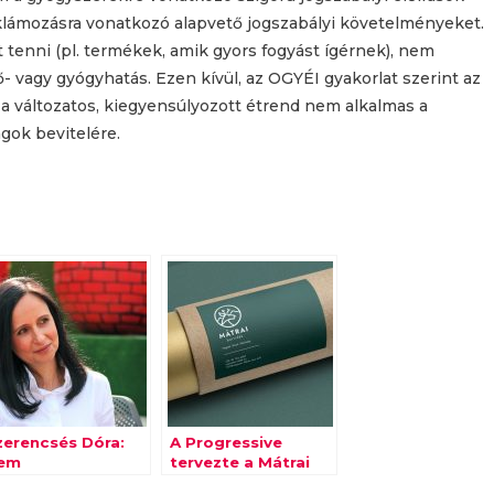
klámozásra vonatkozó alapvető jogszabályi követelményeket.
 tenni (pl. termékek, amik gyors fogyást ígérnek), nem
vagy gyógyhatás. Ezen kívül, az OGYÉI gyakorlat szerint az
 a változatos, kiegyensúlyozott étrend nem alkalmas a
gok bevitelére.
zerencsés Dóra:
A Progressive
em
tervezte a Mátrai
ényelmesedhetünk
borvidék új