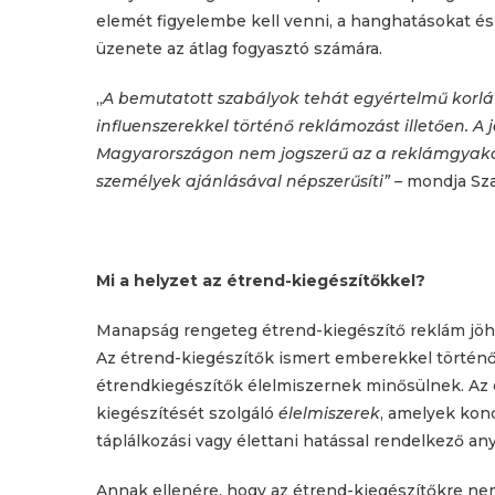
elemét figyelembe kell venni, a hanghatásokat és
üzenete az átlag fogyasztó számára.
„
A bemutatott szabályok tehát egyértelmű korlá
influenszerekkel történő reklámozást illetően. A 
Magyarországon nem jogszerű az a reklámgyakor
személyek ajánlásával népszerűsíti” –
mondja Sza
Mi a helyzet az étrend-kiegészítőkkel?
Manapság rengeteg étrend-kiegészítő reklám jöh
Az étrend-kiegészítők ismert emberekkel történő
étrendkiegészítők élelmiszernek minősülnek. Az 
kiegészítését szolgáló
élelmiszerek
, amelyek kon
táplálkozási vagy élettani hatással rendelkező 
Annak ellenére, hogy az étrend-kiegészítőkre nem