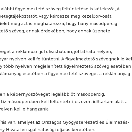
alábbi figyelmeztető szöveg feltüntetése is kötelező: „A
 betegtájékoztatót, vagy kérdezze meg kezelőorvosát,
endelet még azt is meghatározza, hogy hány másodpercig
ztető szöveg, annak érdekében, hogy annak üzenete
eget a reklámban jól olvashatóan, jól látható helyen,
yar nyelven kell feltüntetni. A figyelmeztető szövegnek le kel
vagy több nyelven megjelenített figyelmeztető szöveg esetében
reklámanyag esetében a figyelmeztető szöveget a reklámanyag
ben a képernyőszöveget legalább öt másodpercig,
z másodpercben kell feltüntetni, és ezen időtartam alatt a
elven kell elhangzania.
írás van, amelyet az Országos Gyógyszerészeti és Élelmezés-
y Hivatal vizsgál hatósági eljárás keretében.