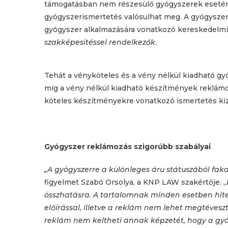
támogatásban nem részesülő gyógyszerek esetén
gyógyszerismertetés valósulhat meg. A gyógyszeris
gyógyszer alkalmazására vonatkozó kereskedelmi
szakképesítéssel rendelkezők
.
Tehát a vényköteles és a vény nélkül kiadható g
míg a vény nélkül kiadható készítmények reklámoz
köteles készítményekre vonatkozó ismertetés kiz
Gyógyszer reklámozás szigorúbb szabályai
„A gyógyszerre a különleges áru státuszából f
figyelmet Szabó Orsolya, a KNP LAW szakértője. „
összhatásra. A tartalomnak minden esetben hitel
előírással, illetve a reklám nem lehet megtéves
reklám nem keltheti annak képzetét, hogy a gyó