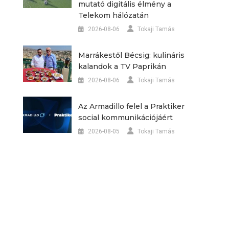
mutató digitális élmény a
Telekom hálózatán
2026-08-06
Tokaji Tamás
Marrákestől Bécsig: kulináris
kalandok a TV Paprikán
2026-08-06
Tokaji Tamás
Az Armadillo felel a Praktiker
social kommunikációjáért
2026-08-05
Tokaji Tamás