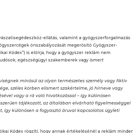
ászatisegédeszköz-ellátás, valamint a gyógyszerforgalmazás
 gyógyszercégek önszabályozását megerősítő Gyógyszer-
kai Kódex”) is előírja, hogy a gyógyszer reklám nem
ly tudósok, egészségügyi szakemberek vagy
ismert
yiségnek minősül az olyan természetes személy vagy fiktív
ége, széles körben elismert szakértelme, jó hírneve vagy
sével vagy a rá való hivatkozással – így különösen
szerűen tájékozott, az általában elvárható figyelmességgel
t, így különösen a fogyasztó áruval kapcsolatos ügyleti
tikai Kódex rögzíti, hogy annak értékelésénél a reklám minde