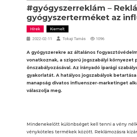
#gyógyszerreklám – Rekl
gyógyszerterméket az inf
Hírek
Kiemelt
2022-02-11
Tokaji Tamás
1096
A gyógyszerekre az általános fogyasztóvédelmi
vonatkoznak, a szigorú jogszabályi környezet
önszabályozásával. Az irányadó iparági szabál
gyakorlatát. A hatályos jogszabályok betartása
manapság divatos influenszer-marketinget alk
válaszolja meg.
Mindenekelőtt különbséget kell tenni a vény nél
vényköteles termékek között. Reklámozásra kizáró