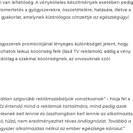
 van lehetőség. A vényköteles készítmények esetében pedig
mertetés a gyógyszerekre, összetételére, hatására, illetve a
 gyakorlat, amelynek
kizárólagos címzettje az egészségügyi
yógyszerek promóciójánál lényeges különbséget jelent, hogy
hatók laikus közönség felé (lásd TV reklámok), addig a vény
árólag a szakmai közönségnek, az orvosoknak szól.
akadóan szigorúbb reklámszabályok vonatkoznak”
– hívja fel a
Ez értendő mind a reklámok tartalmára, mind pedig azok
esnek kell lennie és összhangban kell lennie az alkalmazás
ztő, túlzó, nem eredményezhet téves öndiagnózist. Továbbá a
gyszer alkalmazása nélkül az ember egészsége károsul.”