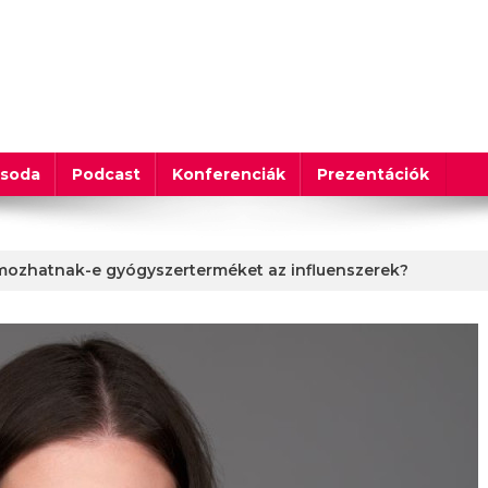
csoda
Podcast
Konferenciák
Prezentációk
mozhatnak-e gyógyszerterméket az influenszerek?