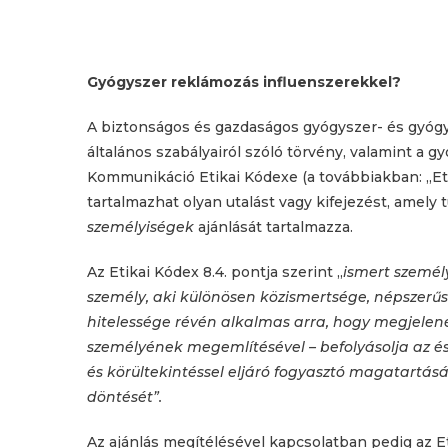
Gyógyszer reklámozás influenszerekkel?
A biztonságos és gazdaságos gyógyszer- és gyógy
általános szabályairól szóló törvény, valamint a
Kommunikáció Etikai Kódexe (a továbbiakban: „Eti
tartalmazhat olyan utalást vagy kifejezést, ame
személyiségek
ajánlását tartalmazza.
Az Etikai Kódex 8.4. pontja szerint „
ismert személ
személy, aki különösen közismertsége, népszerűs
hitelessége révén alkalmas arra, hogy megjelené
személyének megemlítésével – befolyásolja az és
és körültekintéssel eljáró fogyasztó magatartásá
döntését”.
Az ajánlás megítélésével kapcsolatban pedig az E