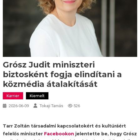
Grósz Judit miniszteri
biztosként fogja elindítani a
közmédia átalakítását
Karrier
Kiemelt
2026-06-09
Tokaji Tamás
526
Tarr Zoltán társadalmi kapcsolatokért és kultúráért
felelős miniszter
Facebookon
jelentette be, hogy Grósz