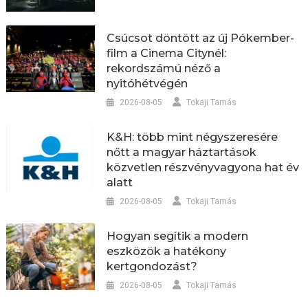
Csúcsot döntött az új Pókember-
film a Cinema Citynél:
rekordszámú néző a
nyitóhétvégén
2026-08-05
Tokaji Tamás
K&H: több mint négyszeresére
nőtt a magyar háztartások
közvetlen részvényvagyona hat év
alatt
2026-08-05
Tokaji Tamás
Hogyan segítik a modern
eszközök a hatékony
kertgondozást?
2026-08-05
Tokaji Tamás