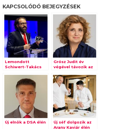
KAPCSOLÓDÓ BEJEGYZÉSEK
Lemondott
Grósz Judit év
Schiwert-Takács
végével távozik az
László, az RTL
RTL-től
Magyarország
marketing és
kommunikációs
igazgatója
Új elnök a DSA élén
Új séf dolgozik az
Arany Kaviár élén