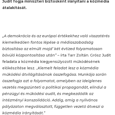
Judit fogja miniszteri biztosként irányítani a közmédia
átalakítását.
„A demokrácia és az európai értékekhez való visszatérés
kiemelkedően fontos lépése a médiaszabadság
biztosítása az elmúlt majd’ két évtized folyamatosan
bővülő központosítása után”
– írta Tarr Zoltán. Grósz Judit
feladata a közmédia kiegyensúlyozott működésének
előkészítése lesz. „
Kiemelt feladat lesz a közmédia
működési átvilágításának összefogása. Munkája során
összefogja azt a folyamatot, amelyben az ideiglenes
vezetés megszünteti a politikai propagandát, elindul a
pénzügyi és működési audit, és megkezdődik az
intézményi konszolidáció. Addig, amíg a nyilvános
pályázaton megválasztott, független vezető átveszi a
közmédia irányítását.”