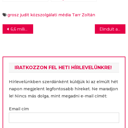
grosz judit
közszolgálati média
Tarr Zoltán
Bejegyzés
6,6 millió dolláros befektetést kapott a Kodesage, amely mesterséges intelligenciával újítja meg az elavult nagyvállalati szoftvereket
Elindult a „Hazaiban Hirdetünk” kampány – Összefog a hazai médiaszakma a magyar tartalom jövőjéért
navigáció
IRATKOZZON FEL HETI HÍRLEVELÜNKRE!
Hírlevelünkben szerdánként küldjük ki az elmúlt hét
napon megjelent legfontosabb híreket. Ne maradjon
le! Nincs más dolga, mint megadni e-mail címét:
Email cím