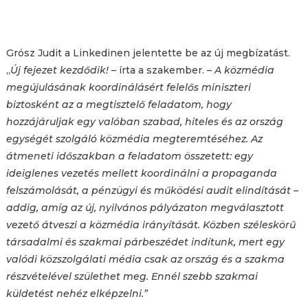
Grósz Judit a Linkedinen jelentette be az új megbízatást.
„
Új fejezet kezdődik!
– írta a szakember. –
A közmédia
megújulásának koordinálásért felelős miniszteri
biztosként az a megtisztelő feladatom, hogy
hozzájáruljak egy valóban szabad, hiteles és az ország
egységét szolgáló közmédia megteremtéséhez.
Az
átmeneti időszakban a feladatom összetett: egy
ideiglenes vezetés mellett koordinálni a propaganda
felszámolását, a pénzügyi és működési audit elindítását –
addig, amíg az új, nyilvános pályázaton megválasztott
vezető átveszi a közmédia irányítását. Közben széleskörű
társadalmi és szakmai párbeszédet indítunk, mert egy
valódi közszolgálati média csak az ország és a szakma
részvételével születhet meg.
Ennél szebb szakmai
küldetést nehéz elképzelni.”