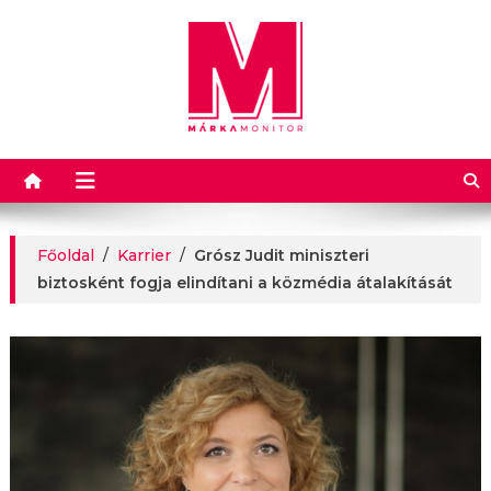
Márkamonitor
Főoldal
/
Karrier
/
Grósz Judit miniszteri
biztosként fogja elindítani a közmédia átalakítását