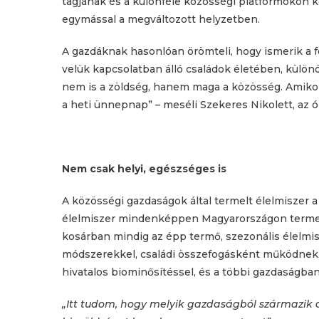
tagjának és a különféle közösségi platformokon k
egymással a megváltozott helyzetben.
A gazdáknak hasonlóan örömteli, hogy ismerik a f
velük kapcsolatban álló családok életében, különö
nem is a zöldség, hanem maga a közösség. Amikor
a heti ünnepnap” – meséli Szekeres Nikolett, az 
Nem csak helyi, egészséges is
A közösségi gazdaságok által termelt élelmiszer a 
élelmiszer mindenképpen Magyarországon termet
kosárban mindig az épp termő, szezonális élelmis
módszerekkel, családi összefogásként működnek.
hivatalos biominősítéssel, és a többi gazdaságban
„Itt tudom, hogy melyik gazdaságból származik a