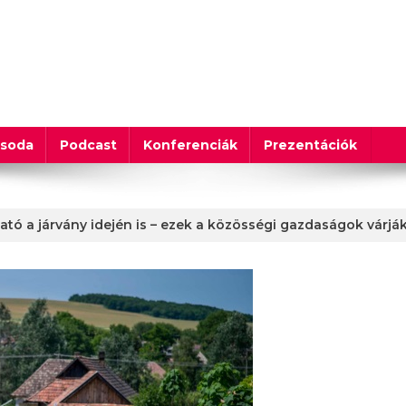
csoda
Podcast
Konferenciák
Prezentációk
ató a járvány idején is – ezek a közösségi gazdaságok várjá