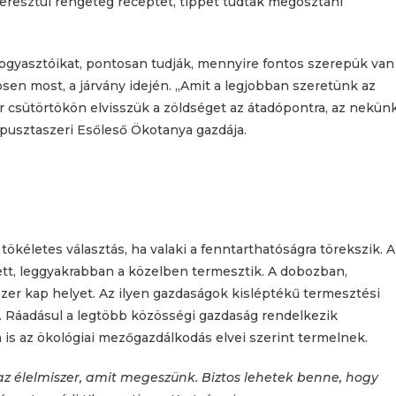
eresztül rengeteg receptet, tippet tudtak megosztani
ogyasztóikat, pontosan tudják, mennyire fontos szerepük van
sen most, a járvány idején. „Amit a legjobban szeretünk az
 csütörtökön elvisszük a zöldséget az átadópontra, az nekün
ópusztaszeri Esőleső Ökotanya gazdája.
tökéletes választás, ha valaki a fenntarthatóságra törekszik. A
t, leggyakrabban a közelben termesztik. A dobozban,
zer kap helyet. Az ilyen gazdaságok kisléptékű termesztési
 Ráadásul a legtöbb közösségi gazdaság rendelkezik
 is az ökológiai mezőgazdálkodás elvei szerint termelnek.
z élelmiszer, amit megeszünk. Biztos lehetek benne, hogy