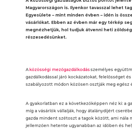
A közösségi gazdaságok biztos pontot jelente
Magyarországon is. Ilyenkor tavasszal lehet ta
Egyesülete – mint minden évben – idén is összeál
vásárlókat. Ebben az évben már egy térkép se
megnézhetjük, hol tudjuk átvenni heti zöldsé
részesedésünket.
A
közösségi mezőgazdálkodás
személyes együttmű
gazdálkodással járó kockázatokat, felelősséget 
szabályozott módon közösen osztják meg egész 
A gyakorlatban ez a következőképpen néz ki: a ga
míg a vásárlók vállalják, hogy átalánydíjért cser
gazda mindent szétoszt a tagok között, ami nála m
jellemzően hetente ugyanabban az időben és helye