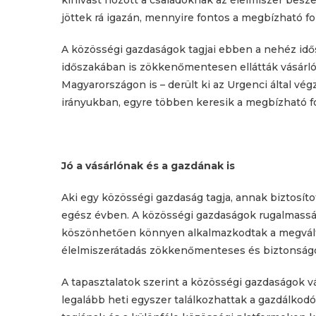
kihívást hozott a családoknak az élelmiszer besze
jöttek rá igazán, mennyire fontos a megbízható fo
A közösségi gazdaságok tagjai ebben a nehéz idős
időszakában is zökkenőmentesen ellátták vásárlói
Magyarországon is – derült ki az Urgenci által vé
irányukban, egyre többen keresik a megbízható for
Jó a vásárlónak és a gazdának is
Aki egy közösségi gazdaság tagja, annak biztosítot
egész évben. A közösségi gazdaságok rugalmassá
köszönhetően könnyen alkalmazkodtak a megválto
élelmiszerátadás zökkenőmenteses és biztonságos
A tapasztalatok szerint a közösségi gazdaságok vá
legalább heti egyszer találkozhattak a gazdálkodó