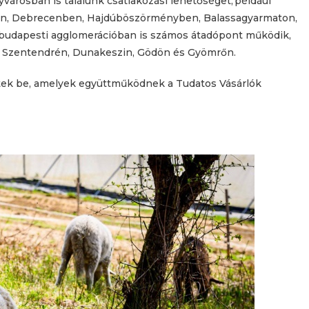
városban is találunk csatlakozási lehetőséget, például
n, Debrecenben, Hajdúböszörményben, Balassagyarmaton,
budapesti agglomerációban is számos átadópont működik,
n, Szentendrén, Dunakeszin, Gödön és Gyömrőn.
ültek be, amelyek együttműködnek a Tudatos Vásárlók