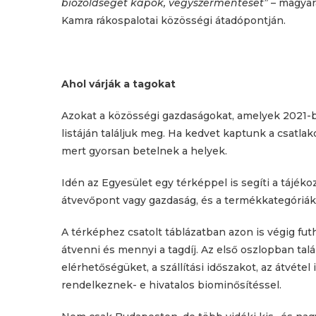
biozöldséget kapok, vegyszermenteset”
– magyar
Kamra rákospalotai közösségi átadópontján.
Ahol várják a tagokat
Azokat a közösségi gazdaságokat, amelyek 2021-ben
listáján találjuk meg. Ha kedvet kaptunk a csatl
mert gyorsan betelnek a helyek.
Idén az Egyesület egy térképpel is segíti a tájék
átvevőpont vagy gazdaság, és a termékkategóriák 
A térképhez csatolt táblázatban azon is végig fut
átvenni és mennyi a tagdíj. Az első oszlopban talá
elérhetőségüket, a szállítási időszakot, az átvétel
rendelkeznek- e hivatalos biominősítéssel.