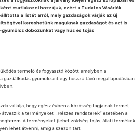
ttek a fogyasztóknak a járvány idején egész Európában és
gként csatlakozni hozzájuk, ezért a Tudatos Vásárlók
lította a listát arról, mely gazdaságok várják az új
gítségével kereshetünk maguknak gazdaságot és azt is
g-gyümölcs dobozunkat vagy hús és tojás
ködés termelő és fogyasztó között, amelyben a
és a gazdálkodás gyümölcseit egy hosszú távú megállapodásban
évben.
zda vállalja, hogy egész évben a közösség tagjainak termel,
ébe átveszik a terményeket. „Részes rendszerek” esetében a
egterem. A terményeket (lehet zöldség, tojás, állati termékek
n lehet átvenni, amíg a szezon tart.