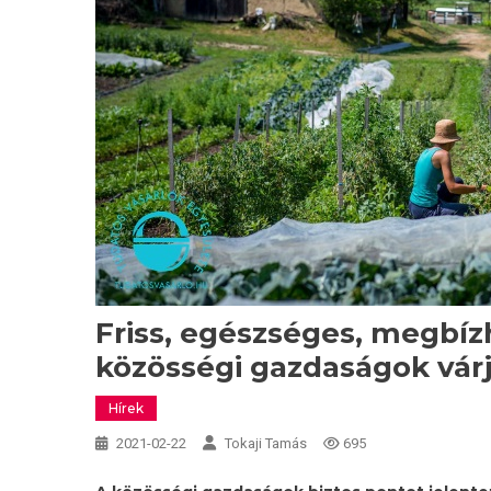
Friss, egészséges, megbízh
közösségi gazdaságok várj
Hírek
2021-02-22
Tokaji Tamás
695