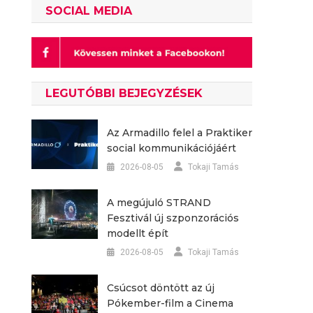
SOCIAL MEDIA
LEGUTÓBBI BEJEGYZÉSEK
Az Armadillo felel a Praktiker
social kommunikációjáért
2026-08-05
Tokaji Tamás
A megújuló STRAND
Fesztivál új szponzorációs
modellt épít
2026-08-05
Tokaji Tamás
Csúcsot döntött az új
Pókember-film a Cinema