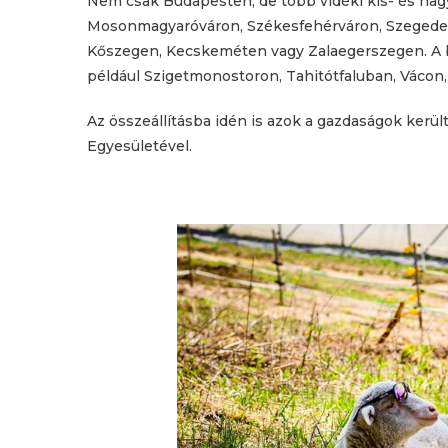
Nem csak Budapesten, de több vidéki kis- és nagy
Mosonmagyaróváron, Székesfehérváron, Szegede
Kőszegen, Kecskeméten vagy Zalaegerszegen. A 
például Szigetmonostoron, Tahitótfaluban, Váco
Az összeállításba idén is azok a gazdaságok ker
Egyesületével.