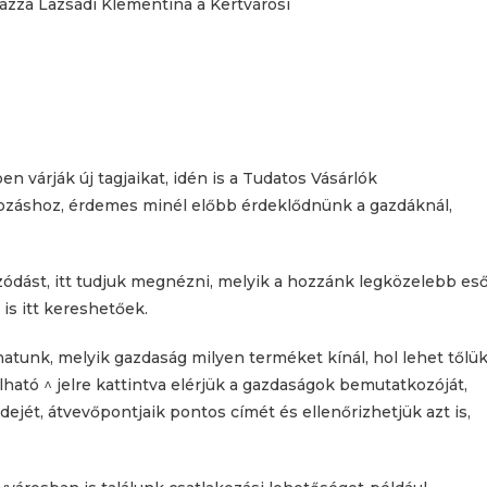
ázza Lazsádi Klementina a Kertvárosi
 várják új tagjaikat, idén is a Tudatos Vásárlók
akozáshoz, érdemes minél előbb érdeklődnünk a gazdáknál,
ozódást, itt tudjuk megnézni, melyik a hozzánk legközelebb es
is itt kereshetőek.
hatunk, melyik gazdaság milyen terméket kínál, hol lehet tőlü
lható ^ jelre kattintva elérjük a gazdaságok bemutatkozóját,
 idejét, átvevőpontjaik pontos címét és ellenőrizhetjük azt is,