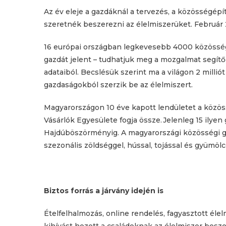
Az év eleje a gazdáknál a tervezés, a közösségépíté
szeretnék beszerezni az élelmiszerüket. Február
16 európai országban legkevesebb 4000 közösség
gazdát jelent – tudhatjuk meg a mozgalmat segítő
adataiból. Becslésük szerint ma a világon 2 milliót
gazdaságokból szerzik be az élelmiszert.
Magyarországon 10 éve kapott lendületet a közö
Vásárlók Egyesülete fogja össze. Jelenleg 15 ily
Hajdúböszörményig. A magyarországi közösségi gaz
szezonális zöldséggel, hússal, tojással és gyümölc
Biztos forrás a járvány idején is
Ételfelhalmozás, online rendelés, fagyasztott éle