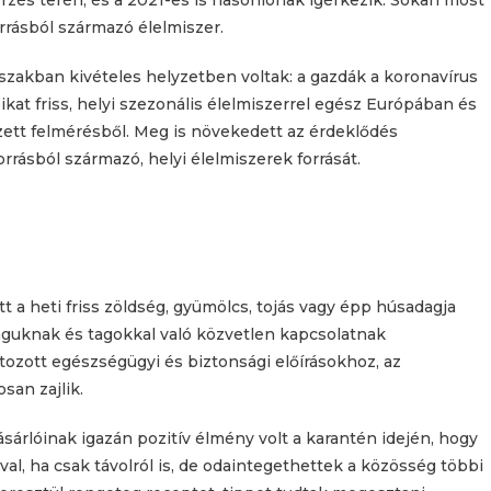
rzés terén, és a 2021-es is hasonlónak ígérkezik. Sokan most
rrásból származó élelmiszer.
zakban kivételes helyzetben voltak: a gazdák a koronavírus
kat friss, helyi szezonális élelmiszerrel egész Európában és
gzett felmérésből. Meg is növekedett az érdeklődés
rásból származó, helyi élelmiszerek forrását.
t a heti friss zöldség, gyümölcs, tojás vagy épp húsadagja
guknak és tagokkal való közvetlen kapcsolatnak
zott egészségügyi és biztonsági előírásokhoz, az
an zajlik.
sárlóinak igazán pozitív élmény volt a karantén idején, hogy
val, ha csak távolról is, de odaintegethettek a közösség többi