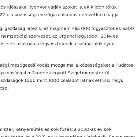
s időszaka. Ilyenkor várják azokat is, akik idén tőlük
 22-e a közösségi mezőgazdálkodás nemzetközi napja.
i gazdaság létezik, ez majdnem 465 000 fogyasztót és 6300
 nemzetközi szervezet, az Urgenci legutóbbi, 2014-es
 is eléri azoknak a fogyasztóknak a száma, akik ilyen
sségi mezőgazdálkodás mozgalma, a közösségeket a Tudatos
en gazdasággal működnek együtt Szigetmonostortól
daságok több mint 1000 családot látnak el friss, helyi,
csel.
lmiszer, kenyérsütés és sok főzés: a 2020-as év sok