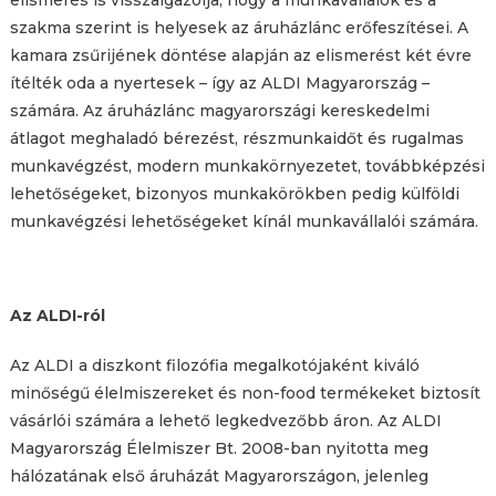
elismerés is visszaigazolja, hogy a munkavállalók és a
szakma szerint is helyesek az áruházlánc erőfeszítései. A
kamara zsűrijének döntése alapján az elismerést két évre
ítélték oda a nyertesek – így az ALDI Magyarország –
számára. Az áruházlánc magyarországi kereskedelmi
átlagot meghaladó bérezést, részmunkaidőt és rugalmas
munkavégzést, modern munkakörnyezetet, továbbképzési
lehetőségeket, bizonyos munkakörökben pedig külföldi
munkavégzési lehetőségeket kínál munkavállalói számára.
Az ALDI-ról
Az ALDI a diszkont filozófia megalkotójaként kiváló
minőségű élelmiszereket és non-food termékeket biztosít
vásárlói számára a lehető legkedvezőbb áron. Az ALDI
Magyarország Élelmiszer Bt. 2008-ban nyitotta meg
hálózatának első áruházát Magyarországon, jelenleg