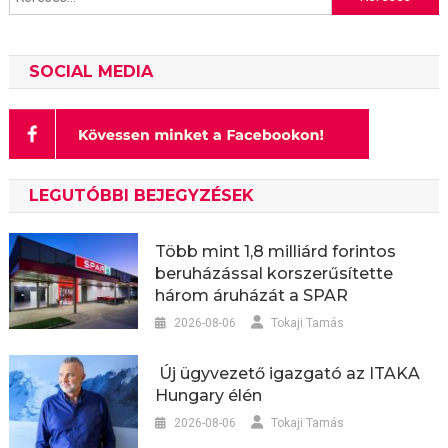
SOCIAL MEDIA
LEGUTÓBBI BEJEGYZÉSEK
Több mint 1,8 milliárd forintos
beruházással korszerűsítette
három áruházát a SPAR
2026-08-06
Tokaji Tamás
Új ügyvezető igazgató az ITAKA
Hungary élén
2026-08-06
Tokaji Tamás