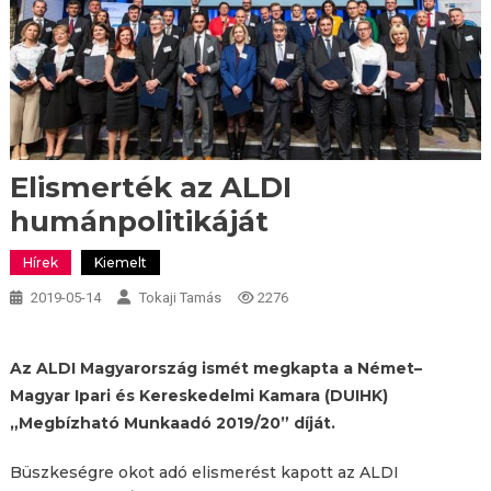
Elismerték az ALDI
humánpolitikáját
Hírek
Kiemelt
2019-05-14
Tokaji Tamás
2276
Az ALDI Magyarország ismét megkapta a Német–
Magyar Ipari és Kereskedelmi Kamara (DUIHK)
„Megbízható Munkaadó 2019/20” díját.
Büszkeségre okot adó elismerést kapott az ALDI