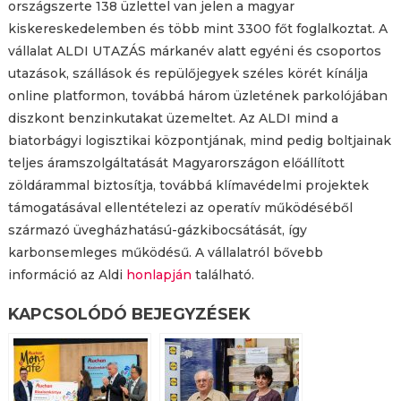
országszerte 138 üzlettel van jelen a magyar
kiskereskedelemben és több mint 3300 főt foglalkoztat. A
vállalat ALDI UTAZÁS márkanév alatt egyéni és csoportos
utazások, szállások és repülőjegyek széles körét kínálja
online platformon, továbbá három üzletének parkolójában
diszkont benzinkutakat üzemeltet. Az ALDI mind a
biatorbágyi logisztikai központjának, mind pedig boltjainak
teljes áramszolgáltatását Magyarországon előállított
zöldárammal biztosítja, továbbá klímavédelmi projektek
támogatásával ellentételezi az operatív működéséből
származó üvegházhatású-gázkibocsátását, így
karbonsemleges működésű. A vállalatról bővebb
információ az Aldi
honlapján
található.
KAPCSOLÓDÓ BEJEGYZÉSEK