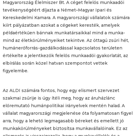
Magyarország Élelmiszer Bt. A céget felelős munkaadói
tevékenységéért díjazta a Német–Magyar Ipari és
Kereskedelmi Kamara. A magyarországi vállalatok számára
kiírt pályázatban azokat a cégeket keresték, amelyek
példaértékűen bánnak munkatársaikkal mind a munka-
mind az életkörülményeiket tekintve. Az öttagú zsűri hét,
humánerőforrás-gazdálkodással kapcsolatos területen
értékelte a jelentkezők felelős munkaadói gyakorlatát, az
elbírálás során közel hatvan szempontot vettek
figyelembe.
Az ALDI számára fontos, hogy egy elismert szervezet
szakmai zsűrije is úgy ítéli meg, hogy az áruházlánc
előremutató humánpolitikai irányelvek mentén halad. A
vállalat magyarországi megjelenése óta folyamatosan figyel
arra, hogy a lehető legmagasabb béreket és emellett jó
munkakörülményeket biztosítsa munkavállalóinak. Ez az