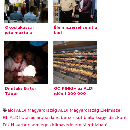
Okoslakással
Élelmiszerrel segít a
jutalmazta a
Lidl
hűséget az Auchan
Digitális Bátor
GO PINK! – az ALDI
Tábor
idén 1 000 000
megszervezésében
forinttal támogatta
segít az ALDI:
a mellrák ellen
küzdő
aldi
ALDI Magyarország
ALDI Magyarország Élelmiszer
alapítványokat
Bt.
ALDI Utazás
áruházlánc
benzinkút
biatorbágyi
diszkont
DUIH
karbonsemleges
klímavédelem
Megbízható