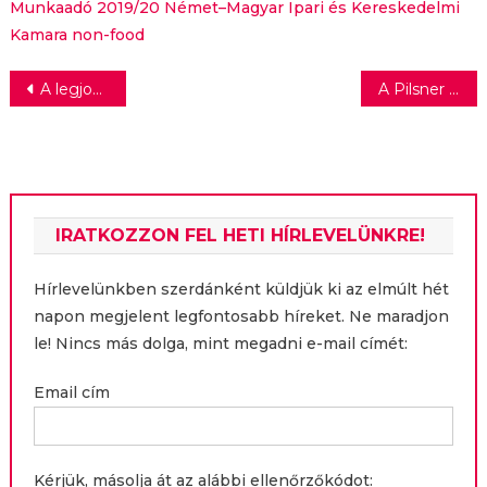
Munkaadó 2019/20
Német–Magyar Ipari és Kereskedelmi
Kamara
non-food
Bejegyzés
A legjobb hazai márkák között az SAP
A Pilsner Urquell a Prologis új parkjában
navigáció
IRATKOZZON FEL HETI HÍRLEVELÜNKRE!
Hírlevelünkben szerdánként küldjük ki az elmúlt hét
napon megjelent legfontosabb híreket. Ne maradjon
le! Nincs más dolga, mint megadni e-mail címét:
Email cím
Kérjük, másolja át az alábbi ellenőrzőkódot: