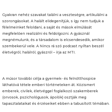
Gyakran nehéz szavakat találni a veszteségre, artikulálni a
szorongásokat. A halált elidegenítjük, s így nem tudjuk a
félelmeinket feloldani, a saját és mások elmúlását
megfelelően realizálni és feldolgozni. A gyásznál
megnémulunk, és a társadalom is elcsendesedik, amikor
szembekerül vele. A Nincs rá szó podcast nyíltan beszél
életvégről, halálról, gyászról – írja az MTI.
A műsor további célja a gyermek- és felnőtthospice
láthatóvá tétele emberi történeteken át. Közismert
emberek, civilek, életvéggel foglalkozó szakemberek
(orvosok, pszichológusok, ápolók) osztják meg
tapasztalataikat és érzéseiket ebben a tabusított témában.