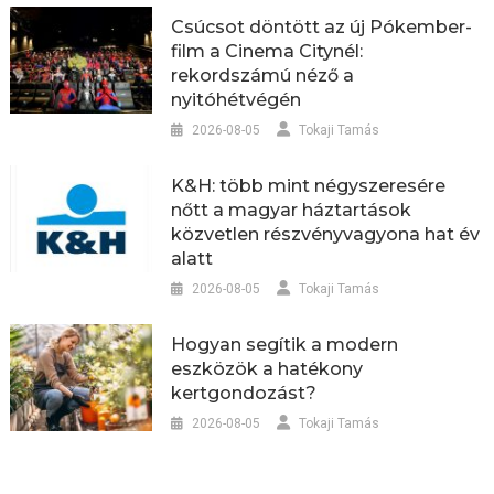
Csúcsot döntött az új Pókember-
film a Cinema Citynél:
rekordszámú néző a
nyitóhétvégén
2026-08-05
Tokaji Tamás
K&H: több mint négyszeresére
nőtt a magyar háztartások
közvetlen részvényvagyona hat év
alatt
2026-08-05
Tokaji Tamás
Hogyan segítik a modern
eszközök a hatékony
kertgondozást?
2026-08-05
Tokaji Tamás