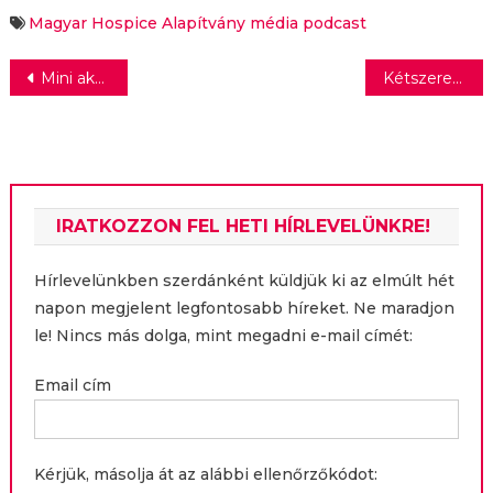
Magyar Hospice Alapítvány
média
podcast
Bejegyzés
Mini akciófilmmel reklámozza a Lexus a vadonatúj RX turbófelöltöltéses hibrid kivitelét
Kétszeresére nőtt a kifizetetlen számlák aránya a magyar gazdaságban
navigáció
IRATKOZZON FEL HETI HÍRLEVELÜNKRE!
Hírlevelünkben szerdánként küldjük ki az elmúlt hét
napon megjelent legfontosabb híreket. Ne maradjon
le! Nincs más dolga, mint megadni e-mail címét:
Email cím
Kérjük, másolja át az alábbi ellenőrzőkódot: