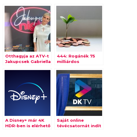
Otthagyja az ATV-t
444: Rogánék 75
Jakupcsek Gabriella
milliárdos
kommunikációs
keretmegállapodást
kötöttek a Balásy
Gyula-féle
cégcsoporttal
A Disney+ már 4K
Saját online
HDR-ben is elérhető
tévécsatornát indít
a PS5 konzolokon
a Demokratikus
Koalíció