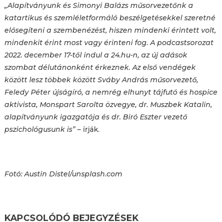
„Alapítványunk és Simonyi Balázs műsorvezetőnk a
katartikus és szemléletformáló beszélgetésekkel szeretné
elősegíteni a szembenézést, hiszen mindenki érintett volt,
mindenkit érint most vagy érinteni fog. A podcastsorozat
2022. december 17-től indul a 24.hu-n, az új adások
szombat délutánonként érkeznek. Az első vendégek
között lesz többek között Sváby András műsorvezető,
Feledy Péter újságíró, a nemrég elhunyt tájfutó és hospice
aktivista, Monspart Sarolta özvegye, dr. Muszbek Katalin,
alapítványunk igazgatója és dr. Biró Eszter vezető
pszichológusunk is”
– írják.
Fotó: Austin Distel/unsplash.com
KAPCSOLÓDÓ BEJEGYZÉSEK