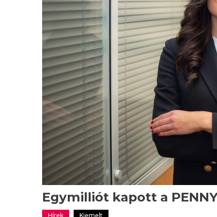
Egymilliót kapott a PENN
Hírek
Kiemelt