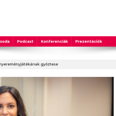
csoda
Podcast
Konferenciák
Prezentációk
 nyereményjátékának győztese