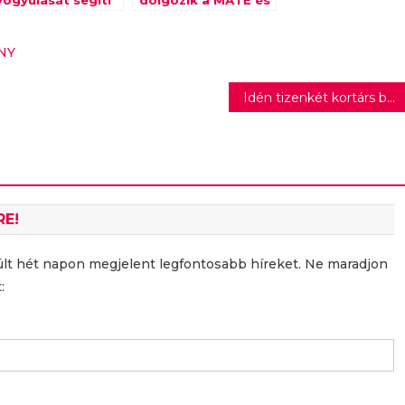
yógyulását segíti
dolgozik a MATE és
 PENNY
a PENNY
NY
Idén tizenkét kortárs borra került kortárs vers a Balaton mellett
RE!
últ hét napon megjelent legfontosabb híreket. Ne maradjon
: