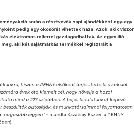
reményakció során a résztvevők napi ajándékként egy-egy
nyként pedig egy okosórát vihettek haza. Azok, akik viszo
kás elektromos rollerrel gazdagodhattak. Az egymillió
 meg, aki két sajátmárkás termékkel regisztrált a
unkra, hiszen a PENNY elsőként terjesztette ki az akciót
ámára évek óta kiemelt cél, hogy növelje a hazai
ható mind a 227 üzletében. A teljes kínálatunkat képező
beszállítók biztosítják, és munkatársaimmal folyamatosan
ég magasabb legyen”
– mondta Kazatsay Eszter, a PENNY
épen).