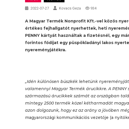
2022-07-27
Kovacs Geza
934
A Magyar Termék Nonprofit Kft.-vel közös nye
értékes fejhallgatót nyerhettek, heti nyeremé
PENNY kártyát használtak a fizetésnél, egy már
forintos fődíjat egy püspökladányi lakos nyerte
nyereményjátékra.
„Idén különösen büszkék lehetünk nyereményjáték
valamennyi Magyar Termék árucikkre. A PENNY sz
származású árucikkek számát az országban talál
mintegy 2500 termék közel kétharmadát magyar 
azon dolgozunk, hogy ez az arány a jövőben m
magyarországi kommunikációs vezetője (a nyitók