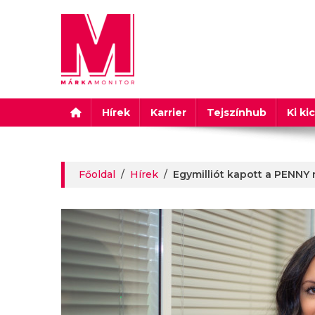
Márkamonitor
Hírek
Karrier
Tejszínhub
Ki ki
Főoldal
/
Hírek
/
Egymilliót kapott a PENNY