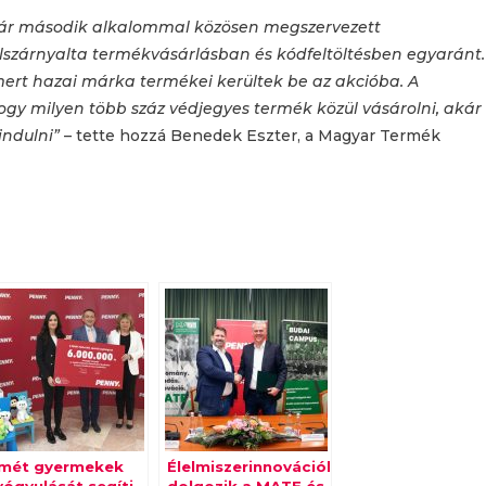
már második alkalommal közösen megszervezett
úlszárnyalta termékvásárlásban és kódfeltöltésben egyaránt.
mert hazai márka termékei kerültek be az akcióba. A
gy milyen több száz védjegyes termék közül vásárolni, akár
indulni”
– tette hozzá Benedek Eszter, a Magyar Termék
smét gyermekek
Élelmiszerinnovációkért