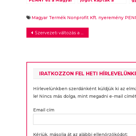
PENNY és a Magyar
jogot kaptak a
g
Termék közös
SPAR Regnum
a
játékának
Húsüzemének
egymilliós fődíja
termékei
Magyar Termék Nonprofit Kft.
nyeremény
PEN
Bejegyzés
Szervezeti változás a Magyar Turisztikai Ügynökségnél
navigáció
IRATKOZZON FEL HETI HÍRLEVELÜNK
Hírlevelünkben szerdánként küldjük ki az elm
le! Nincs más dolga, mint megadni e-mail címét
Email cím
Kérjük, másolja át az alábbi ellenőrzőkódot: