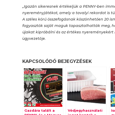
„Igazán sikeresnek értékeljük a PENNY-ben im
nyereményjátékot, amely a tavalyi rekordot is t
A széles körű összefogásnak köszönhetően 20 is
fogyasztók saját maguk tapasztalhatták meg, ho
újakat kipróbálni és az értékes nyereményekért 
ügyvezetője.
KAPCSOLÓDÓ BEJEGYZÉSEK
Gazdára talált a
Védjegyhasználati
I