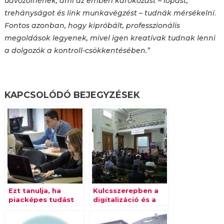
üdvözölnének, ami az emberi károkozást – lopást,
trehányságot és link munkavégzést – tudnák mérsékelni
.
Fontos azonban, hogy kipróbált, professzionális
megoldások legyenek, mivel igen kreatívak tudnak lenni
a dolgozók a kontroll-csökkentésében.”
KAPCSOLÓDÓ BEJEGYZÉSEK
Ezt tanulja, ha
Kulcsszerepben a
piacképes tudást
digitalizáció és a
akar 2025-ben is
robotizáció