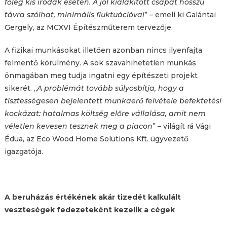
főleg kis irodák esetén. A jól kialakított csapat hosszú
távra szólhat, minimális fluktuációval
” – emeli ki Galántai
Gergely, az MCXVI Építészműterem tervezője.
A fizikai munkásokat illetően azonban nincs ilyenfajta
felmentő körülmény. A sok szavahihetetlen munkás
önmagában meg tudja ingatni egy építészeti projekt
sikerét. „
A problémát tovább súlyosbítja, hogy a
tisztességesen bejelentett munkaerő felvétele befektetési
kockázat: hatalmas költség előre vállalása, amit nem
véletlen kevesen tesznek meg a piacon
” – világít rá Vági
Édua, az Eco Wood Home Solutions Kft. ügyvezető
igazgatója.
A beruházás értékének akár tizedét kalkulált
veszteségek fedezeteként kezelik a cégek