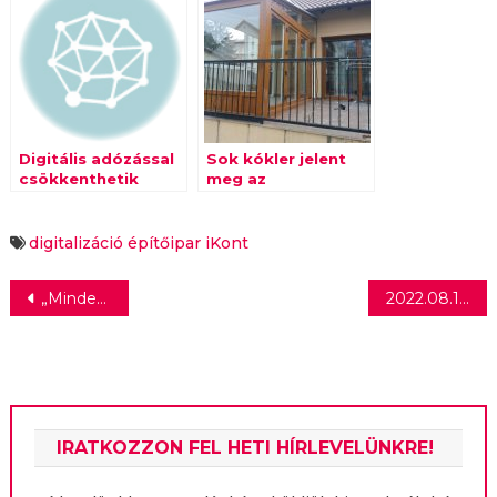
Digitális adózással
Sok kókler jelent
csökkenthetik
meg az
terheiket a hazai
építőiparban a
cégek
felújítási
kedvezmények
digitalizáció
építőipar
iKont
hatására
Bejegyzés
„Minden idők egyik legjobb filmje!”
2022.08.17. Gosztonyi Csaba MOME
navigáció
IRATKOZZON FEL HETI HÍRLEVELÜNKRE!