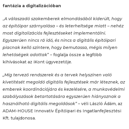
fantázia a digitalizációban
„
A válaszadó szakemberek elmondásából kiderült, hogy
az építőipar szárnyalása – és leterheltsége miatt – nehéz
most digitalizációs fejlesztéseket implementálni.
Egyszerűen nincs rá idő, és nincs a digitális építőipari
piacnak kellő színtere, hogy bemutassa, mégis milyen
lehetőségek adottak
” – foglalja össze a legfőbb
kihívásokat az iKont ügyvezetője.
„Míg tervező rendszerek és a tervek helyszínen való
kivetítését megoldó digitális fejlesztések már léteznek, az
emberek koordinációjára és kezelésére, a munkavédelmi
szabályozások betartatására egyszerűen hiányoznak a
használható digitális megoldások”
– véli László Ádám, az
ADAM-HOUSE Innovatív Építőipari és Ingatlanfejlesztési
Kft. tulajdonosa.