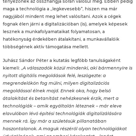
tényezőnek az összhangja során valósul meg. Ebben pedig
maga a technológia a „legkevesebb”, hiszen ma már
nagyjából mindent meg lehet valósítani. Azok a cégek
fognak élen járni a digitalizációban (is), amelyek képesek
lesznek a munkafolyamataikat folyamatosan, a
hatékonyság érdekében átalakítani, a munkavállalóik
többségének aktív támogatása mellett.
Juhász Sándor Péter a kutatás legfőbb tanulságaként
kiemeli: „
A válaszadók közül mindenki, aki bármennyire is
nyitott digitális megoldások felé, leszögezte: a
megrendelőkön fog múlni, milyen digitalizációs
megoldással élnek majd. Ennek oka, hogy belső
átalakítást és betanítást nehézkesnek érzik, mert a
technológiák – amik egyáltalán léteznek – már eleve
elavulóban lévő építési technológiák digitalizálására
mennek rá. Így már a születésük pillanatában
haszontalanok. A maguk részéről olyan technológiákat