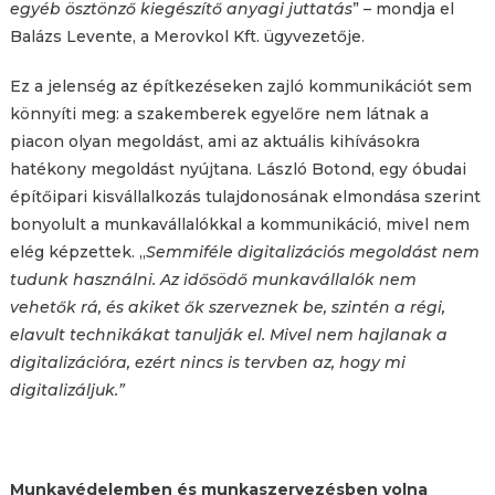
egyéb ösztönző kiegészítő anyagi juttatás
” – mondja el
Balázs Levente, a Merovkol Kft. ügyvezetője.
Ez a jelenség az építkezéseken zajló kommunikációt sem
könnyíti meg: a szakemberek egyelőre nem látnak a
piacon olyan megoldást, ami az aktuális kihívásokra
hatékony megoldást nyújtana. László Botond, egy óbudai
építőipari kisvállalkozás tulajdonosának elmondása szerint
bonyolult a munkavállalókkal a kommunikáció, mivel nem
elég képzettek. „
Semmiféle digitalizációs megoldást nem
tudunk használni. Az idősödő munkavállalók nem
vehetők rá, és akiket ők szerveznek be, szintén a régi,
elavult technikákat tanulják el. Mivel nem hajlanak a
digitalizációra, ezért nincs is tervben az, hogy mi
digitalizáljuk.”
Munkavédelemben és munkaszervezésben volna