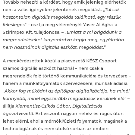
Tovább nehezíti a kérdést, hogy amik jelenleg elérhetők
nem a valós igényekre jelentenek megoldást. „
Túl sok
haszontalan digitális megoldás található, egy részük
felesleges
” – osztja meg véleményét Yaser Al Agha, a
Szirimpex Kft. tulajdonosa. – „
Emiatt a mi brigádunk a
megrendeléseket kinyomtatva kapja meg, egyáltalán
nem használnak digitális eszközt, megoldást
.”
A megkérdezettek közül a piacvezető KÉSZ Csoport
számos digitális eszközt használ – nem csak a
megrendelők felé történő kommunikációra és tervezésre –
hanem a munkafolyamatok szervezésére, munkakiadásra.
„
Akkor fog működni az építőipar digitalizációja, ha minél
könnyebb, minél egyszerűbb megoldások kerülnek elő
” –
állítja
Klementisz-Csikós Gábor, Digitalizációs
ágazatvezető
. Ezt viszont nagyon nehéz és rögös úton
lehet elérni, ahol a mérnöki/üzleti folyamatok, magának a
technológiának és nem utolsó sorban az emberi