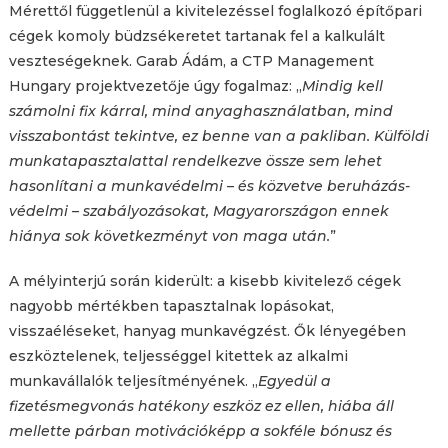
Mérettől függetlenül a kivitelezéssel foglalkozó építőpari
cégek komoly büdzsékeretet tartanak fel a kalkulált
veszteségeknek. Garab Ádám, a CTP Management
Hungary projektvezetője úgy fogalmaz: „
Mindig kell
számolni fix kárral, mind anyaghasználatban, mind
visszabontást tekintve, ez benne van a pakliban. Külföldi
munkatapasztalattal rendelkezve össze sem lehet
hasonlítani a munkavédelmi – és közvetve beruházás-
védelmi – szabályozásokat, Magyarországon ennek
hiánya sok következményt von maga után.
”
A mélyinterjú során kiderült: a kisebb kivitelező cégek
nagyobb mértékben tapasztalnak lopásokat,
visszaéléseket, hanyag munkavégzést. Ők lényegében
eszköztelenek, teljességgel kitettek az alkalmi
munkavállalók teljesítményének. „
Egyedül a
fizetésmegvonás hatékony eszköz ez ellen, hiába áll
mellette párban motivációképp a sokféle bónusz és