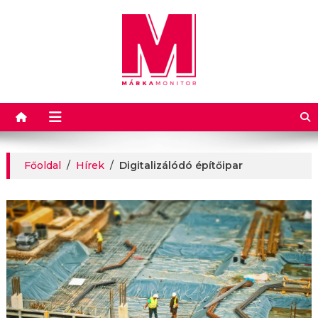
Márkamonitor
Főoldal
/
Hírek
/
Digitalizálódó építőipar