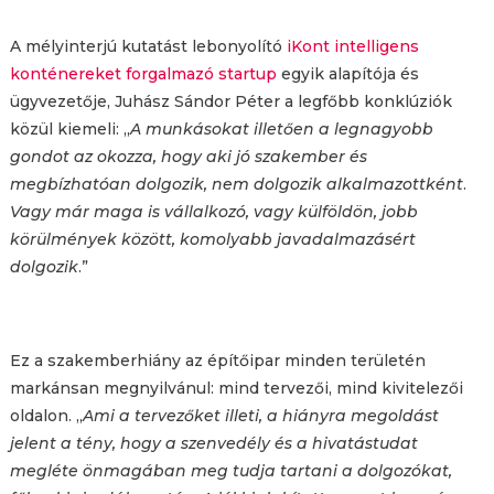
A mélyinterjú kutatást lebonyolító
iKont intelligens
konténereket forgalmazó startup
egyik alapítója és
ügyvezetője, Juhász Sándor Péter a legfőbb konklúziók
közül kiemeli: „
A munkásokat illetően a legnagyobb
gondot az okozza, hogy aki jó szakember és
megbízhatóan dolgozik, nem dolgozik alkalmazottként
.
Vagy már maga is vállalkozó, vagy külföldön, jobb
körülmények között, komolyabb javadalmazásért
dolgozik
.”
Ez a szakemberhiány az építőipar minden területén
markánsan megnyilvánul: mind tervezői, mind kivitelezői
oldalon. „
Ami a tervezőket illeti, a hiányra megoldást
jelent a tény, hogy a szenvedély és a hivatástudat
megléte önmagában meg tudja tartani a dolgozókat,