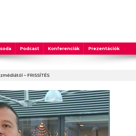
csoda
Podcast
Konferenciák
Prezentációk
özmédiától – FRISSÍTÉS