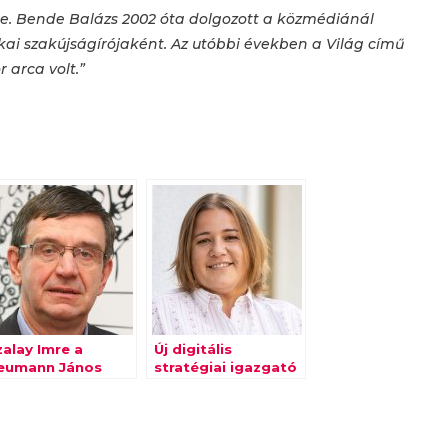
e. Bende Balázs 2002 óta dolgozott a közmédiánál
ikai szakújságírójaként. Az utóbbi években a Világ című
 arca volt.”
zalay Imre a
Új digitális
eumann János
stratégiai igazgató
zámítógép-
a Dialogue-nál
udományi
ársaság elnöke