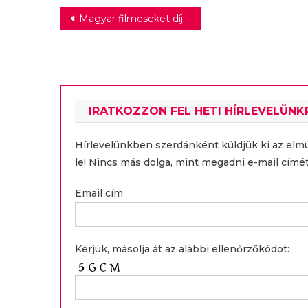
Bejegyzés
Magyar filmeseket díjaztak Portóban és Párizsban
navigáció
IRATKOZZON FEL HETI HÍRLEVELÜNK
Hírlevelünkben szerdánként küldjük ki az elm
le! Nincs más dolga, mint megadni e-mail címét
Email cím
Kérjük, másolja át az alábbi ellenőrzőkódot: