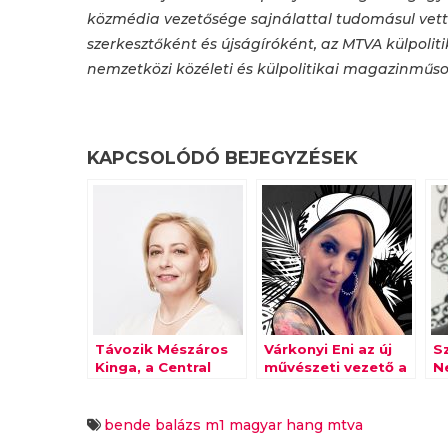
közmédia vezetősége sajnálattal tudomásul vett
szerkesztőként és újságíróként, az MTVA külpolit
nemzetközi közéleti és külpolitikai magazinműsor
KAPCSOLÓDÓ BEJEGYZÉSEK
Távozik Mészáros
Várkonyi Eni az új
S
Kinga, a Central
művészeti vezető a
N
Médiacsoport
Cafénál
S
vezérigazgatója
t
T
bende balázs
m1
magyar hang
mtva