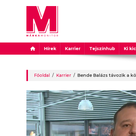
Márkamonitor
Hírek
Karrier
Tejszínhub
Ki ki
Főoldal
/
Karrier
/
Bende Balázs távozik a k