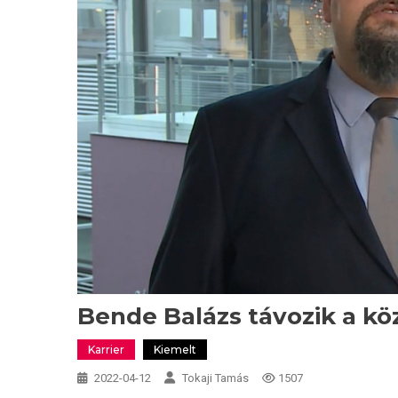
Bende Balázs távozik a kö
Karrier
Kiemelt
2022-04-12
Tokaji Tamás
1507