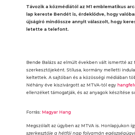
Távozik a közmédiától az M1 emblematikus ar
lap kereste Bendét is, érdeklődve, hogy valóba
újságíró mindössze annyit válaszolt, hogy ker
letette a telefont.
Bende Balázs az elmúlt években vált ismertté az 
szerkesztőjeként. Stílusa, kormány melletti indula
keltettek. A sajtóban és a közösségi médiában tö
Néhány éve kiszivárgott az MTVA-tól egy
hangfelv
ellenzéket támogatják, és az anyagok készítése s
Forrás:
Magyar Hang
Megszólalt az ügyben az MTVA is. Honlapjukon í
szerkesztője a hétfői nap folyamán egészségügy