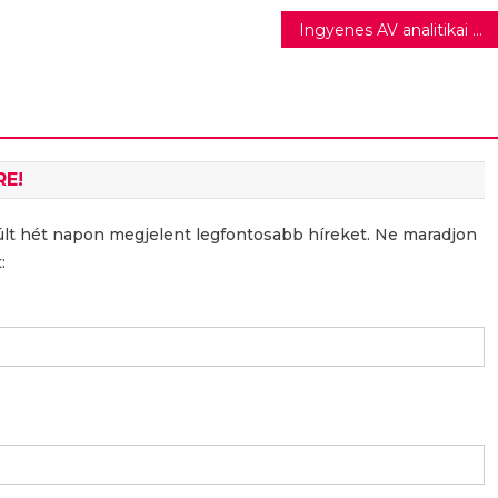
Ingyenes AV analitikai platformmal jelentkezik a Media Future Zrt. innovációs hubja
RE!
últ hét napon megjelent legfontosabb híreket. Ne maradjon
: