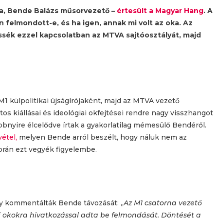
ca, Bende Balázs műsorvezető –
értesült a Magyar Hang
. A
n felmondott-e, és ha igen, annak mi volt az oka. Az
essék ezzel kapcsolatban az MTVA sajtóosztályát, majd
M1 külpolitikai újságírójaként, majd az MTVA vezető
tos kiállásai és ideológiai okfejtései rendre nagy visszhangot
bbnyire élcelődve írtak a gyakorlatilag mémesülő Bendéről.
étel,
melyen Bende arról beszélt, hogy náluk nem az
orán ezt vegyék figyelembe.
gy kommentálták Bende távozását: „
Az M1 csatorna vezető
i okokra hivatkozással adta be felmondását. Döntését a