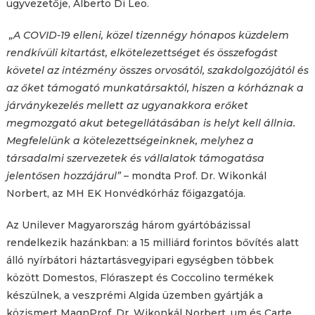
ügyvezetője, Alberto Di Leo.
„A COVID-19 elleni, közel tizennégy hónapos küzdelem
rendkívüli kitartást, elkötelezettséget és összefogást
követel az intézmény összes orvosától, szakdolgozójától és
az őket támogató munkatársaktól, hiszen a kórháznak a
járványkezelés mellett az ugyanakkora erőket
megmozgató akut betegellátásában is helyt kell állnia.
Megfelelünk a kötelezettségeinknek, melyhez a
társadalmi szervezetek és vállalatok támogatása
jelentősen hozzájárul”
– mondta Prof. Dr. Wikonkál
Norbert, az MH EK Honvédkórház főigazgatója.
Az Unilever Magyarország három gyártóbázissal
rendelkezik hazánkban: a 15 milliárd forintos bővítés alatt
álló nyírbátori háztartásvegyipari egységben többek
között Domestos, Flóraszept és Coccolino termékek
készülnek, a veszprémi Algida üzemben gyártják a
közismert MagnProf. Dr. Wikonkál Norbert, um és Carte