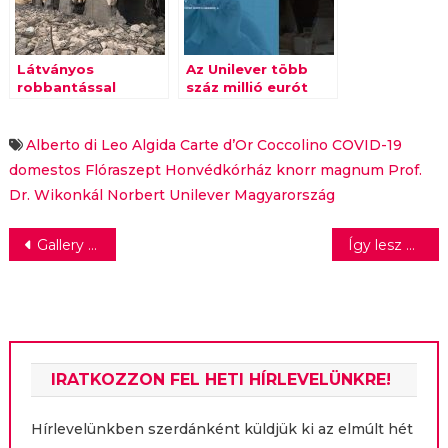
Látványos
Az Unilever több
robbantással
száz millió eurót
folytatódik a
fordít a Covid-19
nyírbátori
elleni harcra, a kkv-
Domestos-gyár
partnerek
Alberto di Leo
Algida
Carte d’Or
Coccolino
COVID-19
bővítésének
védelmére és a
domestos
Flóraszept
Honvédkórház
knorr
magnum
Prof.
előkészítése
munkavállalók
Dr. Wikonkál Norbert
Unilever Magyarország
jövedelempótlására
Bejegyzés
Gallery Weekend Budapest 2021 – A kortárs művészet engem fejez ki
Így lesz egy használt kanapétól tisztább a levegő
navigáció
IRATKOZZON FEL HETI HÍRLEVELÜNKRE!
Hírlevelünkben szerdánként küldjük ki az elmúlt hét