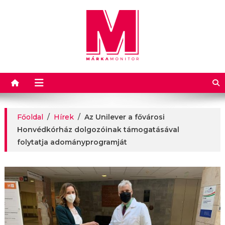
Márkamonitor
Főoldal
/
Hírek
/
Az Unilever a fővárosi
Honvédkórház dolgozóinak támogatásával
folytatja adományprogramját