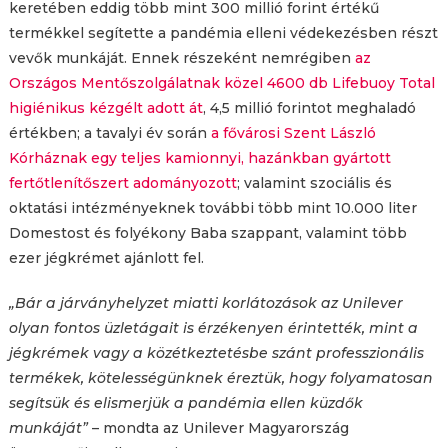
keretében eddig több mint 300 millió forint értékű
termékkel segítette a pandémia elleni védekezésben részt
vevők munkáját. Ennek részeként nemrégiben
az
Országos Mentőszolgálatnak közel 4600 db Lifebuoy Total
higiénikus kézgélt adott át
, 4,5 millió forintot meghaladó
értékben; a tavalyi év során
a fővárosi Szent László
Kórháznak egy teljes kamionnyi, hazánkban gyártott
fertőtlenítőszert adományozott
; valamint szociális és
oktatási intézményeknek további több mint 10.000 liter
Domestost és folyékony Baba szappant, valamint több
ezer jégkrémet ajánlott fel.
„Bár a járványhelyzet miatti korlátozások az Unilever
olyan fontos üzletágait is érzékenyen érintették, mint a
jégkrémek vagy a közétkeztetésbe szánt professzionális
termékek, kötelességünknek éreztük, hogy folyamatosan
segítsük és elismerjük a pandémia ellen küzdők
munkáját”
– mondta az Unilever Magyarország