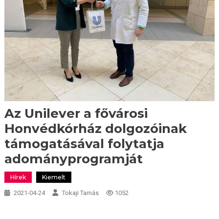
Az Unilever a fővárosi
Honvédkórház dolgozóinak
támogatásával folytatja
adományprogramját
Hírek
Kiemelt
2021-04-24
Tokaji Tamás
1052