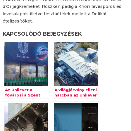
d’Or jégkrémeket, Röszkén pedig a Knorr levesporok és
levesalapok, illetve tésztaételek mellett a Delikát
ételízesítőket.
KAPCSOLÓDÓ BEJEGYZÉSEK
Az Unilever a
A világjárvány elleni
fővárosi a Szent
harcban az Unilever
László Kórházat is
a fővárosi a Szent
támogatja egy
László kórházat is
kamionnyi
támogatja egy
Domestos
kamionnyi
fertőtlenítővel
Domestos
fertőtlenítővel