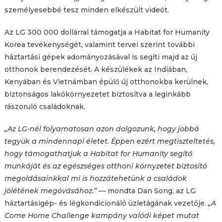
személyesebbé tesz minden elkészült videót.
Az LG 300 000 dollárral támogatja a Habitat for Humanity
Korea tevékenységét, valamint tervei szerint további
háztartási gépek adományozásával is segíti majd az új
otthonok berendezését. A készülékek az Indiában,
Kenyában és Vietnámban épülő új otthonokba kerülnek,
biztonságos lakókörnyezetet biztosítva a leginkább
rászoruló családoknak.
„Az LG-nél folyamatosan azon dolgozunk, hogy jobbá
tegyük a mindennapi életet. Éppen ezért megtiszteltetés,
hogy támogathatjuk a Habitat for Humanity segítő
munkáját és az egészséges otthoni környzetet biztosító
megoldásainkkal mi is hozzátehetünk a családok
jólétének megóvásához.”
— mondta Dan Song, az LG
háztartásigép- és légkondicionáló üzletágának vezetője.
„A
Come Home Challenge kampány valódi képet mutat