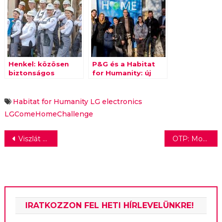
Henkel: közösen
P&G és a Habitat
biztonságos
for Humanity: új
otthonokért
otthont kap egy
család
Habitat for Humanity
LG electronics
LGComeHomeChallenge
Bejegyzés
Viszlát márkaszerviz, viszlát vevőszolgálat – változnak a jótállás szabályai
OTP: Mobilalkalmazással egyszerűsödhet a KKV szektor készpénzmentesítése
navigáció
IRATKOZZON FEL HETI HÍRLEVELÜNKRE!