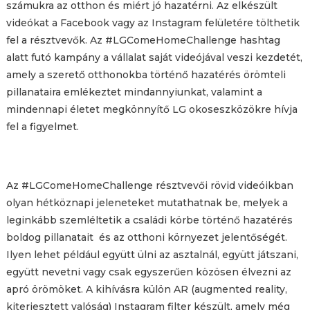
számukra az otthon és miért jó hazatérni. Az elkészült
videókat a Facebook vagy az Instagram felületére tölthetik
fel a résztvevők. Az #LGComeHomeChallenge hashtag
alatt futó kampány a vállalat saját videójával veszi kezdetét,
amely a szerető otthonokba történő hazatérés örömteli
pillanataira emlékeztet mindannyiunkat, valamint a
mindennapi életet megkönnyítő LG okoseszközökre hívja
fel a figyelmet.
Az #LGComeHomeChallenge résztvevői rövid videóikban
olyan hétköznapi jeleneteket mutathatnak be, melyek a
leginkább szemléltetik a családi körbe történő hazatérés
boldog pillanatait és az otthoni környezet jelentőségét.
Ilyen lehet például együtt ülni az asztalnál, együtt játszani,
együtt nevetni vagy csak egyszerűen közösen élvezni az
apró örömöket. A kihívásra külön AR (augmented reality,
kiterjesztett valóság) Instagram filter készült, amely még