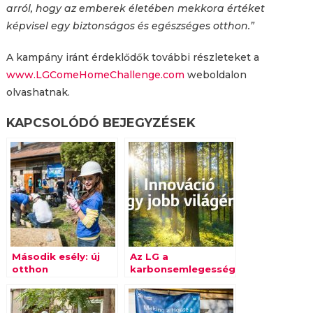
arról, hogy az emberek életében mekkora értéket
képvisel egy biztonságos és egészséges otthon.”
A kampány iránt érdeklődők további részleteket a
www.LGComeHomeChallenge.com
weboldalon
olvashatnak.
KAPCSOLÓDÓ BEJEGYZÉSEK
Második esély: új
Az LG a
otthon
karbonsemlegesség
újrakezdőknek
útján