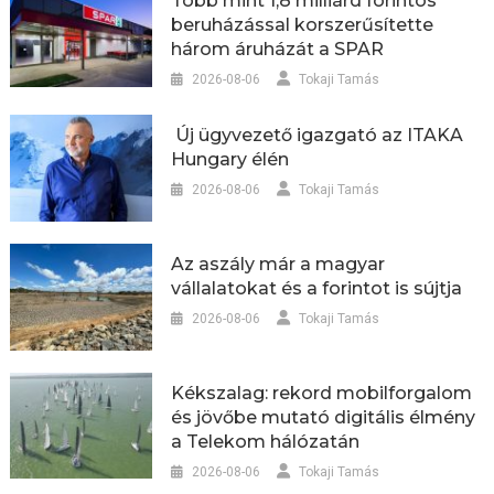
Több mint 1,8 milliárd forintos
beruházással korszerűsítette
három áruházát a SPAR
2026-08-06
Tokaji Tamás
Új ügyvezető igazgató az ITAKA
Hungary élén
2026-08-06
Tokaji Tamás
Az aszály már a magyar
vállalatokat és a forintot is sújtja
2026-08-06
Tokaji Tamás
Kékszalag: rekord mobilforgalom
és jövőbe mutató digitális élmény
a Telekom hálózatán
2026-08-06
Tokaji Tamás