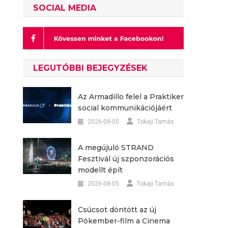
SOCIAL MEDIA
LEGUTÓBBI BEJEGYZÉSEK
Az Armadillo felel a Praktiker
social kommunikációjáért
2026-08-05
Tokaji Tamás
A megújuló STRAND
Fesztivál új szponzorációs
modellt épít
2026-08-05
Tokaji Tamás
Csúcsot döntött az új
Pókember-film a Cinema