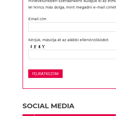
Hírlevelünkben szerdánként küldjük ki az elm
le! Nincs más dolga, mint megadni e-mail címét
Email cím
Kérjük, másolja át az alábbi ellenőrzőkódot:
SOCIAL MEDIA