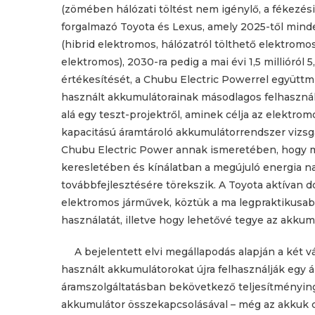
(zömében hálózati töltést nem igénylő, a fékezési
forgalmazó Toyota és Lexus, amely 2025-től mind
(hibrid elektromos, hálózatról tölthető elektro
elektromos), 2030-ra pedig a mai évi 1,5 millióról 
értékesítését, a Chubu Electric Powerrel együttm
használt akkumulátorainak másodlagos felhasználás
alá egy teszt-projektről, aminek célja az elektro
kapacitású áramtároló akkumulátorrendszer vizsgá
Chubu Electric Power annak ismeretében, hogy mi
keresletében és kínálatban a megújuló energia n
továbbfejlesztésére törekszik. A Toyota aktívan 
elektromos járművek, köztük a ma legpraktikusab
használatát, illetve hogy lehetővé tegye az akku
A bejelentett elvi megállapodás alapján a két v
használt akkumulátorokat újra felhasználják egy
áramszolgáltatásban bekövetkező teljesítménying
akkumulátor összekapcsolásával – még az akkuk cs