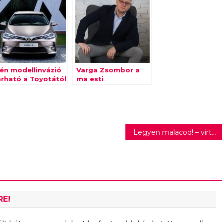
dén modellinvázió
Varga Zsombor a
árható a Toyotától
ma esti
Márkamonitor
rádióműsorban
Legyen malacod! – virtuális hízlalás, valódi disznótor
RE!