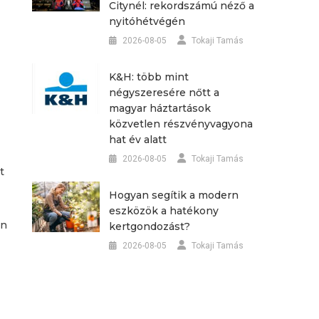
Citynél: rekordszámú néző a
nyitóhétvégén
2026-08-05
Tokaji Tamás
K&H: több mint
négyszeresére nőtt a
magyar háztartások
közvetlen részvényvagyona
hat év alatt
2026-08-05
Tokaji Tamás
t
Hogyan segítik a modern
eszközök a hatékony
en
kertgondozást?
2026-08-05
Tokaji Tamás