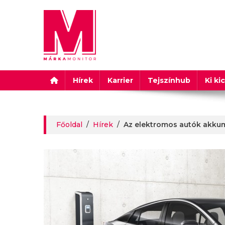
Márkamonitor
Hírek
Karrier
Tejszínhub
Ki ki
Főoldal
/
Hírek
/
Az elektromos autók akkumu