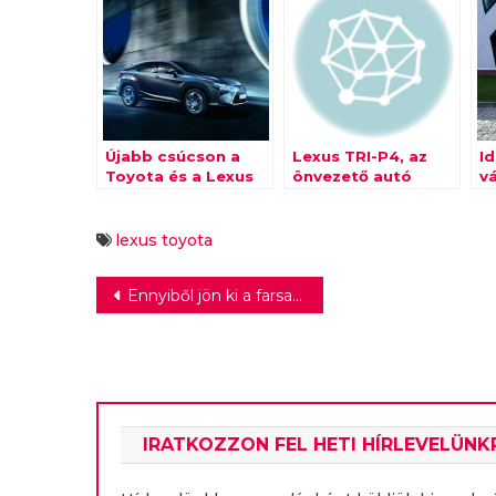
Újabb csúcson a
Lexus TRI-P4, az
I
Toyota és a Lexus
önvezető autó
v
lexus
toyota
Bejegyzés
Ennyiből jön ki a farsang
navigáció
IRATKOZZON FEL HETI HÍRLEVELÜNK