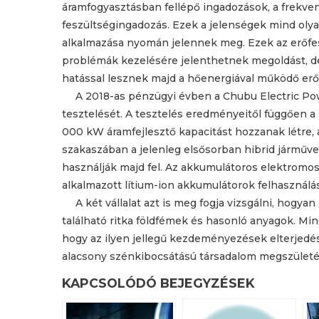
áramfogyasztásban fellépő ingadozások, a frekven
feszültségingadozás. Ezek a jelenségek mind olya
alkalmazása nyomán jelennek meg. Ezek az erőfe
problémák kezelésére jelenthetnek megoldást, de 
hatással lesznek majd a hőenergiával működő er
A 2018-as pénzügyi évben a Chubu Electric P
tesztelését. A tesztelés eredményeitől függően a 
000 kW áramfejlesztő kapacitást hozzanak létre, 
szakaszában a jelenleg elsősorban hibrid járműv
használják majd fel. Az akkumulátoros elektromo
alkalmazott lítium-ion akkumulátorok felhasználás
A két vállalat azt is meg fogja vizsgálni, hog
található ritka földfémek és hasonló anyagok. Mindk
hogy az ilyen jellegű kezdeményezések elterjedé
alacsony szénkibocsátású társadalom megszület
KAPCSOLÓDÓ BEJEGYZÉSEK