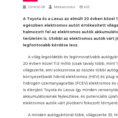
2018-02-08
Márkamonitor
655
A Toyota és a Lexus az elmúlt 20 évben közel 11,
egészben elektromos autót értékesített világs
halmozott fel az elektromos autók akkumulátor
területén is. Utóbbi az elektromos autók várt 
legfontosabb kérdése lesz.
A világ legzöldebb és leginnovatívabb autógyá
20 évben közel 11,5 millió (csak tavaly több, mint
világszerte, ami sokszorosa az összes többi autógy
környezetbarát hibrid elektromos (HEV) és plug-i
hidrogén üzemanyagcellás (FCEV) elektromos és 
is élenjáró Toyota és Lexus így minden versenytá
akkumulátorainak fejlesztése, és potenciális újra
elektromos autók várt jövőbeni fokozott térnyeré
A minden autógyártónál több, világszerte 35, 