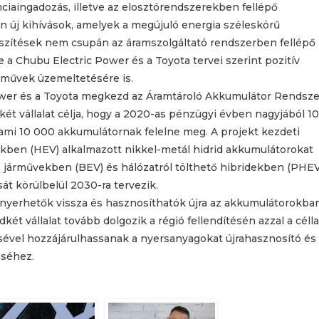
ciaingadozás, illetve az elosztórendszerekben fellépő
n új kihívások, amelyek a megújuló energia széleskörű
szítések nem csupán az áramszolgáltató rendszerben fellépő
a Chubu Electric Power és a Toyota tervei szerint pozitív
őművek üzemeltetésére is.
ower és a Toyota megkezd az Áramtároló Akkumulátor Rendsze
két vállalat célja, hogy a 2020-as pénzügyi évben nagyjából 10
ami 10 000 akkumulátornak felelne meg. A projekt kezdeti
ekben (HEV) alkalmazott nikkel-metál hidrid akkumulátorokat
s járművekben (BEV) és hálózatról tölthető hibridekben (PHEV
át körülbelül 2030-ra tervezik.
yan nyerhetők vissza és hasznosíthatók újra az akkumulátorokba
ét vállalat tovább dolgozik a régió fellendítésén azzal a céllal
sével hozzájárulhassanak a nyersanyagokat újrahasznosító és
éséhez.