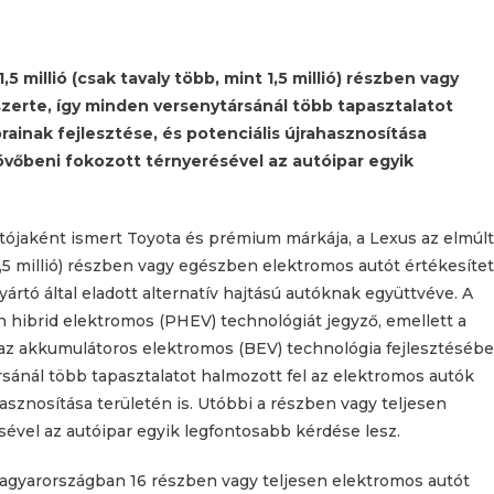
5 millió (csak tavaly több, mint 1,5 millió) részben vagy
zerte, így minden versenytársánál több tapasztalatot
ainak fejlesztése, és potenciális újrahasznosítása
jövőbeni fokozott térnyerésével az autóipar egyik
rtójaként ismert Toyota és prémium márkája, a Lexus az elmúlt
 1,5 millió) részben vagy egészben elektromos autót értékesítet
ártó által eladott alternatív hajtású autóknak együttvéve. A
n hibrid elektromos (PHEV) technológiát jegyző, emellett a
az akkumulátoros elektromos (BEV) technológia fejlesztéséb
rsánál több tapasztalatot halmozott fel az elektromos autók
hasznosítása területén is. Utóbbi a részben vagy teljesen
sével az autóipar egyik legfontosabb kérdése lesz.
Magyarországban 16 részben vagy teljesen elektromos autót