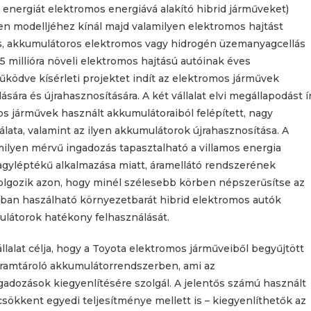
 energiát elektromos energiává alakító hibrid járműveket)
en modelljéhez kínál majd valamilyen elektromos hajtást
mos, akkumulátoros elektromos vagy hidrogén üzemanyagcellás
5,5 millióra növeli elektromos hajtású autóinak éves
űködve kísérleti projektet indít az elektromos járművek
ára és újrahasznosítására. A két vállalat elvi megállapodást í
mos járművek használt akkumulátoraiból felépített, nagy
lata, valamint az ilyen akkumulátorok újrahasznosítása. A
lyen mérvű ingadozás tapasztalható a villamos energia
agyléptékű alkalmazása miatt, áramellátó rendszerének
dolgozik azon, hogy minél szélesebb körben népszerűsítse az
ban haszálható környezetbarát hibrid elektromos autók
mulátorok hatékony felhasználását.
állalat célja, hogy a Toyota elektromos járműveiből begyűjtött
 áramtároló akkumulátorrendszerben, ami az
adozások kiegyenlítésére szolgál. A jelentős számú használt
ökkent egyedi teljesítménye mellett is – kiegyenlíthetők az