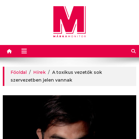
Márkamonitor
Főoldal
/
Hírek
/
A toxikus vezetők sok
szervezetben jelen vannak