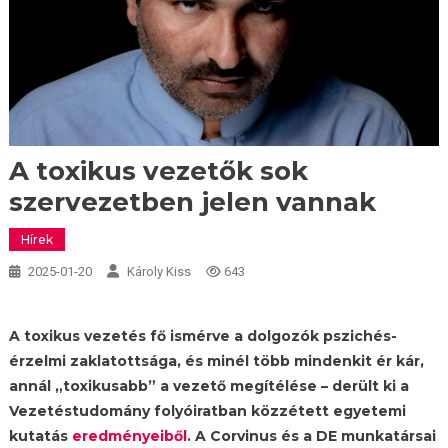
A toxikus vezetők sok
szervezetben jelen vannak
Hírek
2025-01-20
Károly Kiss
643
A toxikus vezetés fő ismérve a dolgozók pszichés-
érzelmi zaklatottsága, és minél több mindenkit ér kár,
annál „toxikusabb” a vezető megítélése – derült ki a
Vezetéstudomány folyóiratban közzétett egyetemi
kutatás
eredményeiből
. A Corvinus és a DE munkatársai