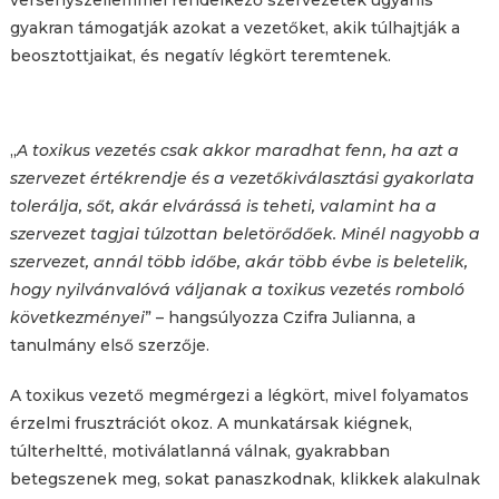
gyakran támogatják azokat a vezetőket, akik túlhajtják a
beosztottjaikat, és negatív légkört teremtenek.
„
A toxikus vezetés csak akkor maradhat fenn, ha azt a
szervezet értékrendje és a vezetőkiválasztási gyakorlata
tolerálja, sőt, akár elvárássá is teheti, valamint ha a
szervezet tagjai túlzottan beletörődőek. Minél nagyobb a
szervezet, annál több időbe, akár több évbe is beletelik,
hogy nyilvánvalóvá váljanak a toxikus vezetés romboló
következményei
” – hangsúlyozza Czifra Julianna, a
tanulmány első szerzője.
A toxikus vezető megmérgezi a légkört, mivel folyamatos
érzelmi frusztrációt okoz. A munkatársak kiégnek,
túlterheltté, motiválatlanná válnak, gyakrabban
betegszenek meg, sokat panaszkodnak, klikkek alakulnak