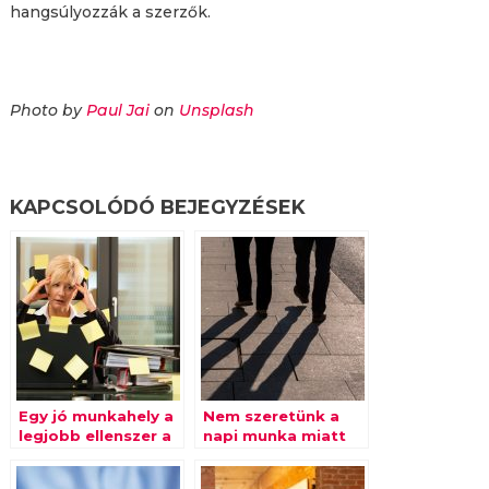
hangsúlyozzák a szerzők.
Photo by
Paul Jai
on
Unsplash
KAPCSOLÓDÓ BEJEGYZÉSEK
Egy jó munkahely a
Nem szeretünk a
legjobb ellenszer a
napi munka miatt
kiégésre
ingázni