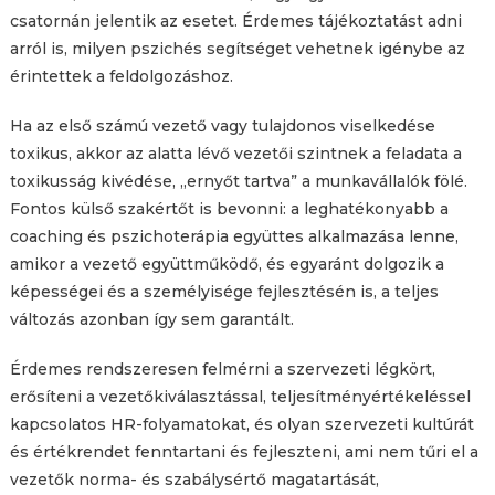
csatornán jelentik az esetet. Érdemes tájékoztatást adni
arról is, milyen pszichés segítséget vehetnek igénybe az
érintettek a feldolgozáshoz.
Ha az első számú vezető vagy tulajdonos viselkedése
toxikus, akkor az alatta lévő vezetői szintnek a feladata a
toxikusság kivédése, „ernyőt tartva” a munkavállalók fölé.
Fontos külső szakértőt is bevonni: a leghatékonyabb a
coaching és pszichoterápia együttes alkalmazása lenne,
amikor a vezető együttműködő, és egyaránt dolgozik a
képességei és a személyisége fejlesztésén is, a teljes
változás azonban így sem garantált.
Érdemes rendszeresen felmérni a szervezeti légkört,
erősíteni a vezetőkiválasztással, teljesítményértékeléssel
kapcsolatos HR-folyamatokat, és olyan szervezeti kultúrát
és értékrendet fenntartani és fejleszteni, ami nem tűri el a
vezetők norma- és szabálysértő magatartását,