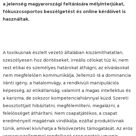
a jelenség magyarországi feltárására mélyinterjúkat,
fókuszcsoportos beszélgetést és online kérdőívet is
használtak.
A toxikusnak észlelt vezető általában kiszámíthatatlan,
szeszélyesen hoz döntéseket, irreális célokat tűz ki, nem
rest etikai és személyes határokat áthágni, az elvárásokat
nem megfelelően kommunikálja. Jellemző rá a dominancia
iránti igény, a hatalomvágy, a rendkívüli manipulációs
képesség, az etikátlanság, valamint a magas intellektus és
a karizma, de sokszor kompetenciahiánnyal küzd. Szereti
beosztottjait hibáztatni, megfélemlíteni, megalázni, a
felelősséget áthárítani. Nem csapatjátékos, a csapat
eredményeit magáénak vindikálja, ezáltal produktívnak
tűnik, amivel kivívhatja a felsővezetés támogatását. Az erős
versenyszellemmel rendelkező szervezetek ugyanis