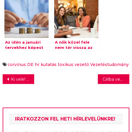
Az idén a januári
A nők közel fele
tervekhez képest
nem tér vissza az
végül jóval több
eredeti
vállalat emelt a
munkahelyére a
munkavállalók
szülési
corvinus
DE
hr
kutatás
toxikus vezető
Vezetéstudomány
bérén
szabadságot
követően
Bejegyzés
Ki vele! – indul a sikerműsor második évada
Célba veszik a lakáspiacot a harmincasok?
navigáció
IRATKOZZON FEL HETI HÍRLEVELÜNKRE!