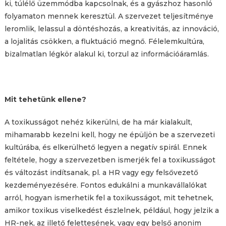
ki, túlélő üzemmódba kapcsolnak, és a gyászhoz hasonló
folyamaton mennek keresztül. A szervezet teljesítménye
leromlik, lelassul a döntéshozás, a kreativitás, az innováció,
a lojalitás csökken, a fluktuáció megnő. Félelemkultúra,
bizalmatlan légkör alakul ki, torzul az információáramlás.
Mit tehetünk ellene?
A toxikusságot nehéz kikerülni, de ha már kialakult,
mihamarabb kezelni kell, hogy ne épüljön be a szervezeti
kultúrába, és elkerülhető legyen a negatív spirál. Ennek
feltétele, hogy a szervezetben ismerjék fel a toxikusságot
és változást indítsanak, pl. a HR vagy egy felsővezető
kezdeményezésére. Fontos edukálni a munkavállalókat
arról, hogyan ismerhetik fel a toxikusságot, mit tehetnek,
amikor toxikus viselkedést észlelnek, például, hogy jelzik a
HR-nek, az illető felettesének, vagy egy belső anonim