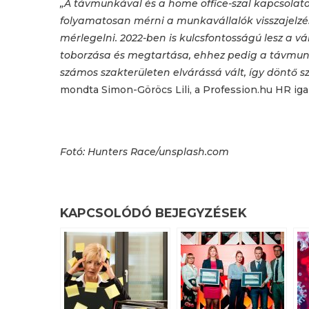
„A távmunkával és a home office-szal kapcsolat
folyamatosan mérni a munkavállalók visszajelzés
mérlegelni. 2022-ben is kulcsfontosságú lesz a 
toborzása és megtartása, ehhez pedig a távmu
számos szakterületen elvárássá vált, így döntő
mondta Simon-Göröcs Lili, a Profession.hu HR iga
Fotó: Hunters Race/unsplash.com
KAPCSOLÓDÓ BEJEGYZÉSEK