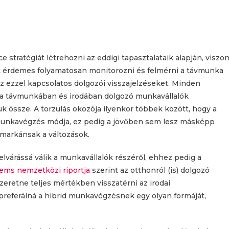
stratégiát létrehozni az eddigi tapasztalataik alapján, viszon
 érdemes folyamatosan monitorozni és felmérni a távmunka
az ezzel kapcsolatos dolgozói visszajelzéseket. Minden
 a távmunkában és irodában dolgozó munkavállalók
össze. A torzulás okozója ilyenkor többek között, hogy a
munkavégzés módja, ez pedig a jövőben sem lesz másképp
markánsak a változások.
várássá válik a munkavállalók részéről, ehhez pedig a
tems nemzetközi riportja
szerint az otthonról (is) dolgozó
zeretne teljes mértékben visszatérni az irodai
referálná a hibrid munkavégzésnek egy olyan formáját,