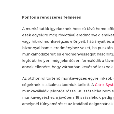
Fontos a rendszeres felmérés
A munkáltatók igyekeznek hosszú távú home office 
ezek egyelőre még rövidtávú eredmények, amiket
vagy hibrid munkavégzés előnyeit, hátrányait és 
bizonnyal hamis eredményhez vezet, ha pusztán
munkamódszereit és eredményességét hasonlítjuk 
legtöbb helyen még jelentősen formálódik a táv
annak ellenére, hogy várhatóan kevésbé lesznek 
Az otthonról történő munkavégzés egyre inkább el
cégeknek is alkalmazkodniuk kellett. A
Citrix Sys
munkavállalók jelentős része, 90 százaléka nem s
munkavégzéshez a jövőben, 18 százalékuk pedig p
amelynél túlnyomórészt az irodából dolgoznának.