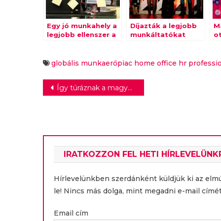
Egy jó munkahely a
Díjazták a legjobb
Má
legjobb ellenszer a
munkáltatókat
o
kiégésre
globális munkaerőpiac
home office
hr
professi
Bejegyzés
Így túráznak a magyar nők
navigáció
IRATKOZZON FEL HETI HÍRLEVELÜNK
Hírlevelünkben szerdánként küldjük ki az elm
le! Nincs más dolga, mint megadni e-mail címét
Email cím