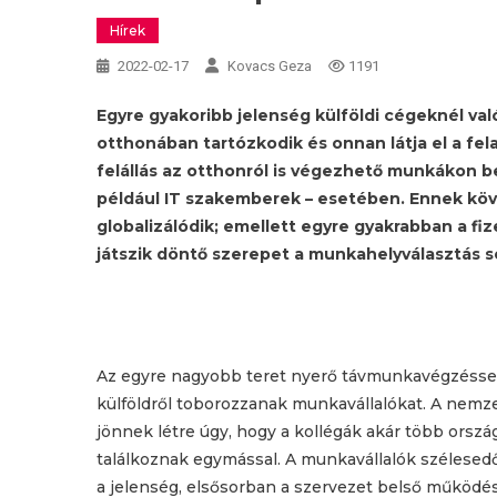
Hírek
2022-02-17
Kovacs Geza
1191
Egyre gyakoribb jelenség külföldi cégeknél val
otthonában tartózkodik és onnan látja el a fela
felállás az otthonról is végezhető munkákon b
például IT szakemberek – esetében. Ennek kö
globalizálódik; emellett egyre gyakrabban a f
játszik döntő szerepet a munkahelyválasztás s
Az egyre nagyobb teret nyerő távmunkavégzéssel 
külföldről toborozzanak munkavállalókat. A nem
jönnek létre úgy, hogy a kollégák akár több orsz
találkoznak egymással. A munkavállalók szélesedő
a jelenség, elsősorban a szervezet belső működ