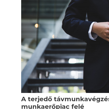
A terjedő távmunkavégzés 
munkaerőpiac felé