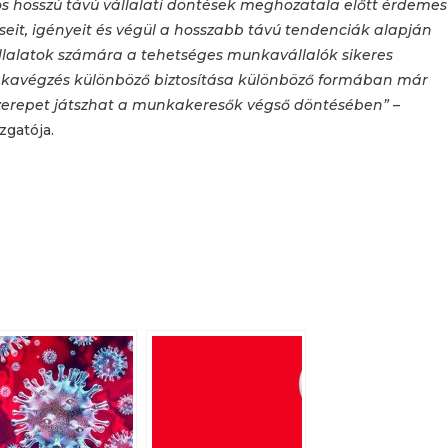
os hosszú távú vállalati döntések meghozatala előtt érdemes
eit, igényeit és végül a hosszabb távú tendenciák alapján
vállalatok számára a tehetséges munkavállalók sikeres
nkavégzés különböző biztosítása különböző formában már
 szerepet játszhat a munkakeresők végső döntésében”
–
zgatója.