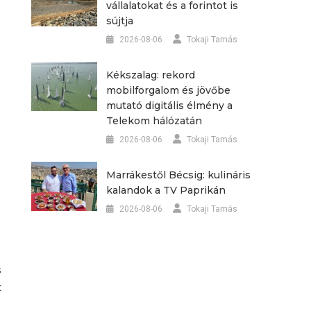
vállalatokat és a forintot is
sújtja
2026-08-06
Tokaji Tamás
Kékszalag: rekord
mobilforgalom és jövőbe
mutató digitális élmény a
Telekom hálózatán
2026-08-06
Tokaji Tamás
Marrákestől Bécsig: kulináris
kalandok a TV Paprikán
2026-08-06
Tokaji Tamás
s
t