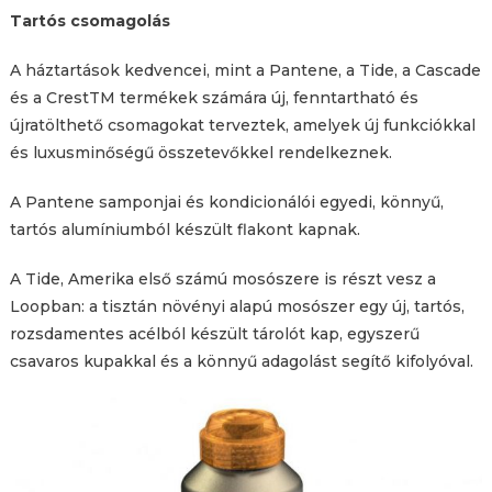
Tartós csomagolás
A háztartások kedvencei, mint a Pantene, a Tide, a Cascade
és a CrestTM termékek számára új, fenntartható és
újratölthető csomagokat terveztek, amelyek új funkciókkal
és luxusminőségű összetevőkkel rendelkeznek.
A Pantene samponjai és kondicionálói egyedi, könnyű,
tartós alumíniumból készült flakont kapnak.
A Tide, Amerika első számú mosószere is részt vesz a
Loopban: a tisztán növényi alapú mosószer egy új, tartós,
rozsdamentes acélból készült tárolót kap, egyszerű
csavaros kupakkal és a könnyű adagolást segítő kifolyóval.