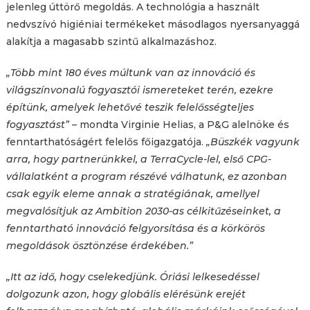
jelenleg úttörő megoldás. A technológia a használt
nedvszívó higiéniai termékeket másodlagos nyersanyaggá
alakítja a magasabb szintű alkalmazáshoz.
„Több mint 180 éves múltunk van az innováció és
világszínvonalú fogyasztói ismereteket terén, ezekre
építünk, amelyek lehetővé teszik felelősségteljes
fogyasztást”
– mondta Virginie Helias, a P&G alelnöke és
fenntarthatóságért felelős főigazgatója.
„Büszkék vagyunk
arra, hogy partnerünkkel, a TerraCycle-lel, első CPG-
vállalatként a program részévé válhatunk, ez azonban
csak egyik eleme annak a stratégiának, amellyel
megvalósítjuk az Ambition 2030-as célkitűzéseinket, a
fenntartható innováció felgyorsítása és a körkörös
megoldások ösztönzése érdekében.”
„Itt az idő, hogy cselekedjünk. Óriási lelkesedéssel
dolgozunk azon, hogy globális elérésünk erejét