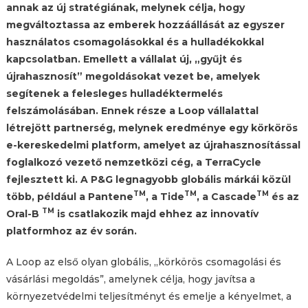
annak az új stratégiának, melynek célja, hogy
megváltoztassa az emberek hozzáállását az egyszer
használatos csomagolásokkal és a hulladékokkal
kapcsolatban. Emellett a vállalat új, „gyűjt és
újrahasznosít” megoldásokat vezet be, amelyek
segítenek a felesleges hulladéktermelés
felszámolásában. Ennek része a Loop vállalattal
létrejött partnerség, melynek eredménye egy körkörös
e-kereskedelmi platform, amelyet az újrahasznosítással
foglalkozó vezető nemzetközi cég, a TerraCycle
fejlesztett ki. A P&G legnagyobb globális márkái közül
TM
TM
TM
több, például a Pantene
, a Tide
, a Cascade
és az
TM
Oral-B
is csatlakozik majd ehhez az innovatív
platformhoz az év során.
A Loop az első olyan globális, „körkörös csomagolási és
vásárlási megoldás”, amelynek célja, hogy javítsa a
környezetvédelmi teljesítményt és emelje a kényelmet, a