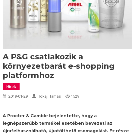
A P&G csatlakozik a
környezetbarát e-shopping
platformhoz
Hírek
2019-01-29
Tokaji Tamás
1529
A Procter & Gamble bejelentette, hogy a
legnépszerűbb termékei esetében bevezeti az
újrafelhasználható, újratölthető csomagolást. Ez része