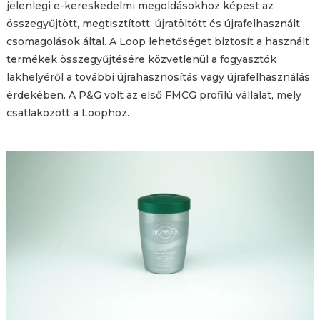
jelenlegi e-kereskedelmi megoldásokhoz képest az
összegyűjtött, megtisztított, újratöltött és újrafelhasznált
csomagolások által. A Loop lehetőséget biztosít a használt
termékek összegyűjtésére közvetlenül a fogyasztók
lakhelyéről a további újrahasznosítás vagy újrafelhasználás
érdekében. A P&G volt az első FMCG profilú vállalat, mely
csatlakozott a Loophoz.