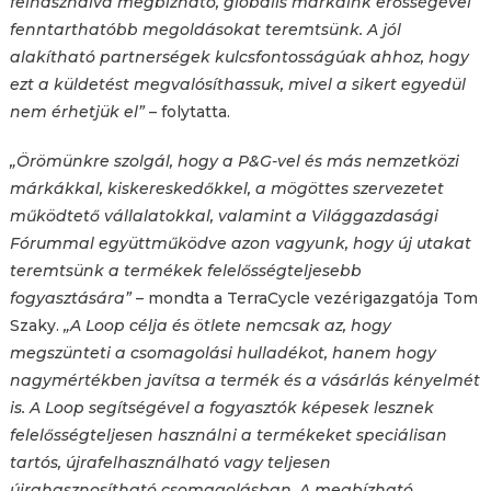
felhasználva megbízható, globális márkáink erősségével
fenntarthatóbb megoldásokat teremtsünk. A jól
alakítható partnerségek kulcsfontosságúak ahhoz, hogy
ezt a küldetést megvalósíthassuk, mivel a sikert egyedül
nem érhetjük el”
– folytatta.
„Örömünkre szolgál, hogy a P&G-vel és más nemzetközi
márkákkal, kiskereskedőkkel, a mögöttes szervezetet
működtető vállalatokkal, valamint a Világgazdasági
Fórummal együttműködve azon vagyunk, hogy új utakat
teremtsünk a termékek felelősségteljesebb
fogyasztására”
– mondta a TerraCycle vezérigazgatója Tom
Szaky.
„A Loop célja és ötlete nemcsak az, hogy
megszünteti a csomagolási hulladékot, hanem hogy
nagymértékben javítsa a termék és a vásárlás kényelmét
is. A Loop segítségével a fogyasztók képesek lesznek
felelősségteljesen használni a termékeket speciálisan
tartós, újrafelhasználható vagy teljesen
újrahasznosítható csomagolásban. A megbízható