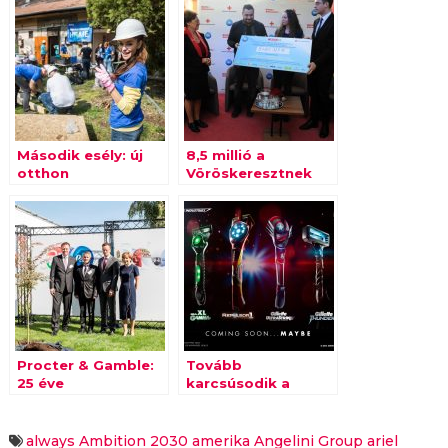
Második esély: új
8,5 millió a
otthon
Vöröskeresztnek
újrakezdőknek
Procter & Gamble:
Tovább
25 éve
karcsúsodik a
Magyarországon
Procter-portfólió
always
Ambition 2030
amerika
Angelini Group
ariel