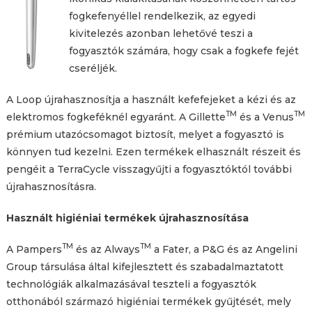
fogkefenyéllel rendelkezik, az egyedi
kivitelezés azonban lehetővé teszi a
fogyasztók számára, hogy csak a fogkefe fejét
cseréljék.
A Loop újrahasznosítja a használt kefefejeket a kézi és az
TM
TM
elektromos fogkeféknél egyaránt. A Gillette
és a Venus
prémium utazócsomagot biztosít, melyet a fogyasztó is
könnyen tud kezelni. Ezen termékek elhasznált részeit és
pengéit a TerraCycle visszagyűjti a fogyasztóktól további
újrahasznosításra.
Használt higiéniai termékek újrahasznosítása
TM
TM
A Pampers
és az Always
a Fater, a P&G és az Angelini
Group társulása által kifejlesztett és szabadalmaztatott
technológiák alkalmazásával teszteli a fogyasztók
otthonából származó higiéniai termékek gyűjtését, mely