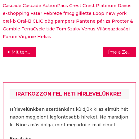
Cascade
Cascade ActionPacs
Crest
Crest Platinum
Davos
e-shopping
Fater
Febreze
fmcg
gillette
Loop
new york
oral-b
Oral-B CLIC
p&g
pampers
Pantene
párizs
Procter &
Gamble
TerraCycle
tide
Tom Szaky
Venus
Világgazdasági
Fórum
Virginie Helias
Bejegyzés
Mit tehetünk az influenzaszezonban?
Íme a Zewa Designer Pályázat nyertes tervei
navigáció
IRATKOZZON FEL HETI HÍRLEVELÜNKRE!
Hírlevelünkben szerdánként küldjük ki az elmúlt hét
napon megjelent legfontosabb híreket. Ne maradjon
le! Nincs más dolga, mint megadni e-mail címét:
Email cím