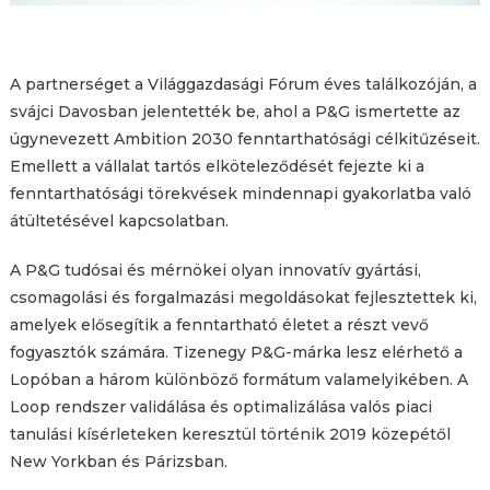
A partnerséget a Világgazdasági Fórum éves találkozóján, a
svájci Davosban jelentették be, ahol a P&G ismertette az
úgynevezett Ambition 2030 fenntarthatósági célkitűzéseit.
Emellett a vállalat tartós elköteleződését fejezte ki a
fenntarthatósági törekvések mindennapi gyakorlatba való
átültetésével kapcsolatban.
A P&G tudósai és mérnökei olyan innovatív gyártási,
csomagolási és forgalmazási megoldásokat fejlesztettek ki,
amelyek elősegítik a fenntartható életet a részt vevő
fogyasztók számára. Tizenegy P&G-márka lesz elérhető a
Lopóban a három különböző formátum valamelyikében. A
Loop rendszer validálása és optimalizálása valós piaci
tanulási kísérleteken keresztül történik 2019 közepétől
New Yorkban és Párizsban.