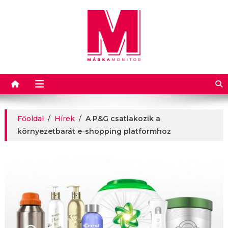
Márkamonitor
Főoldal
/
Hírek
/
A P&G csatlakozik a
környezetbarát e-shopping platformhoz