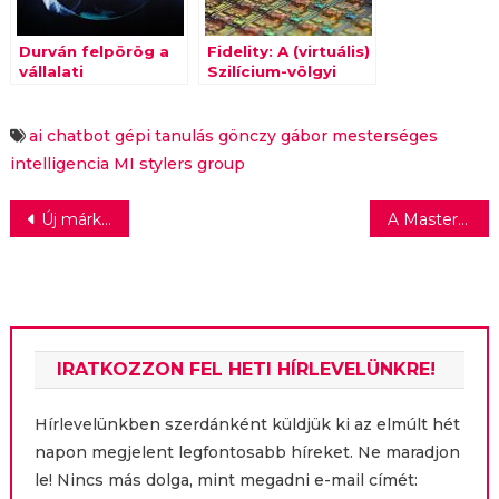
Durván felpörög a
Fidelity: A (virtuális)
vállalati
Szilícium-völgyi
digitalizáció 2021-
„túra” tapasztalatai
ben – ezek lesznek
a jövő év
ai
chatbot
gépi tanulás
gönczy gábor
mesterséges
meghatározó tech
intelligencia
MI
stylers group
trendjei!
Bejegyzés
Új márkastratéga a BioTechUSA-nál: Dr. Pintér Dániel Gergő felel a cég vállalati kommunikációjáért
A Mastercard és a ZEN új digitális pénzügyi megoldásokat indít az e-kereskedelmi kihívások kezelésére
navigáció
IRATKOZZON FEL HETI HÍRLEVELÜNKRE!
Hírlevelünkben szerdánként küldjük ki az elmúlt hét
napon megjelent legfontosabb híreket. Ne maradjon
le! Nincs más dolga, mint megadni e-mail címét: