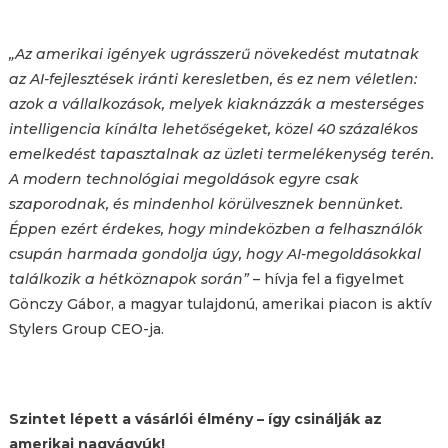
„Az amerikai igények ugrásszerű növekedést mutatnak
az AI-fejlesztések iránti keresletben, és ez nem véletlen:
azok a vállalkozások, melyek kiaknázzák a mesterséges
intelligencia kínálta lehetőségeket, közel 40 százalékos
emelkedést tapasztalnak az üzleti termelékenység terén.
A modern technológiai megoldások egyre csak
szaporodnak, és mindenhol körülvesznek bennünket.
Éppen ezért érdekes, hogy mindeközben a felhasználók
csupán harmada gondolja úgy, hogy AI-megoldásokkal
találkozik a hétköznapok során”
– hívja fel a figyelmet
Gönczy Gábor, a magyar tulajdonú, amerikai piacon is aktív
Stylers Group CEO-ja.
Szintet lépett a vásárlói élmény – így csinálják az
amerikai nagyágyúk!