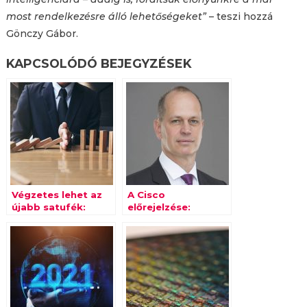
most rendelkezésre álló lehetőségeket”
– teszi hozzá
Gönczy Gábor.
KAPCSOLÓDÓ BEJEGYZÉSEK
Végzetes lehet az
A Cisco
újabb satufék:
előrejelzése:
digitalizációval
technológiai
biztosíthatják a
trendek a 2020-as
cégek az
évekre
üzletmenet
folytonosságot