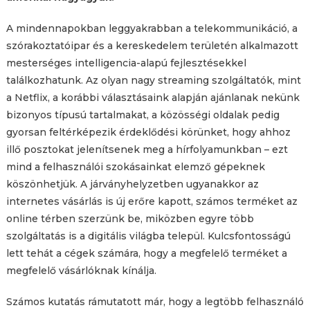
A mindennapokban leggyakrabban a telekommunikáció, a
szórakoztatóipar és a kereskedelem területén alkalmazott
mesterséges intelligencia-alapú fejlesztésekkel
találkozhatunk. Az olyan nagy streaming szolgáltatók, mint
a Netflix, a korábbi választásaink alapján ajánlanak nekünk
bizonyos típusú tartalmakat, a közösségi oldalak pedig
gyorsan feltérképezik érdeklődési körünket, hogy ahhoz
illő posztokat jelenítsenek meg a hírfolyamunkban – ezt
mind a felhasználói szokásainkat elemző gépeknek
köszönhetjük. A járványhelyzetben ugyanakkor az
internetes vásárlás is új erőre kapott, számos terméket az
online térben szerzünk be, miközben egyre több
szolgáltatás is a digitális világba települ. Kulcsfontosságú
lett tehát a cégek számára, hogy a megfelelő terméket a
megfelelő vásárlóknak kínálja.
Számos kutatás rámutatott már, hogy a legtöbb felhasználó