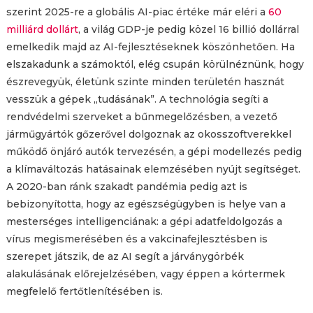
szerint 2025-re a globális AI-piac értéke már eléri a
60
milliárd dollárt
, a világ GDP-je pedig közel 16 billió dollárral
emelkedik majd az AI-fejlesztéseknek köszönhetően. Ha
elszakadunk a számoktól, elég csupán körülnéznünk, hogy
észrevegyük, életünk szinte minden területén hasznát
vesszük a gépek „tudásának”. A technológia segíti a
rendvédelmi szerveket a bűnmegelőzésben, a vezető
járműgyártók gőzerővel dolgoznak az okosszoftverekkel
működő önjáró autók tervezésén, a gépi modellezés pedig
a klímaváltozás hatásainak elemzésében nyújt segítséget.
A 2020-ban ránk szakadt pandémia pedig azt is
bebizonyította, hogy az egészségügyben is helye van a
mesterséges intelligenciának: a gépi adatfeldolgozás a
vírus megismerésében és a vakcinafejlesztésben is
szerepet játszik, de az AI segít a járványgörbék
alakulásának előrejelzésében, vagy éppen a kórtermek
megfelelő fertőtlenítésében is.