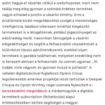
azért hagyja el vásárlás nélkül a webshopokat, mert nem
találja meg elég gyorsan a számára érdekes terméket,
vagyis elmarad a pozitív a vásárlói élmény. Erre a
problémára kiváló megoldásokkal szolgál a mesterséges
intelligencia, ráadásul sikeresen kínálhat kiegészítő
termékeket is a látogatóknak, például jógaszőnyeget az
edzőnadrág mellé. Hasonlóan támogatják a vásárlói
elégedettséget és segítik a felhasználók visszatérését a
különböző típusú ajánlórendszerek, ezekkel olyan
termékek is gazdára találhatnak, melyeket eredetileg nem
is keresett aktívan a felhasználó. Az üzenet ugyanaz: „itt
tudják, mire vágyom, és gyorsan hozzá is juthatok”. A
vállalati digitalizációval foglalkozó Stylers Group
legsikeresebb amerikai projektjei közé tartoztak a Deepak
Chopra és Oprah Winfrey cégei számára fejlesztett
e-
kereskedelmi megoldások
: a médiamogulok a digitális
termékeik subscription (feliratkozás) alapú
értékesítésében kértek segítséget a magyar