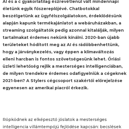
AI és a c gyakorlatilag észrevétlenül vált mindennapi
életünk egyik főszereplőjévé. Chatbotokkal
beszélgetünk az ügyfélszolgálatokon, érdeklődésünk
alapján kapunk termékajánlatot a webáruházakban, a
streaming szolgáltatók pedig azonnal kitalálják, milyen
tartalmakat érdemes nekünk kínálni. 2020-ban újabb
területeket hódított meg az AI és rádöbbenhettünk,
hogy a járványkezelés, vagy éppen a klímaváltozás
elleni harcban is fontos szövetségesünk lehet. Óriási
üzleti lehetőség rejlik a mesterséges intelligenciában,
de milyen trendekre érdemes odafigyelniük a cégeknek
2021-ben? A Stylers cégcsoport szakértői előrejelzése
egyenesen az amerikai piacról érkezik.
Röpködnek az elképesztő jóslatok a mesterséges
intelligencia villámtempójú fejlődése kapcsán: becslések