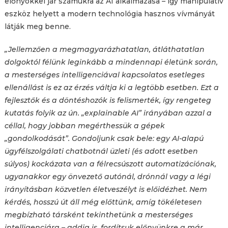
előnyökkel jár számukra az AI alkalmazása – így manipulatív
eszköz helyett a modern technológia hasznos vívmányát
látják meg benne.
„Jellemzően a megmagyarázhatatlan, átláthatatlan
dolgoktól félünk leginkább a mindennapi életünk során,
a mesterséges intelligenciával kapcsolatos esetleges
ellenállást is ez az érzés váltja ki a legtöbb esetben. Ezt a
fejlesztők és a döntéshozók is felismerték, így rengeteg
kutatás folyik az ún. „explainable AI” irányában azzal a
céllal, hogy jobban megérthessük a gépek
„gondolkodását”. Gondoljunk csak bele: egy AI-alapú
ügyfélszolgálati chatbotnál üzleti (és adott esetben
súlyos) kockázata van a félrecsúszott automatizációnak,
ugyanakkor egy önvezető autónál, drónnál vagy a légi
irányításban közvetlen életveszélyt is előidézhet. Nem
kérdés, hosszú út áll még előttünk, amíg tökéletesen
megbízható társként tekinthetünk a mesterséges
intelligenciára – addig is, fordítsuk előnyünkre a már