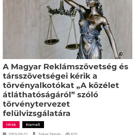
A Magyar Reklámszövetség és
társszövetségei kérik a
törvényalkotókat „A közélet
átláthatóságáról” szóló
törvénytervezet
felülvizsgálatára
Hírek
Kiemelt
2025-05-21
Tokaji Tamás
625