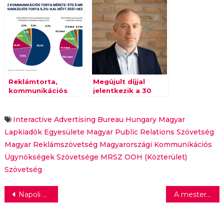
hazai médiapiac
Reklámtorta,
Megújult díjjal
kommunikációs
jelentkezik a 30
torta: reálértéken
éves Magyar Public
csökkentek a
Relations
bevételek
Szövetség
Interactive Advertising Bureau Hungary
Magyar
Lapkiadók Egyesülete
Magyar Public Relations Szövetség
Magyar Reklámszövetség
Magyarországi Kommunikációs
Ügynökségek Szövetsége
MRSZ OOH (Közterület)
Szövetség
Bejegyzés
Napoli vagy Inter? – végjáték az olasz bajnokságban
A mesterséges intelligencia alkalmazása 15 százalékponttal növelheti a globális GDP-t 2035-ig
navigáció