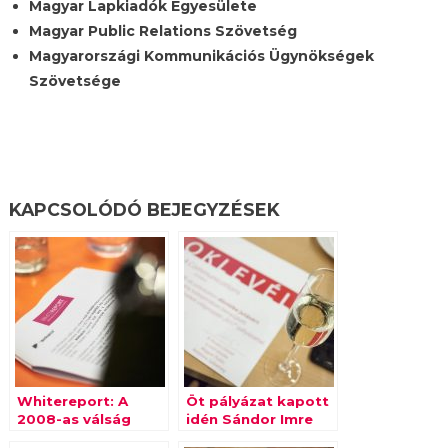
Magyar Lapkiadók Egyesülete
Magyar Public Relations Szövetség
Magyarországi Kommunikációs Ügynökségek
Szövetsége
KAPCSOLÓDÓ BEJEGYZÉSEK
Whitereport: A
Öt pályázat kapott
2008-as válság
idén Sándor Imre
előtti szinten a
PR-díjat