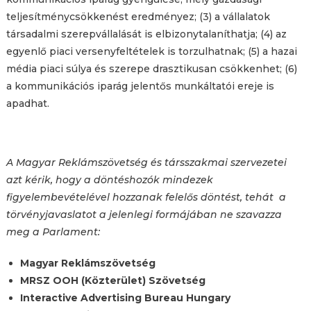
teljesítménycsökkenést eredményez; (3) a vállalatok
társadalmi szerepvállalását is elbizonytalaníthatja; (4) az
egyenlő piaci versenyfeltételek is torzulhatnak; (5) a hazai
média piaci súlya és szerepe drasztikusan csökkenhet; (6)
a kommunikációs iparág jelentős munkáltatói ereje is
apadhat.
A Magyar Reklámszövetség és társszakmai szervezetei
azt kérik, hogy a döntéshozók mindezek
figyelembevételével hozzanak felelős döntést, tehát a
törvényjavaslatot a jelenlegi formájában ne szavazza
meg a Parlament:
Magyar Reklámszövetség
MRSZ OOH (Közterület) Szövetség
Interactive Advertising Bureau Hungary