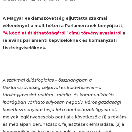
A Magyar Reklámszövetség eljuttatta szakmai
véleményét a múlt héten a Parlamentnek benyújtott,
“A közélet átláthatóságáról” című törvényjavaslatról
a
releváns parlamenti képviselőknek és kormányzati
tisztségviselőknek.
A szakmai állásfoglalás – összhangban a
Reklámszövetség céljaival és küldetésével – a
törvényjavaslat reklám-, média- és kommunikációs
iparágban várható súlyosan negatív, káros gazdasági
következményeire hívja fel a döntéshozók figyelmét,
melyek leglényegesebb pontjai a következők: (1) a reklám-
és médiaipari beruházások, fejlesztések elmaradása, (2) a
kommunikációs iparág gyengülése, mely gazdasági