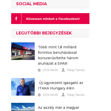
U
SOCIAL MEDIA
LEGUTÓBBI BEJEGYZÉSEK
s
Több mint 1,8 milliárd
forintos beruházással
korszerűsítette három
áruházát a SPAR
2026-08-06
Tokaji Tamás
Új ügyvezető igazgató az
ITAKA Hungary élén
2026-08-06
Tokaji Tamás
Az aszály már a magyar