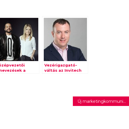
özépvezetői
Vezérigazgató-
inevezések a
váltás az Invitech
epublic Groupnál
élén
Új marketingkommunikációs osztályvezető a Telekomnál