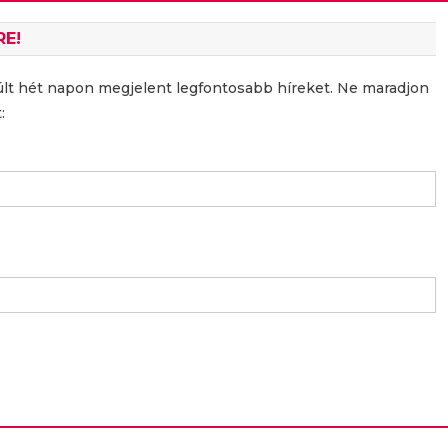
RE!
últ hét napon megjelent legfontosabb híreket. Ne maradjon
: