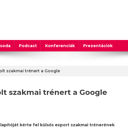
csoda
Podcast
Konferenciák
Prezentációk
olt szakmai trénert a Google
lt szakmai trénert a Google
lapítóját kérte fel külsős export szakmai trénerének