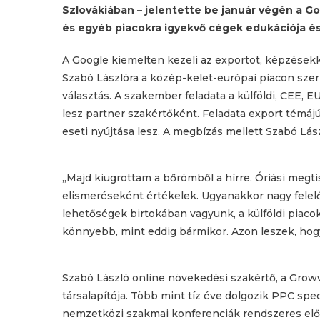
Szlovákiában – jelentette be január végén a G
és egyéb piacokra igyekvő cégek edukációja é
A Google kiemelten kezeli az exportot, képzésekkel
Szabó Lászlóra a közép-kelet-európai piacon szer
választás. A szakember feladata a külföldi, CEE,
lesz partner szakértőként. Feladata export témáj
eseti nyújtása lesz. A megbízás mellett Szabó Lás
„Majd kiugrottam a bőrömből a hírre. Óriási meg
elismeréseként értékelek. Ugyanakkor nagy felelős
lehetőségek birtokában vagyunk, a külföldi pia
könnyebb, mint eddig bármikor. Azon leszek, hog
Szabó László online növekedési szakértő, a Grow
társalapítója. Több mint tíz éve dolgozik PPC spec
nemzetközi szakmai konferenciák rendszeres előa