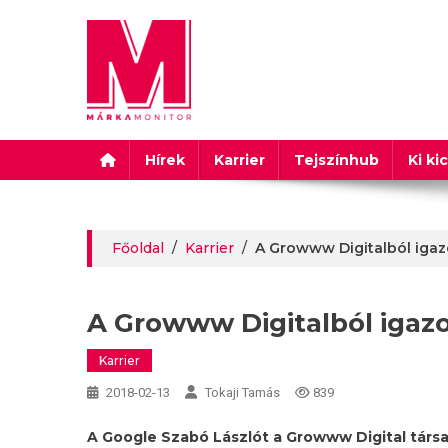
Márkamonitor
Hírek
Karrier
Tejszínhub
Ki ki
Főoldal
/
Karrier
/
A Growww Digitalból igaz
A Growww Digitalból igazo
Karrier
2018-02-13
Tokaji Tamás
839
A Google Szabó Lászlót a Growww Digital társa