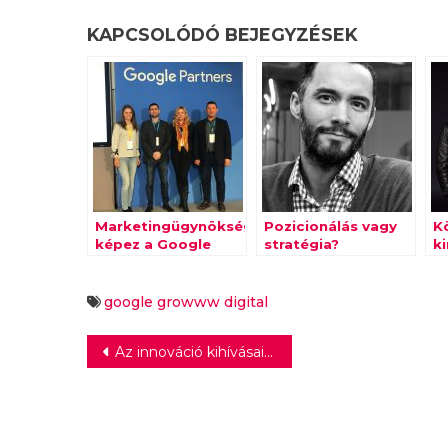
KAPCSOLÓDÓ BEJEGYZÉSEK
Marketingügynökségeket
Pozicionálás vagy
K
képez a Google
stratégia?
k
R
google
growww digital
Bejegyzés
Az innováció kihívásaival nézhetnek szembe a magyar joghallgatók
navigáció