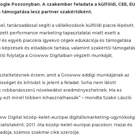
oogle Pozsonyban. A szakember feladata a külföldi, CEE, E
s támogatása lesz partner szakértőként.
, tanácsadással segíti a vállalkozások külföldi piacra lépését.
zett performance marketing tapasztalatai miatt esett a
 EU és egyéb piacokra igyekvő cégek edukációja és támogatása
ú képzések és előadások tartása, valamint szakértői támogatá
zló folytatja a Growww Digitalban végzett munkáját.
tiszteltetésnek érzem, amit a Growww eddigi munkájának az
séget és kihívást is jelent a feladat. Soha nem látott
cok robbanásszerű növekedést eredményezhetnek. Ma ez
y ezt minél többen kihasználhassák” – mondta Szabó László.
ww Digital közép-kelet-európai digitálismarketing-ügynökség
ialistaként, 2011. óta közép-kelet-európai piacokon. Hazai és
dója, számos szakmai cikk szerzője.