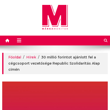
Márkamonitor
Főoldal
/
Hírek
/
30 millió forintot ajánlott fel a
cégcsoport vezetősége Republic Szolidaritás Alap
címén