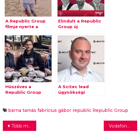
A Republic Group
Elindult a Republic
filmje nyerte a
Group új
versenyt
reklámszakmai
podcastja, a RePort
Húszéves a
A Scitec lead
Republic Group
ügynökségi
reklámügynökség
tenderét a Republic
Group nyerte
barna tamás
fabricius gábor
republic
Republic Group
Bejegyzés
Több mint 800 millió ember nem jut ivóvíz-szolgáltatáshoz
Vodafone: technológiánkkal továbbra is Magyarország szolgálatában
navigáció