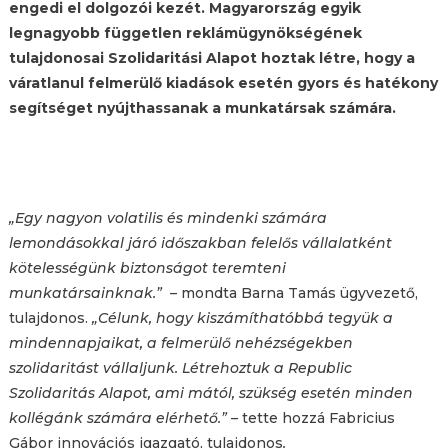
engedi el dolgozói kezét. Magyarország egyik
legnagyobb független reklámügynökségének
tulajdonosai Szolidaritási Alapot hoztak létre, hogy a
váratlanul felmerülő kiadások esetén gyors és hatékony
segítséget nyújthassanak a munkatársak számára.
„Egy nagyon volatilis és mindenki számára
lemondásokkal járó időszakban felelős vállalatként
kötelességünk biztonságot teremteni
munkatársainknak.” –
mondta Barna Tamás ügyvezető,
tulajdonos.
„Célunk, hogy kiszámíthatóbbá tegyük a
mindennapjaikat, a felmerülő nehézségekben
szolidaritást vállaljunk. Létrehoztuk a Republic
Szolidaritás Alapot, ami mától, szükség esetén minden
kollégánk számára elérhető.” –
tette hozzá Fabricius
Gábor innovációs igazgató, tulajdonos
.