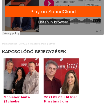
Márkamonitor
·
25.02.13. Maczelka Márk | SPAR
KAPCSOLÓDÓ BEJEGYZÉSEK
Schieber Anita
2021.05.05. Hittner
(Schieber
Krisztina | dm
Pincészet), Günzer