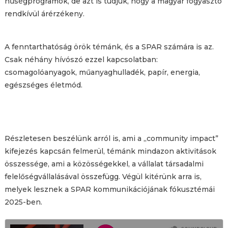
hűségprogramok, de azt is tudjuk, hogy a magyar fogyasztó
rendkívül árérzékeny.
A fenntarthatóság örök témánk, és a SPAR számára is az.
Csak néhány hívószó ezzel kapcsolatban:
csomagolóanyagok, műanyaghulladék, papír, energia,
egészséges életmód.
Részletesen beszélünk arról is, ami a „community impact”
kifejezés kapcsán felmerül, témánk mindazon aktivitások
összessége, ami a közösségekkel, a vállalat társadalmi
felelőségvállalásával összefügg. Végül kitérünk arra is,
melyek lesznek a SPAR kommunikációjának fókusztémái
2025-ben.