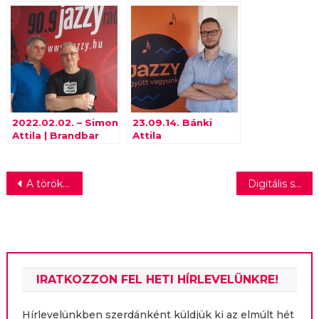
Tamás (Günzer
Tamás Pincészete)
2022.02.02. – Simon
23.09.14. Bánki
Attila | Brandbar
Attila
Bejegyzés
A törökök sem vesznek többé orosz olajat
Digitális szokások a hálószobában?
navigáció
IRATKOZZON FEL HETI HÍRLEVELÜNKRE!
Hírlevelünkben szerdánként küldjük ki az elmúlt hét