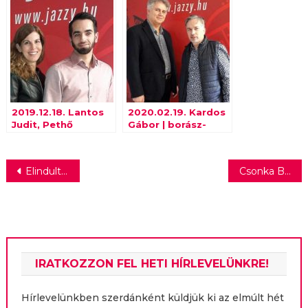
2019.12.18. Lantos
2020.02.19. Kardos
Judit, Pethő
Gábor | borász-
Levente | Danubia
filozófus
Bejegyzés
Elindult az rtl.hu videós hírportál
Csonka Bandi búcsúzott A Konyhafőnök VIP-től
navigáció
IRATKOZZON FEL HETI HÍRLEVELÜNKRE!
Hírlevelünkben szerdánként küldjük ki az elmúlt hét