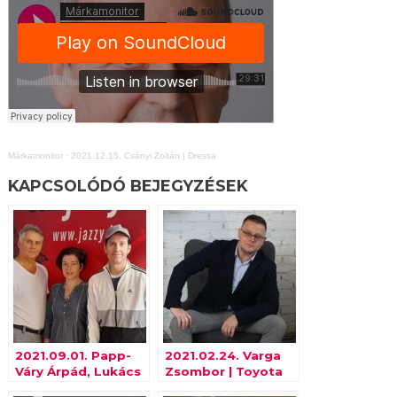
Márkamonitor
·
2021.12.15. Csányi Zoltán | Dressa
KAPCSOLÓDÓ BEJEGYZÉSEK
2021.09.01. Papp-
2021.02.24. Varga
Váry Árpád, Lukács
Zsombor | Toyota
Rita | Metropolitan