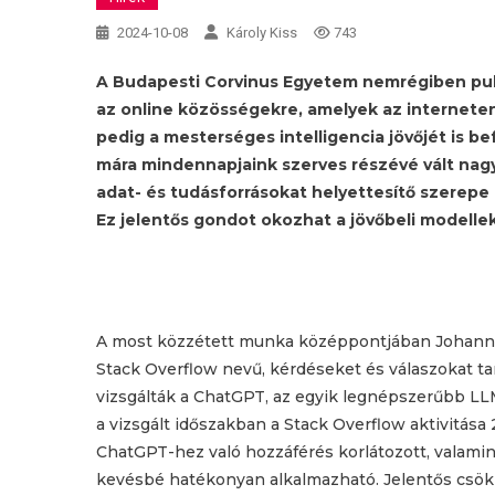
2024-10-08
Károly Kiss
743
A Budapesti Corvinus Egyetem nemrégiben pu
az online közösségekre, amelyek az interneten
pedig a mesterséges intelligencia jövőjét is be
mára mindennapjaink szerves részévé vált nagy
adat- és tudásforrásokat helyettesítő szerepe
Ez jelentős gondot okozhat a jövőbeli modelle
A most közzétett munka középpontjában Johanne
Stack Overflow nevű, kérdéseket és válaszokat t
vizsgálták a ChatGPT, az egyik legnépszerűbb LL
a vizsgált időszakban a Stack Overflow aktivitása 
ChatGPT-hez való hozzáférés korlátozott, valami
kevésbé hatékonyan alkalmazható. Jelentős csökk