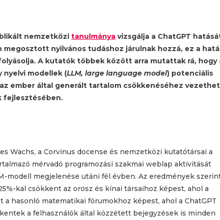
blikált nemzetközi
tanulmánya
vizsgálja a ChatGPT hatásá
 megosztott nyilvános tudáshoz járulnak hozzá, ez a hatá
folyásolja. A kutatók többek között arra mutattak rá, hogy 
 nyelvi modellek (
LLM,
large language model
) potenciális
 az ember által generált tartalom csökkenéséhez vezethet
k fejlesztésében.
s Wachs, a Corvinus docense és nemzetközi kutatótársai a
artalmazó mérvadó programozási szakmai weblap aktivitását
M-modell megjelenése utáni fél évben. Az eredmények szerin
25%-kal csökkent az orosz és kínai társaihoz képest, ahol a
nt a hasonló matematikai fórumokhoz képest, ahol a ChatGPT
entek a felhasználók által közzétett bejegyzések is minden