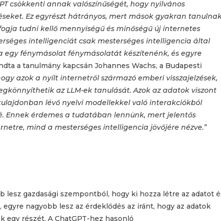
PT csökkenti annak valószínűségét, hogy nyilvános
éseket. Ez egyrészt hátrányos, mert mások gyakran tanulna
fogja tudni kellő mennyiségű és minőségű új internetes
séges intelligenciát csak mesterséges intelligencia által
a egy fénymásolat fénymásolatát készítenénk, és egyre
ndta a tanulmány kapcsán Johannes Wachs, a Budapesti
hogy azok a nyílt internetről származó emberi visszajelzések,
könnyíthetik az LLM-ek tanulását. Azok az adatok viszont
lajdonban lévő nyelvi modellekkel való interakciókból
é. Ennek érdemes a tudatában lennünk, mert jelentős
netre, mind a mesterséges intelligencia jövőjére nézve.”
b lesz gazdasági szempontból, hogy ki hozza létre az adatot é
, egyre nagyobb lesz az érdeklődés az iránt, hogy az adatok
ték egy részét. A ChatGPT-hez hasonló