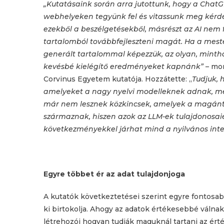
„Kutatásaink során arra jutottunk, hogy a ChatG
webhelyeken tegyünk fel és vitassunk meg kérd
ezekből a beszélgetésekből, másrészt az AI nem 
tartalomból továbbfejleszteni magát. Ha a mester
generált tartalommal képezzük, az olyan, minth
kevésbé kielégítő eredményeket kapnánk”
– mo
Corvinus Egyetem kutatója. Hozzátette: „
Tudjuk, 
amelyeket a nagy nyelvi modelleknek adnak, meg
már nem lesznek közkincsek, amelyek a magántu
származnak, hiszen azok az LLM-ek tulajdonosai
következményekkel járhat mind a nyilvános inter
Egyre többet ér az adat tulajdonjoga
A kutatók következtetései szerint egyre fontosab
ki birtokolja. Ahogy az adatok értékesebbé válnak
létrehozói hogyan tudják maguknál tartani az ér