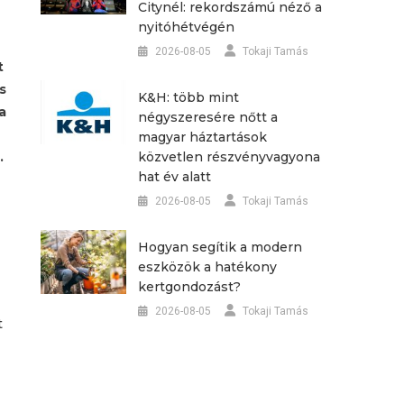
Citynél: rekordszámú néző a
nyitóhétvégén
2026-08-05
Tokaji Tamás
t
s
K&H: több mint
a
négyszeresére nőtt a
magyar háztartások
közvetlen részvényvagyona
.
hat év alatt
2026-08-05
Tokaji Tamás
Hogyan segítik a modern
eszközök a hatékony
kertgondozást?
2026-08-05
Tokaji Tamás
t