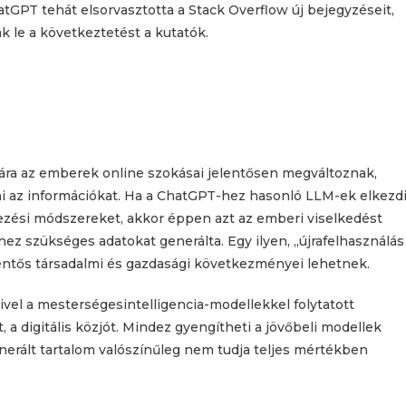
hatGPT tehát elsorvasztotta a Stack Overflow új bejegyzéseit,
k le a következtetést a kutatók.
sára az emberek online szokásai jelentősen megváltoznak,
i az információkat. Ha a ChatGPT-hez hasonló LLM-ek elkezd
ezési módszereket, akkor éppen azt az emberi viselkedést
hez szükséges adatokat generálta. Egy ilyen, „újrafelhasználás
lentős társadalmi és gazdasági következményei lehetnek.
mivel a mesterségesintelligencia-modellekkel folytatott
, a digitális közjót. Mindez gyengítheti a jövőbeli modellek
enerált tartalom valószínűleg nem tudja teljes mértékben
.