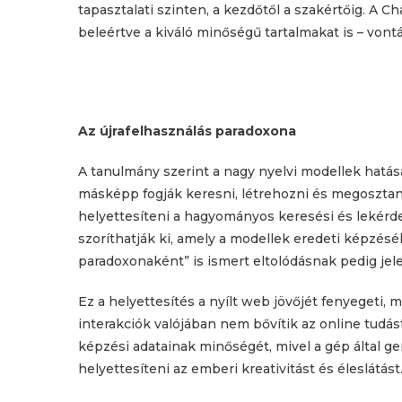
tapasztalati szinten, a kezdőtől a szakértőig. A C
beleértve a kiváló minőségű tartalmakat is – vontá
Az újrafelhasználás paradoxona
A tanulmány szerint a nagy nyelvi modellek hatá
másképp fogják keresni, létrehozni és megosztan
helyettesíteni a hagyományos keresési és lekérd
szoríthatják ki, amely a modellek eredeti képzésé
paradoxonaként” is ismert eltolódásnak pedig je
Ez a helyettesítés a nyílt web jövőjét fenyegeti, 
interakciók valójában nem bővítik az online tudást
képzési adatainak minőségét, mivel a gép által g
helyettesíteni az emberi kreativitást és éleslátást