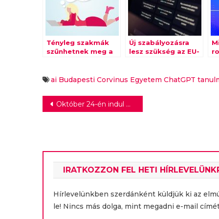
Tényleg szakmák
Új szabályozásra
Mi
szűnhetnek meg a
lesz szükség az EU-
r
ChatGPT miatt?
ban a ChatGPT
m
miatt
R
bu
ai
Budapesti Corvinus Egyetem
ChatGPT
tanul
Bejegyzés
Október 24-én indul Osváth Zsolt és Kovács András Péter saját műsora is
navigáció
IRATKOZZON FEL HETI HÍRLEVELÜNK
Hírlevelünkben szerdánként küldjük ki az elm
le! Nincs más dolga, mint megadni e-mail címét