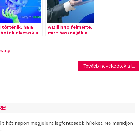
 történik, ha a
A Billingo felmérte,
obotok elveszik a
mire használják a
unkánkat? A
cégek az MI-t
epublic Group
liján kiderül
mány
Tovább növekedtek a labdarúgóklubok bevételei Európában
RE!
últ hét napon megjelent legfontosabb híreket. Ne maradjon
: