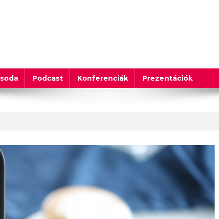
csoda
Podcast
Konferenciák
Prezentációk