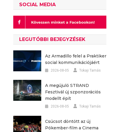
SOCIAL MEDIA
LEGUTÓBBI BEJEGYZÉSEK
Az Armadillo felel a Praktiker
social kommunikációjáért
2026-08-05
Tokaji Tamás
A megújuló STRAND
Fesztivál új szponzorációs
modellt épít
2026-08-05
Tokaji Tamás
Csúcsot döntött az új
Pókember-film a Cinema